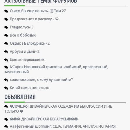
AКТУАЛЬНЫЕ ТЕМЫ ФОРУМОВ
О чем бы еще поныть...))) Том 27
Предложения к распиву - 62
Гладиолусы 3
Всё о бобовых
Отдых в Белокурихе - 2
Арбузы и дыни-2
Цветик-первоцветик
IvCapriz Ивановский трикотаж- любимый, проверенный,
качественный
колоноскопия, к кому лучше пойти?
Китай самостоятельно
ОБЪЯВЛЕНИЯ
❤️ЛУЧШАЯ ДИЗАЙНЕРСКАЯ ОДЕЖДА ИЗ БЕЛОРУССИИ И НЕ
ТОЛЬКО ❤️
🪷🪷🪷 ДИЗАЙНЕРСКАЯ БЕЛАРУСЬ🪷🪷🪷
Ааафигенный шоппинг: США, ГЕРМАНИЯ, АНГЛИЯ, ИСПАНИЯ,