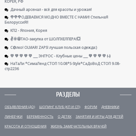
КОРЕЯ, РФ
Дачный арсенал - всё для красоты и урожая!
🌹🌹🌹ОДЕВАЕМСЯ МОДНО ВМЕСТЕ С НАМИ! СтильнаЯ
БелоруссиЯ‼
КП2 - Япония, Корея
✌️🌞🤩ТАО-закупка от ШОЛПХЕЛПЕРА!💥
С@лко! OLMAR! ZAPS! лучшая польская одежда:)
💛 💚 💛 💚 💛 ___ ЭНГРОС - Клубные цены ___ 💚 💛 💚 💛 ㈏
НаТаЛи *СимаЛенд СТОП 10.08*S-Style*СаДоВоД СТОП 9.08-
стр2236
РАЗДЕЛЫ
ОБЪЯВЛЕНИЯ (ДО)
ШОПИНГ КЛУБ (КП И СП)
ФОРУМ
ДНЕВНИКИ
ЛИНЕЕЧКИ
БЕРЕМЕННОСТЬ
О ДЕТЯХ
ЗАНЯТИЯ И ИГРЫ ДЛЯ ДЕТЕЙ
КРАСОТА И ОТНОШЕНИЯ
ЖИЗНЬ ЗАМЕЧАТЕЛЬНЫХ ВРАЧЕЙ