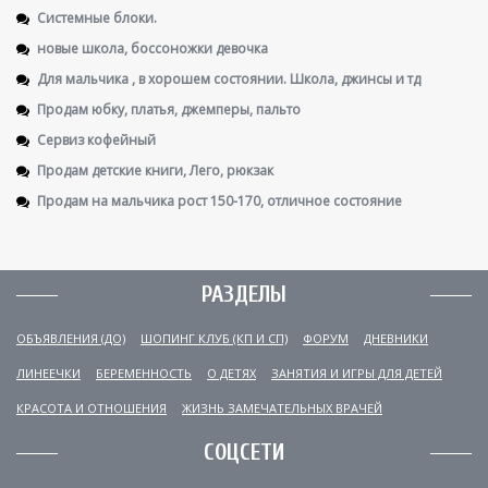
Системные блоки.
новые школа, боссоножки девочка
Для мальчика , в хорошем состоянии. Школа, джинсы и тд
Продам юбку, платья, джемперы, пальто
Сервиз кофейный
Продам детские книги, Лего, рюкзак
Продам на мальчика рост 150-170, отличное состояние
РАЗДЕЛЫ
ОБЪЯВЛЕНИЯ (ДО)
ШОПИНГ КЛУБ (КП И СП)
ФОРУМ
ДНЕВНИКИ
ЛИНЕЕЧКИ
БЕРЕМЕННОСТЬ
О ДЕТЯХ
ЗАНЯТИЯ И ИГРЫ ДЛЯ ДЕТЕЙ
КРАСОТА И ОТНОШЕНИЯ
ЖИЗНЬ ЗАМЕЧАТЕЛЬНЫХ ВРАЧЕЙ
СОЦСЕТИ