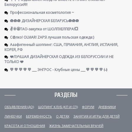
БелоруссиЯ‼
Профессиональная косметология ~
🪷🪷🪷 ДИЗАЙНЕРСКАЯ БЕЛАРУСЬ🪷🪷🪷
✌️🌞🤩ТАО-закупка от ШОЛПХЕЛПЕРА!💥
С@лко! OLMAR! ZAPS! лучшая польская одежда:)
Ааафигенный шоппинг: США, ГЕРМАНИЯ, АНГЛИЯ, ИСПАНИЯ,
КОРЕЯ, РФ
❤️ЛУЧШАЯ ДИЗАЙНЕРСКАЯ ОДЕЖДА ИЗ БЕЛОРУССИИ И НЕ
ТОЛЬКО ❤️
💛 💚 💛 💚 💛 ___ ЭНГРОС - Клубные цены ___ 💚 💛 💚 💛 ㈏
РАЗДЕЛЫ
ОБЪЯВЛЕНИЯ (ДО)
ШОПИНГ КЛУБ (КП И СП)
ФОРУМ
ДНЕВНИКИ
ЛИНЕЕЧКИ
БЕРЕМЕННОСТЬ
О ДЕТЯХ
ЗАНЯТИЯ И ИГРЫ ДЛЯ ДЕТЕЙ
КРАСОТА И ОТНОШЕНИЯ
ЖИЗНЬ ЗАМЕЧАТЕЛЬНЫХ ВРАЧЕЙ