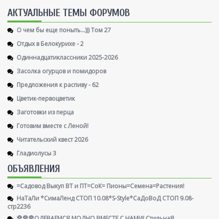
AКТУАЛЬНЫЕ ТЕМЫ ФОРУМОВ
О чем бы еще поныть...))) Том 27
Отдых в Белокурихе - 2
Одиннадцатиклассники 2025-2026
Засолка огурцов и помидоров
Предложения к распиву - 62
Цветик-первоцветик
Заготовки из перца
Готовим вместе с Леной!
Читательский квест 2026
Гладиолусы 3
ОБЪЯВЛЕНИЯ
=Садовод Выкуп ВТ и ПТ=СоК= Пионы=Семена=Растения!
НаТаЛи *СимаЛенд СТОП 10.08*S-Style*СаДоВоД СТОП 9.08-
стр2236
🌹🌹🌹ОДЕВАЕМСЯ МОДНО ВМЕСТЕ С НАМИ! СтильнаЯ