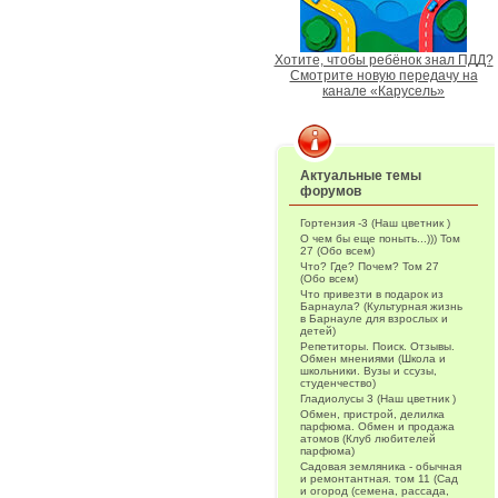
Хотите, чтобы ребёнок знал ПДД?
Смотрите новую передачу на
канале «Карусель»
Актуальные темы
форумов
Гортензия -3 (Наш цветник )
О чем бы еще поныть...))) Том
27 (Обо всем)
Что? Где? Почем? Том 27
(Обо всем)
Что привезти в подарок из
Барнаула? (Культурная жизнь
в Барнауле для взрослых и
детей)
Репетиторы. Поиск. Отзывы.
Обмен мнениями (Школа и
школьники. Вузы и ссузы,
студенчество)
Гладиолусы 3 (Наш цветник )
Обмен, пристрой, делилка
парфюма. Обмен и продажа
атомов (Клуб любителей
парфюма)
Садовая земляника - обычная
и ремонтантная. том 11 (Сад
и огород (семена, рассада,