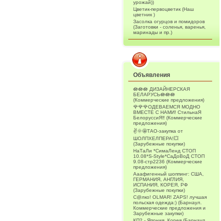
урожай))
Цветик-первоцветик (Наш
цветник )
Засолка огурцов и помидоров
(Заготовки - соленья, варенья,
маринады и пр.)
Объявления
🪷🪷🪷 ДИЗАЙНЕРСКАЯ
БЕЛАРУСЬ🪷🪷🪷
(Коммерческие предложения)
🌹🌹🌹ОДЕВАЕМСЯ МОДНО
ВМЕСТЕ С НАМИ! СтильнаЯ
БелоруссиЯ‼ (Коммерческие
предложения)
✌️🌞🤩ТАО-закупка от
ШОЛПХЕЛПЕРА!💥
(Зарубежные покупки)
НаТаЛи *СимаЛенд СТОП
10.08*S-Style*СаДоВоД СТОП
9.08-стр2236 (Коммерческие
предложения)
Ааафигенный шоппинг: США,
ГЕРМАНИЯ, АНГЛИЯ,
ИСПАНИЯ, КОРЕЯ, РФ
(Зарубежные покупки)
С@лко! OLMAR! ZAPS! лучшая
польская одежда:) (Барнаул.
Коммерческие предложения и
Зарубежные закупки)
КП2 - Япония, Корея (Барнаул.