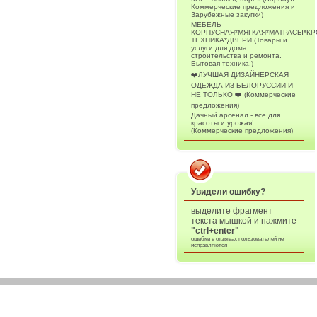
Коммерческие предложения и
Зарубежные закупки)
МЕБЕЛЬ
КОРПУСНАЯ*МЯГКАЯ*МАТРАСЫ*К
ТЕХНИКА*ДВЕРИ (Товары и
услуги для дома,
строительства и ремонта.
Бытовая техника.)
❤️ЛУЧШАЯ ДИЗАЙНЕРСКАЯ
ОДЕЖДА ИЗ БЕЛОРУССИИ И
НЕ ТОЛЬКО ❤️ (Коммерческие
предложения)
Дачный арсенал - всё для
красоты и урожая!
(Коммерческие предложения)
Увидели ошибку?
выделите фрагмент
текста мышкой и нажмите
"ctrl+enter"
ошибки в отзывах пользователей не
исправляются