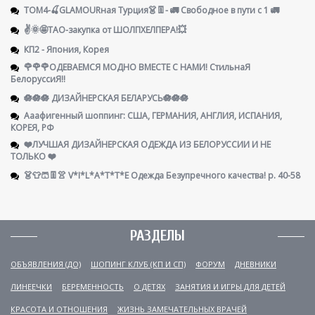
ТОМ4-🍒GLAMOURная Турция👗👖- 🚛 Свободное в пути с 1 🚛
✌️🌞🤩ТАО-закупка от ШОЛПХЕЛПЕРА!💥
КП2 - Япония, Корея
🌹🌹🌹ОДЕВАЕМСЯ МОДНО ВМЕСТЕ С НАМИ! СтильнаЯ
БелоруссиЯ‼
🪷🪷🪷 ДИЗАЙНЕРСКАЯ БЕЛАРУСЬ🪷🪷🪷
Ааафигенный шоппинг: США, ГЕРМАНИЯ, АНГЛИЯ, ИСПАНИЯ,
КОРЕЯ, РФ
❤️ЛУЧШАЯ ДИЗАЙНЕРСКАЯ ОДЕЖДА ИЗ БЕЛОРУССИИ И НЕ
ТОЛЬКО ❤️
👗👕🩳👖👚 V*I*L*A*T*T*E Одежда Безупречного качества! р. 40-58
РАЗДЕЛЫ
ОБЪЯВЛЕНИЯ (ДО)
ШОПИНГ КЛУБ (КП И СП)
ФОРУМ
ДНЕВНИКИ
ЛИНЕЕЧКИ
БЕРЕМЕННОСТЬ
О ДЕТЯХ
ЗАНЯТИЯ И ИГРЫ ДЛЯ ДЕТЕЙ
КРАСОТА И ОТНОШЕНИЯ
ЖИЗНЬ ЗАМЕЧАТЕЛЬНЫХ ВРАЧЕЙ