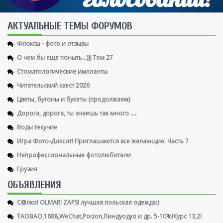
AКТУАЛЬНЫЕ ТЕМЫ ФОРУМОВ
Флоксы - фото и отзывы
О чем бы еще поныть...))) Том 27
Стоматологические импланты
Читательский квест 2026
Цветы, бутоны и букеты (продолжаем)
Дорога, дорога, ты знаешь так много ....
Воды текучие
Игра Фото-Диксит! Приглашаются все желающие. Часть 7
Непрофессиональные фотолюбители
Грузия
ОБЪЯВЛЕНИЯ
С@лко! OLMAR! ZAPS! лучшая польская одежда:)
TAOBAO,1688,WeChat,Poizon,Пиндуодуо и др. 5-10%!Курс 13,2!