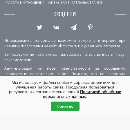
КРАСОТА И ОТНОШЕНИЯ
ЖИЗНЬ ЗАМЕЧАТЕЛЬНЫХ ВРАЧЕЙ
СОЦСЕТИ
Использование материалов возможно только в интернете при
наличии гиперссылки на сайт Sibmama.ru и с указанием авторства.
За содержание рекламных материалов ответственность несут
рекламодатели.
Администрация не несет ответственности за сообщения,
оставляемые посетителями сайта. Помните, что по вопросам,
касающимся здоровья, необходимо консультироваться с врачом.
Мы используем файлы cookie и сервисы аналитики для
улучшения работы сайта. Продолжая пользоваться
РЕКЛАМА
О ПРОЕКТЕ
КОНТАКТЫ
ресурсом, вы соглашаетесь с нашей
Политикой обработки
персональных данных
.
ПОЛИТИКА КОНФИДЕНЦИАЛЬНОСТИ
ВЕРСИЯ ДЛЯ КОМПЬЮТЕРА
Понятно
© Copyright 2001-2026 Sibmama.ru