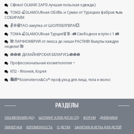
С@лко! OLMAR! ZAPS! лучшая польская одежда:)
ТОМ2-🍒GLAMOURная ОБУВЬ и Сумки от Турецких фабрик 👠👟
СОБИРАЕМ
✌️🌞🤩ТАО-закупка от ШОЛПХЕЛПЕРА!💥
ТОМ4-🍒GLAMOURная Турция👗👖- 🚛 Свободное в пути с 1 🚛
🌺 ПАРФЮМЕРИЯ от люкса до ниши РАСПИВ! Выкупы каждую
неделю! 🌺
🪷🪷🪷 ДИЗАЙНЕРСКАЯ БЕЛАРУСЬ🪷🪷🪷
Профессиональная косметология ~
КП2 - Япония, Корея
🛍️🎁*Kosmoteros&Co*-проф.уход для лица, тела и волос
РАЗДЕЛЫ
ОБЪЯВЛЕНИЯ (ДО)
ШОПИНГ КЛУБ (КП И СП)
ФОРУМ
ДНЕВНИКИ
ЛИНЕЕЧКИ
БЕРЕМЕННОСТЬ
О ДЕТЯХ
ЗАНЯТИЯ И ИГРЫ ДЛЯ ДЕТЕЙ