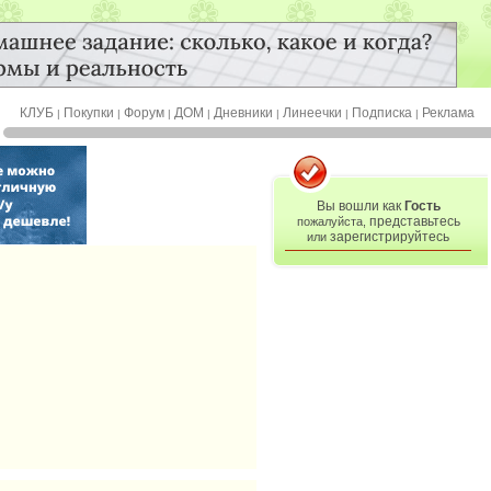
КЛУБ
Покупки
Форум
ДОМ
Дневники
Линеечки
Подписка
Реклама
|
|
|
|
|
|
|
Вы вошли как
Гость
представьтесь
пожалуйста,
зарегистрируйтесь
или