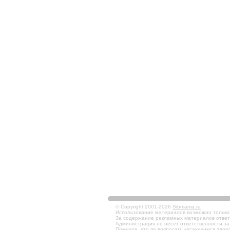
© Copyright 2001-2026
Sibmama.ru
Использование материалов возможно только в
За содержание рекламных материалов ответ
Администрация не несет ответственности за
Помните, что по вопросам, касающимся здоро