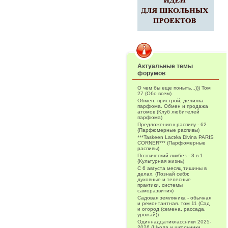
Актуальные темы
форумов
О чем бы еще поныть...))) Том
27 (Обо всем)
Обмен, пристрой, делилка
парфюма. Обмен и продажа
атомов (Клуб любителей
парфюма)
Предложения к распиву - 62
(Парфюмерные распивы)
***Taskeen Lactéa Divina PARIS
CORNER*** (Парфюмерные
распивы)
Поэтический ликбез - 3 в 1
(Культурная жизнь)
С 6 августа месяц тишины в
делах. (Познай себя:
духовные и телесные
практики, системы
саморазвития)
Садовая земляника - обычная
и ремонтантная. том 11 (Сад
и огород (семена, рассада,
урожай))
Одиннадцатиклассники 2025-
2026 (Школа и школьники.