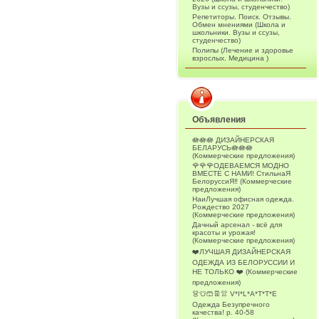
Вузы и ссузы, студенчество)
Репетиторы. Поиск. Отзывы.
Обмен мнениями (Школа и
школьники. Вузы и ссузы,
студенчество)
Полипы (Лечение и здоровье
взрослых. Медицина )
Объявления
🪷🪷🪷 ДИЗАЙНЕРСКАЯ
БЕЛАРУСЬ🪷🪷🪷
(Коммерческие предложения)
🌹🌹🌹ОДЕВАЕМСЯ МОДНО
ВМЕСТЕ С НАМИ! СтильнаЯ
БелоруссиЯ‼ (Коммерческие
предложения)
НаиЛучшая офисная одежда.
Рождество 2027
(Коммерческие предложения)
Дачный арсенал - всё для
красоты и урожая!
(Коммерческие предложения)
❤️ЛУЧШАЯ ДИЗАЙНЕРСКАЯ
ОДЕЖДА ИЗ БЕЛОРУССИИ И
НЕ ТОЛЬКО ❤️ (Коммерческие
предложения)
👗👕🩳👖👚 V*I*L*A*T*T*E
Одежда Безупречного
качества! р. 40-58