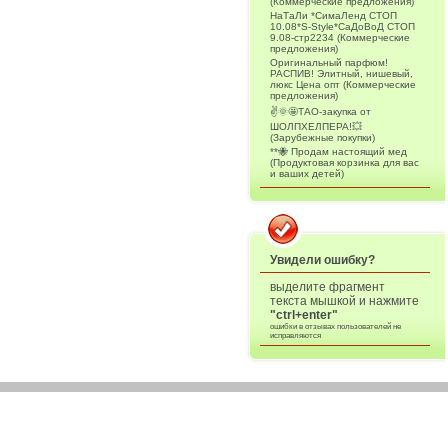
(Коммерческие предложения)
НаТаЛи *СимаЛенд СТОП
10.08*S-Style*СаДоВоД СТОП
9.08-стр2234 (Коммерческие
предложения)
Оригинальный парфюм!
РАСПИВ! Элитный, нишевый,
люкс Цена опт (Коммерческие
предложения)
✌️🌞🤩ТАО-закупка от
ШОЛПХЕЛПЕРА!💥
(Зарубежные покупки)
**🐝 Продам настоящий мед
(Продуктовая корзинка для вас
и ваших детей)
Увидели ошибку?
выделите фрагмент
текста мышкой и нажмите
"ctrl+enter"
ошибки в отзывах пользователей не
исправляются