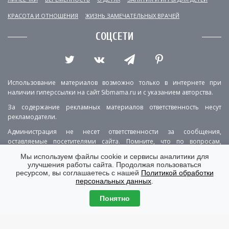
КРАСОТА И ОТНОШЕНИЯ
ЖИЗНЬ ЗАМЕЧАТЕЛЬНЫХ ВРАЧЕЙ
СОЦСЕТИ
Использование материалов возможно только в интернете при
наличии гиперссылки на сайт Sibmama.ru и с указанием авторства.
За содержание рекламных материалов ответственность несут
рекламодатели.
Администрация не несет ответственности за сообщения,
оставляемые посетителями сайта. Помните, что по вопросам,
касающимся здоровья, необходимо консультироваться с врачом.
Мы используем файлы cookie и сервисы аналитики для
улучшения работы сайта. Продолжая пользоваться
РЕКЛАМА
О ПРОЕКТЕ
КОНТАКТЫ
ресурсом, вы соглашаетесь с нашей
Политикой обработки
персональных данных
.
ПОЛИТИКА КОНФИДЕНЦИАЛЬНОСТИ
ВЕРСИЯ ДЛЯ КОМПЬЮТЕРА
Понятно
© Copyright 2001-2026 Sibmama.ru