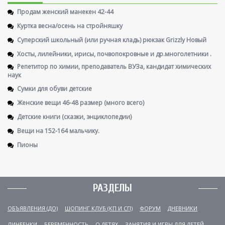
Продам женский манекен 42-44
Куртка весна/осень на стройняшку
Суперский школьный (или ручная кладь) рюкзак Grizzly Новый
Хосты, лилейники, ирисы, почвопокровные и др.многолетники .
Репетитор по химии, преподаватель ВУЗа, кандидат химических
наук
Сумки для обуви детские
Женские вещи 46-48 размер (много всего)
Детские книги (сказки, энциклопедии)
Вещи на 152-164 мальчику.
Пионы
РАЗДЕЛЫ
ОБЪЯВЛЕНИЯ (ДО)
ШОПИНГ КЛУБ (КП И СП)
ФОРУМ
ДНЕВНИКИ
ЛИНЕЕЧКИ
БЕРЕМЕННОСТЬ
О ДЕТЯХ
ЗАНЯТИЯ И ИГРЫ ДЛЯ ДЕТЕЙ