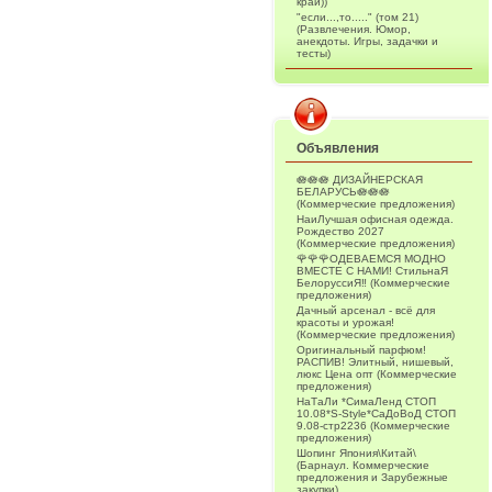
край))
"если...,то....." (том 21)
(Развлечения. Юмор,
анекдоты. Игры, задачки и
тесты)
Объявления
🪷🪷🪷 ДИЗАЙНЕРСКАЯ
БЕЛАРУСЬ🪷🪷🪷
(Коммерческие предложения)
НаиЛучшая офисная одежда.
Рождество 2027
(Коммерческие предложения)
🌹🌹🌹ОДЕВАЕМСЯ МОДНО
ВМЕСТЕ С НАМИ! СтильнаЯ
БелоруссиЯ‼ (Коммерческие
предложения)
Дачный арсенал - всё для
красоты и урожая!
(Коммерческие предложения)
Оригинальный парфюм!
РАСПИВ! Элитный, нишевый,
люкс Цена опт (Коммерческие
предложения)
НаТаЛи *СимаЛенд СТОП
10.08*S-Style*СаДоВоД СТОП
9.08-стр2236 (Коммерческие
предложения)
Шопинг Япония\Китай\
(Барнаул. Коммерческие
предложения и Зарубежные
закупки)