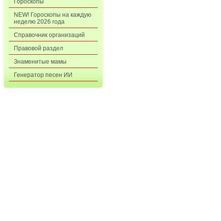
Гороскопы
NEW! Гороскопы на каждую
неделю 2026 года
Справочник организаций
Правовой раздел
Знаменитые мамы
Генератор песен ИИ