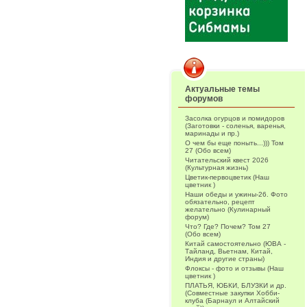
Актуальные темы
форумов
Засолка огурцов и помидоров
(Заготовки - соленья, варенья,
маринады и пр.)
О чем бы еще поныть...))) Том
27 (Обо всем)
Читательский квест 2026
(Культурная жизнь)
Цветик-первоцветик (Наш
цветник )
Наши обеды и ужины-26. Фото
обязательно, рецепт
желательно (Кулинарный
форум)
Что? Где? Почем? Том 27
(Обо всем)
Китай самостоятельно (ЮВА -
Тайланд, Вьетнам, Китай,
Индия и другие страны)
Флоксы - фото и отзывы (Наш
цветник )
ПЛАТЬЯ, ЮБКИ, БЛУЗКИ и др.
(Совместные закупки Хобби-
клуба (Барнаул и Алтайский