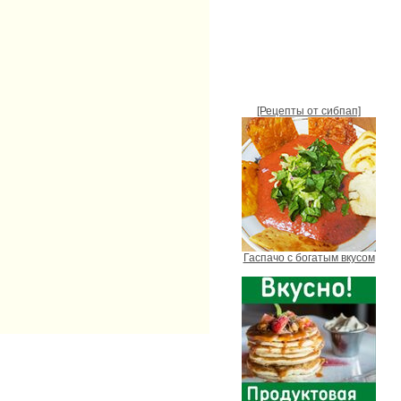
[Рецепты от сибпап]
Гаспачо с богатым вкусом