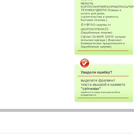
МЕБЕЛЬ
КОРПУСНАЯ*МЯГКАЯ*МАТРАСЫ*К
ТЕХНИКА*ДВЕРИ (Товары и
услуги для дома,
строительства и ремонта.
Бытовая техника.)
✌️🌞🤩ТАО-закупка от
ШОЛПХЕЛПЕРА!💥
(Зарубежные покупки)
С@лко! OLMAR! ZAPS! лучшая
польская одежда:) (Барнаул.
Коммерческие предложения и
Зарубежные закупки)
Увидели ошибку?
выделите фрагмент
текста мышкой и нажмите
"ctrl+enter"
ошибки в отзывах пользователей не
исправляются