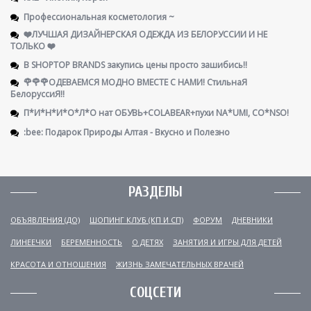
Профессиональная косметология ~
❤️ЛУЧШАЯ ДИЗАЙНЕРСКАЯ ОДЕЖДА ИЗ БЕЛОРУССИИ И НЕ
ТОЛЬКО ❤️
В SHOPTOP BRANDS закупись цены просто зашибись!!
🌹🌹🌹ОДЕВАЕМСЯ МОДНО ВМЕСТЕ С НАМИ! СтильнаЯ
БелоруссиЯ‼
П*И*Н*И*О*Л*О нат ОБУВЬ+COLABEAR+пухи NA*UMI, CO*NSO!
:bee: Подарок Природы Алтая - Вкусно и Полезно
РАЗДЕЛЫ
ОБЪЯВЛЕНИЯ (ДО)
ШОПИНГ КЛУБ (КП И СП)
ФОРУМ
ДНЕВНИКИ
ЛИНЕЕЧКИ
БЕРЕМЕННОСТЬ
О ДЕТЯХ
ЗАНЯТИЯ И ИГРЫ ДЛЯ ДЕТЕЙ
КРАСОТА И ОТНОШЕНИЯ
ЖИЗНЬ ЗАМЕЧАТЕЛЬНЫХ ВРАЧЕЙ
СОЦСЕТИ