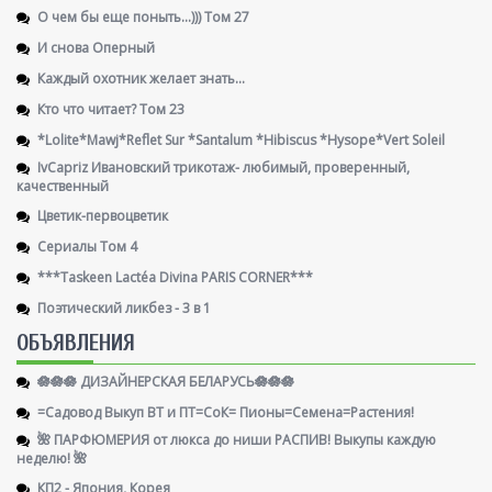
О чем бы еще поныть...))) Том 27
И снова Оперный
Каждый охотник желает знать...
Кто что читает? Том 23
*Lolite*Mawj*Reflet Sur *Santalum *Hibiscus *Hysope*Vert Soleil
IvCapriz Ивановский трикотаж- любимый, проверенный,
качественный
Цветик-первоцветик
Сериалы Том 4
***Taskeen Lactéa Divina PARIS CORNER***
Поэтический ликбез - 3 в 1
ОБЪЯВЛЕНИЯ
🪷🪷🪷 ДИЗАЙНЕРСКАЯ БЕЛАРУСЬ🪷🪷🪷
=Садовод Выкуп ВТ и ПТ=СоК= Пионы=Семена=Растения!
🌺 ПАРФЮМЕРИЯ от люкса до ниши РАСПИВ! Выкупы каждую
неделю! 🌺
КП2 - Япония, Корея