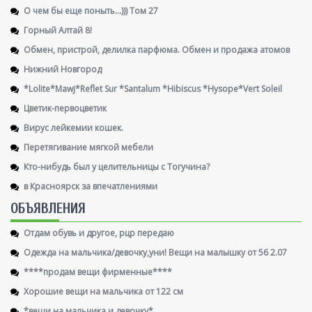
О чем бы еще поныть...))) Том 27
Горный Алтай 8!
Обмен, пристрой, делилка парфюма. Обмен и продажа атомов
Нижний Новгород
*Lolite*Mawj*Reflet Sur *Santalum *Hibiscus *Hysope*Vert Soleil
Цветик-первоцветик
Вирус лейкемии кошек.
Перетягивание мягкой мебели
Кто-нибудь был у целительницы с Тогучина?
в Красноярск за впечатлениями
ОБЪЯВЛЕНИЯ
Отдам обувь и другое, рцр передаю
Одежда на мальчика/девочку,уни! Вещи на малышку от 56 2.07
****продам вещи фирменные****
Хорошие вещи на мальчика от 122 см
*вещи на мальчика и девочку*