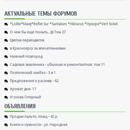
AКТУАЛЬНЫЕ ТЕМЫ ФОРУМОВ
*Lolite*Mawj*Reflet Sur *Santalum *Hibiscus *Hysope*Vert Soleil
О чем бы еще поныть...))) Том 27
Цветик-первоцветик
в Красноярск за впечатлениями
Нижний Новгород
Садовая земляника - обычная и ремонтантная. том 11
Поэтический ликбез - 3 в 1
Предложения к распиву - 62
Аромат дня- 17
И снова Оперный
ОБЪЯВЛЕНИЯ
Продам пальто, плащ - 42 р
Книги и нужности - ул. Народная