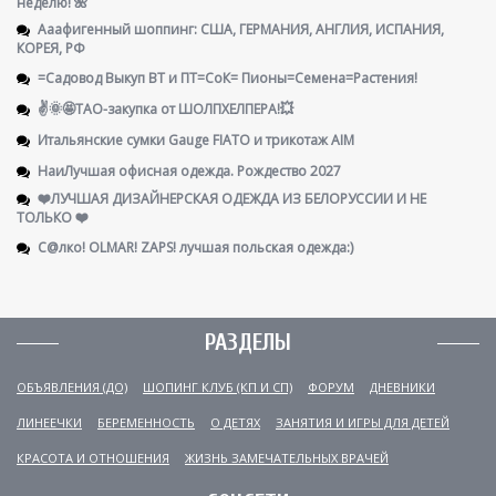
неделю! 🌺
Ааафигенный шоппинг: США, ГЕРМАНИЯ, АНГЛИЯ, ИСПАНИЯ,
КОРЕЯ, РФ
=Садовод Выкуп ВТ и ПТ=СоК= Пионы=Семена=Растения!
✌️🌞🤩ТАО-закупка от ШОЛПХЕЛПЕРА!💥
Итальянские сумки Gauge FIATO и трикотаж AIM
НаиЛучшая офисная одежда. Рождество 2027
❤️ЛУЧШАЯ ДИЗАЙНЕРСКАЯ ОДЕЖДА ИЗ БЕЛОРУССИИ И НЕ
ТОЛЬКО ❤️
С@лко! OLMAR! ZAPS! лучшая польская одежда:)
РАЗДЕЛЫ
ОБЪЯВЛЕНИЯ (ДО)
ШОПИНГ КЛУБ (КП И СП)
ФОРУМ
ДНЕВНИКИ
ЛИНЕЕЧКИ
БЕРЕМЕННОСТЬ
О ДЕТЯХ
ЗАНЯТИЯ И ИГРЫ ДЛЯ ДЕТЕЙ
КРАСОТА И ОТНОШЕНИЯ
ЖИЗНЬ ЗАМЕЧАТЕЛЬНЫХ ВРАЧЕЙ