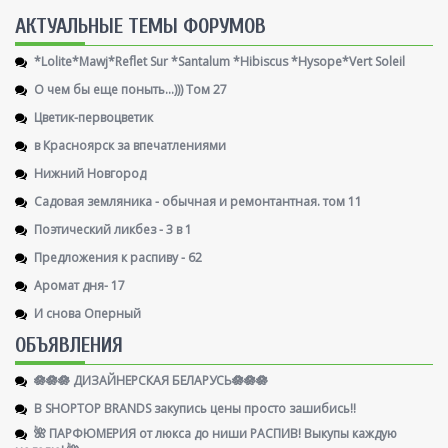
AКТУАЛЬНЫЕ ТЕМЫ ФОРУМОВ
*Lolite*Mawj*Reflet Sur *Santalum *Hibiscus *Hysope*Vert Soleil
О чем бы еще поныть...))) Том 27
Цветик-первоцветик
в Красноярск за впечатлениями
Нижний Новгород
Садовая земляника - обычная и ремонтантная. том 11
Поэтический ликбез - 3 в 1
Предложения к распиву - 62
Аромат дня- 17
И снова Оперный
ОБЪЯВЛЕНИЯ
🪷🪷🪷 ДИЗАЙНЕРСКАЯ БЕЛАРУСЬ🪷🪷🪷
В SHOPTOP BRANDS закупись цены просто зашибись!!
🌺 ПАРФЮМЕРИЯ от люкса до ниши РАСПИВ! Выкупы каждую