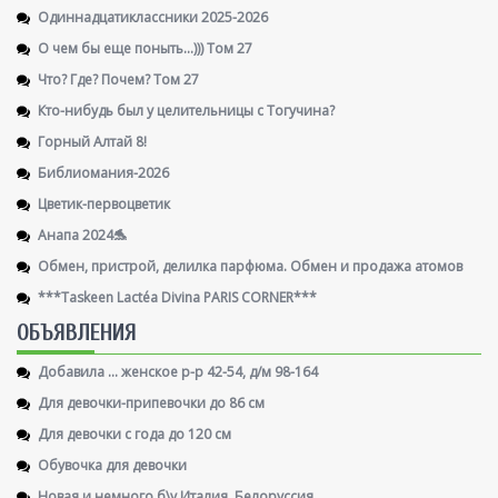
Одиннадцатиклассники 2025-2026
О чем бы еще поныть...))) Том 27
Что? Где? Почем? Том 27
Кто-нибудь был у целительницы с Тогучина?
Горный Алтай 8!
Библиомания-2026
Цветик-первоцветик
Анапа 2024🐬
Обмен, пристрой, делилка парфюма. Обмен и продажа атомов
***Taskeen Lactéa Divina PARIS CORNER***
ОБЪЯВЛЕНИЯ
Добавила ... женское р-р 42-54, д/м 98-164
Для девочки-припевочки до 86 см
Для девочки с года до 120 см
Обувочка для девочки
Новая и немного б\у Италия, Белоруссия