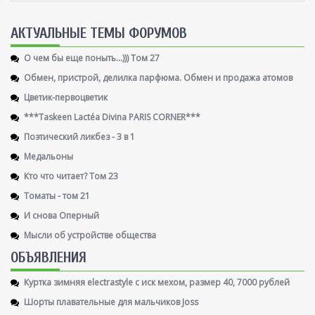
AКТУАЛЬНЫЕ ТЕМЫ ФОРУМОВ
О чем бы еще поныть...))) Том 27
Обмен, пристрой, делилка парфюма. Обмен и продажа атомов
Цветик-первоцветик
***Taskeen Lactéa Divina PARIS CORNER***
Поэтический ликбез - 3 в 1
Медальоны
Кто что читает? Том 23
Томаты - том 21
И снова Оперный
Мысли об устройстве общества
ОБЪЯВЛЕНИЯ
Куртка зимняя electrastyle с иск мехом, размер 40, 7000 рублей
Шорты плавательные для мальчиков Joss