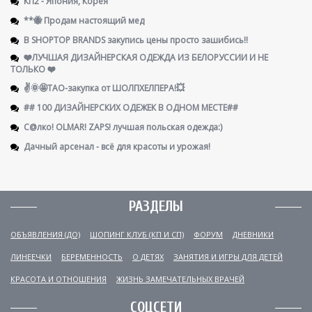
КП2 - Япония, Корея
**🐝 Продам настоящий мед
В SHOPTOP BRANDS закупись цены просто зашибись!!
❤️ЛУЧШАЯ ДИЗАЙНЕРСКАЯ ОДЕЖДА ИЗ БЕЛОРУССИИ И НЕ
ТОЛЬКО ❤️
✌️🌞🤩ТАО-закупка от ШОЛПХЕЛПЕРА!💥
## 100 ДИЗАЙНЕРСКИХ ОДЕЖЕК В ОДНОМ МЕСТЕ##
С@лко! OLMAR! ZAPS! лучшая польская одежда:)
Дачный арсенал - всё для красоты и урожая!
РАЗДЕЛЫ
ОБЪЯВЛЕНИЯ (ДО)
ШОПИНГ КЛУБ (КП И СП)
ФОРУМ
ДНЕВНИКИ
ЛИНЕЕЧКИ
БЕРЕМЕННОСТЬ
О ДЕТЯХ
ЗАНЯТИЯ И ИГРЫ ДЛЯ ДЕТЕЙ
КРАСОТА И ОТНОШЕНИЯ
ЖИЗНЬ ЗАМЕЧАТЕЛЬНЫХ ВРАЧЕЙ
СОЦСЕТИ