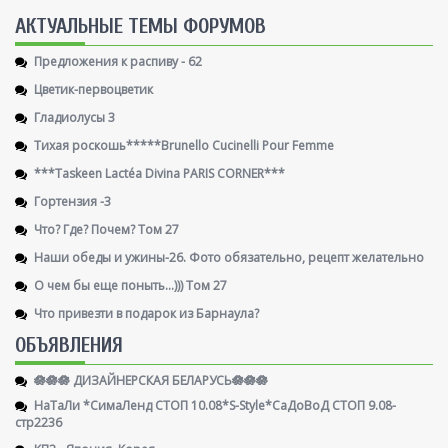
AКТУАЛЬНЫЕ ТЕМЫ ФОРУМОВ
Предложения к распиву - 62
Цветик-первоцветик
Гладиолусы 3
Тихая роскошь*****Brunello Cucinelli Pour Femme
***Taskeen Lactéa Divina PARIS CORNER***
Гортензия -3
Что? Где? Почем? Том 27
Наши обеды и ужины-26. Фото обязательно, рецепт желательно
О чем бы еще поныть...))) Том 27
Что привезти в подарок из Барнаула?
ОБЪЯВЛЕНИЯ
🪷🪷🪷 ДИЗАЙНЕРСКАЯ БЕЛАРУСЬ🪷🪷🪷
НаТаЛи *СимаЛенд СТОП 10.08*S-Style*СаДоВоД СТОП 9.08-
стр2236