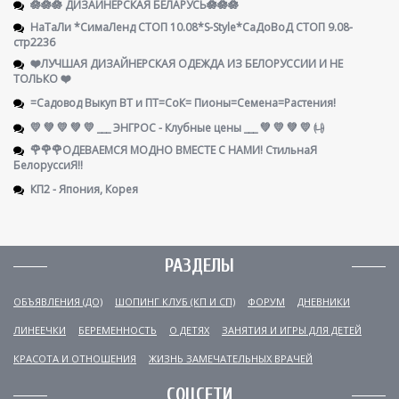
🪷🪷🪷 ДИЗАЙНЕРСКАЯ БЕЛАРУСЬ🪷🪷🪷
НаТаЛи *СимаЛенд СТОП 10.08*S-Style*СаДоВоД СТОП 9.08-
стр2236
❤️ЛУЧШАЯ ДИЗАЙНЕРСКАЯ ОДЕЖДА ИЗ БЕЛОРУССИИ И НЕ
ТОЛЬКО ❤️
=Садовод Выкуп ВТ и ПТ=СоК= Пионы=Семена=Растения!
💛 💚 💛 💚 💛 ___ ЭНГРОС - Клубные цены ___ 💚 💛 💚 💛 ㈏
🌹🌹🌹ОДЕВАЕМСЯ МОДНО ВМЕСТЕ С НАМИ! СтильнаЯ
БелоруссиЯ‼
КП2 - Япония, Корея
РАЗДЕЛЫ
ОБЪЯВЛЕНИЯ (ДО)
ШОПИНГ КЛУБ (КП И СП)
ФОРУМ
ДНЕВНИКИ
ЛИНЕЕЧКИ
БЕРЕМЕННОСТЬ
О ДЕТЯХ
ЗАНЯТИЯ И ИГРЫ ДЛЯ ДЕТЕЙ
КРАСОТА И ОТНОШЕНИЯ
ЖИЗНЬ ЗАМЕЧАТЕЛЬНЫХ ВРАЧЕЙ
СОЦСЕТИ