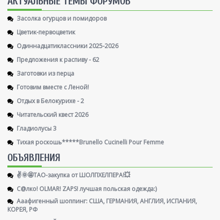
AКТУАЛЬНЫЕ ТЕМЫ ФОРУМОВ
Засолка огурцов и помидоров
Цветик-первоцветик
Одиннадцатиклассники 2025-2026
Предложения к распиву - 62
Заготовки из перца
Готовим вместе с Леной!
Отдых в Белокурихе - 2
Читательский квест 2026
Гладиолусы 3
Тихая роскошь*****Brunello Cucinelli Pour Femme
ОБЪЯВЛЕНИЯ
✌️🌞🤩ТАО-закупка от ШОЛПХЕЛПЕРА!💥
С@лко! OLMAR! ZAPS! лучшая польская одежда:)
Ааафигенный шоппинг: США, ГЕРМАНИЯ, АНГЛИЯ, ИСПАНИЯ,
КОРЕЯ, РФ