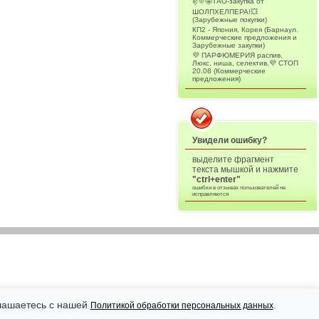
✌️🌞🤩ТАО-закупка от
ШОЛПХЕЛПЕРА!💥
(Зарубежные покупки)
КП2 - Япония, Корея (Барнаул.
Коммерческие предложения и
Зарубежные закупки)
💜 ПАРФЮМЕРИЯ распив.
Люкс, ниша, селектив.💜 СТОП
20.08 (Коммерческие
предложения)
Увидели ошибку?
выделите фрагмент
текста мышкой и нажмите
"ctrl+enter"
ошибки в отзывах пользователей не
исправляются
глашаетесь с нашей
.
Политикой обработки персональных данных