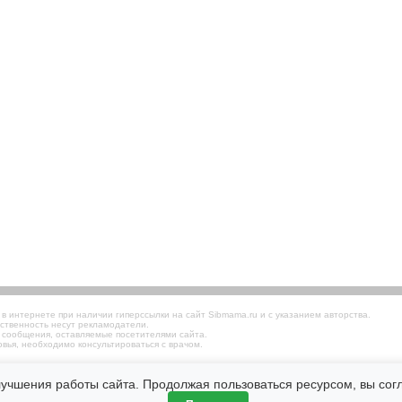
 интернете при наличии гиперссылки на сайт Sibmama.ru и с указанием авторства.
ственность несут рекламодатели.
 сообщения, оставляемые посетителями сайта.
вья, необходимо консультироваться с врачом.
лучшения работы сайта. Продолжая пользоваться ресурсом, вы со