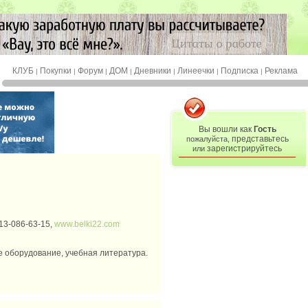
КЛУБ
Покупки
Форум
ДОМ
Дневники
Линеечки
Подписка
Реклама
|
|
|
|
|
|
|
Вы вошли как
Гость
представьтесь
пожалуйста,
зарегистрируйтесь
или
913-086-63-15,
www.belki22.com
е оборудование, учебная литература.