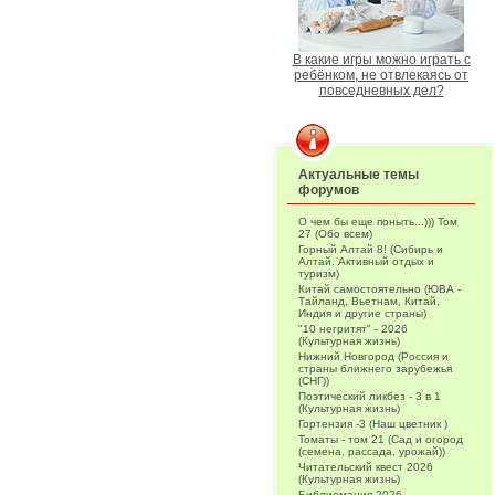
В какие игры можно играть с
ребёнком, не отвлекаясь от
повседневных дел?
Актуальные темы
форумов
О чем бы еще поныть...))) Том
27 (Обо всем)
Горный Алтай 8! (Сибирь и
Алтай. Активный отдых и
туризм)
Китай самостоятельно (ЮВА -
Тайланд, Вьетнам, Китай,
Индия и другие страны)
"10 негритят" - 2026
(Культурная жизнь)
Нижний Новгород (Россия и
страны ближнего зарубежья
(СНГ))
Поэтический ликбез - 3 в 1
(Культурная жизнь)
Гортензия -3 (Наш цветник )
Томаты - том 21 (Сад и огород
(семена, рассада, урожай))
Читательский квест 2026
(Культурная жизнь)
Библиомания-2026