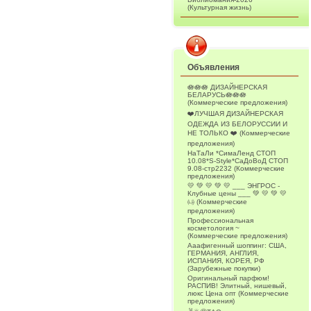
(Культурная жизнь)
Объявления
🪷🪷🪷 ДИЗАЙНЕРСКАЯ
БЕЛАРУСЬ🪷🪷🪷
(Коммерческие предложения)
❤️ЛУЧШАЯ ДИЗАЙНЕРСКАЯ
ОДЕЖДА ИЗ БЕЛОРУССИИ И
НЕ ТОЛЬКО ❤️ (Коммерческие
предложения)
НаТаЛи *СимаЛенд СТОП
10.08*S-Style*СаДоВоД СТОП
9.08-стр2232 (Коммерческие
предложения)
💛 💚 💛 💚 💛 ___ ЭНГРОС -
Клубные цены ___ 💚 💛 💚 💛
㈏ (Коммерческие
предложения)
Профессиональная
косметология ~
(Коммерческие предложения)
Ааафигенный шоппинг: США,
ГЕРМАНИЯ, АНГЛИЯ,
ИСПАНИЯ, КОРЕЯ, РФ
(Зарубежные покупки)
Оригинальный парфюм!
РАСПИВ! Элитный, нишевый,
люкс Цена опт (Коммерческие
предложения)