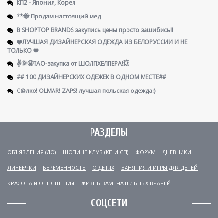
КП2 - Япония, Корея
**🐝 Продам настоящий мед
В SHOPTOP BRANDS закупись цены просто зашибись!!
❤️ЛУЧШАЯ ДИЗАЙНЕРСКАЯ ОДЕЖДА ИЗ БЕЛОРУССИИ И НЕ
ТОЛЬКО ❤️
✌️🌞🤩ТАО-закупка от ШОЛПХЕЛПЕРА!💥
## 100 ДИЗАЙНЕРСКИХ ОДЕЖЕК В ОДНОМ МЕСТЕ##
С@лко! OLMAR! ZAPS! лучшая польская одежда:)
РАЗДЕЛЫ
ОБЪЯВЛЕНИЯ (ДО)
ШОПИНГ КЛУБ (КП И СП)
ФОРУМ
ДНЕВНИКИ
ЛИНЕЕЧКИ
БЕРЕМЕННОСТЬ
О ДЕТЯХ
ЗАНЯТИЯ И ИГРЫ ДЛЯ ДЕТЕЙ
КРАСОТА И ОТНОШЕНИЯ
ЖИЗНЬ ЗАМЕЧАТЕЛЬНЫХ ВРАЧЕЙ
СОЦСЕТИ