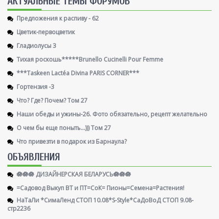
AКТУАЛЬНЫЕ ТЕМЫ ФОРУМОВ
Предложения к распиву - 62
Цветик-первоцветик
Гладиолусы 3
Тихая роскошь*****Brunello Cucinelli Pour Femme
***Taskeen Lactéa Divina PARIS CORNER***
Гортензия -3
Что? Где? Почем? Том 27
Наши обеды и ужины-26. Фото обязательно, рецепт желательно
О чем бы еще поныть...))) Том 27
Что привезти в подарок из Барнаула?
ОБЪЯВЛЕНИЯ
🪷🪷🪷 ДИЗАЙНЕРСКАЯ БЕЛАРУСЬ🪷🪷🪷
=Садовод Выкуп ВТ и ПТ=СоК= Пионы=Семена=Растения!
НаТаЛи *СимаЛенд СТОП 10.08*S-Style*СаДоВоД СТОП 9.08-
стр2236