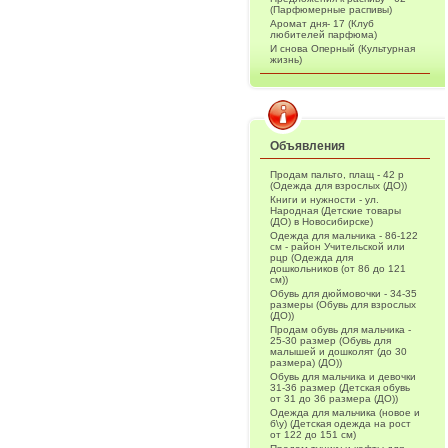
(Парфюмерные распивы)
Аромат дня- 17 (Клуб
любителей парфюма)
И снова Оперный (Культурная
жизнь)
Объявления
Продам пальто, плащ - 42 р
(Одежда для взрослых (ДО))
Книги и нужности - ул.
Народная (Детские товары
(ДО) в Новосибирске)
Одежда для мальчика - 86-122
см - район Учительской или
рцр (Одежда для
дошкольников (от 86 до 121
см))
Обувь для дюймовочки - 34-35
размеры (Обувь для взрослых
(ДО))
Продам обувь для мальчика -
25-30 размер (Обувь для
малышей и дошколят (до 30
размера) (ДО))
Обувь для мальчика и девочки
31-36 размер (Детская обувь
от 31 до 36 размера (ДО))
Одежда для мальчика (новое и
б\у) (Детская одежда на рост
от 122 до 151 см)