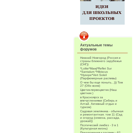
Актуальные темы
форумов
Нижний Новгород (Россия и
страны ближнего зарубежья
(СНГ))
*Lolite*Mawj*Reflet Sur
*Santalum *Hibiscus
*Hysope*Vert Soleil
(Парфюмерные распивы)
О чем бы еще поныть...))) Том
27 (Обо всем)
Цветик-первоцветик (Наш
цветник )
в Красноярск за
впечатлениями (Сибирь и
Алтай. Активный отдых и
туризм)
Садовая земляника - обычная
и ремонтантная. том 11 (Сад
и огород (семена, рассада,
урожай))
Поэтический ликбез - 3 в 1
(Культурная жизнь)
Предложения к распиву - 62