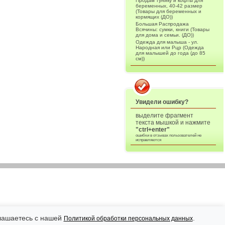
Продам тунику и кофты для
беременных, 40-42 размер
(Товары для беременных и
кормящих (ДО))
Большая Распродажа
Всячины: сумки, книги (Товары
для дома и семьи. (ДО))
Одежда для малыша - ул.
Народная или Рцр (Одежда
для малышей до года (до 85
см))
Увидели ошибку?
выделите фрагмент
текста мышкой и нажмите
"ctrl+enter"
ошибки в отзывах пользователей не
исправляются
глашаетесь с нашей
.
Политикой обработки персональных данных