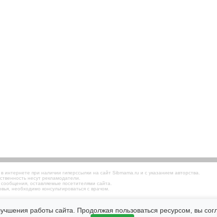
 интернете при наличии гиперссылки на сайт Sibmama.ru и с указанием авторства.
ственность несут рекламодатели.
 сообщения, оставляемые посетителями сайта.
вья, необходимо консультироваться с врачом.
лучшения работы сайта. Продолжая пользоваться ресурсом, вы со