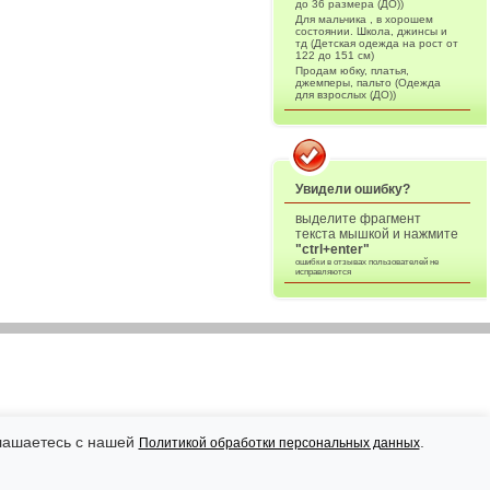
до 36 размера (ДО))
Для мальчика , в хорошем
состоянии. Школа, джинсы и
тд (Детская одежда на рост от
122 до 151 см)
Продам юбку, платья,
джемперы, пальто (Одежда
для взрослых (ДО))
Увидели ошибку?
выделите фрагмент
текста мышкой и нажмите
"ctrl+enter"
ошибки в отзывах пользователей не
исправляются
глашаетесь с нашей
.
Политикой обработки персональных данных