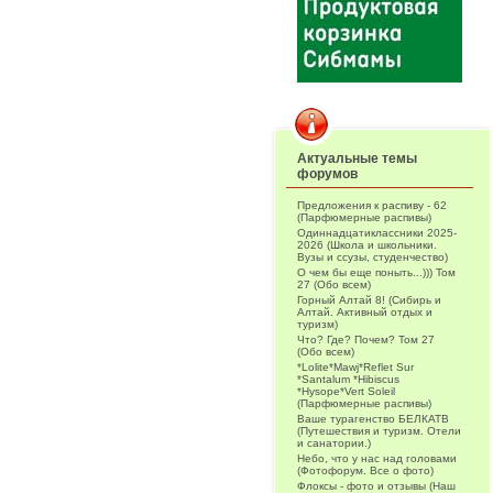
Актуальные темы
форумов
Предложения к распиву - 62
(Парфюмерные распивы)
Одиннадцатиклассники 2025-
2026 (Школа и школьники.
Вузы и ссузы, студенчество)
О чем бы еще поныть...))) Том
27 (Обо всем)
Горный Алтай 8! (Сибирь и
Алтай. Активный отдых и
туризм)
Что? Где? Почем? Том 27
(Обо всем)
*Lolite*Mawj*Reflet Sur
*Santalum *Hibiscus
*Hysope*Vert Soleil
(Парфюмерные распивы)
Ваше турагенство БЕЛКАТВ
(Путешествия и туризм. Отели
и санатории.)
Небо, что у нас над головами
(Фотофорум. Все о фото)
Флоксы - фото и отзывы (Наш