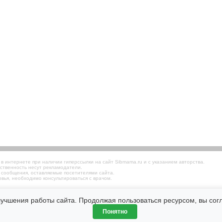
 интернете при наличии гиперссылки на сайт Sibmama.ru и с указанием авторства.
ственность несут рекламодатели.
 сообщения, оставляемые посетителями сайта.
вья, необходимо консультироваться с врачом.
лучшения работы сайта. Продолжая пользоваться ресурсом, вы со
Понятно