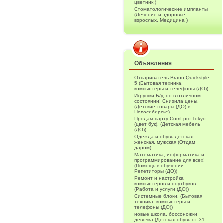
цветник )
Стоматологические импланты
(Лечение и здоровье
взрослых. Медицина )
Объявления
Отпариватель Braun Quickstyle
5 (Бытовая техника,
компьютеры и телефоны (ДО))
Игрушки Б/у, но в отличном
состоянии! Снизила цены.
(Детские товары (ДО) в
Новосибирске)
Продам парту Comf-pro Tokyo
(цвет бук). (Детская мебель
(ДО))
Одежда и обувь детская,
женская, мужская (Отдам
даром)
Математика, информатика и
программирование для всех!
(Помощь в обучении.
Репетиторы (ДО))
Ремонт и настройка
компьютеров и ноутбуков
(Работа и услуги (ДО))
Системные блоки. (Бытовая
техника, компьютеры и
телефоны (ДО))
новые школа, боссоножки
девочка (Детская обувь от 31