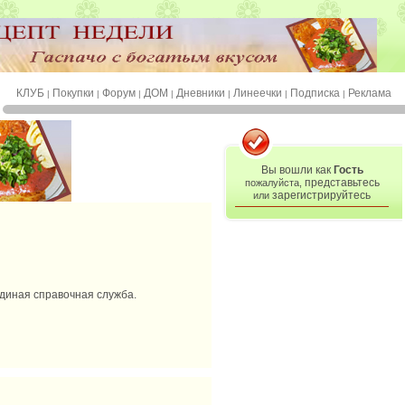
КЛУБ
Покупки
Форум
ДОМ
Дневники
Линеечки
Подписка
Реклама
|
|
|
|
|
|
|
Вы вошли как
Гость
представьтесь
пожалуйста,
зарегистрируйтесь
или
 единая справочная служба.