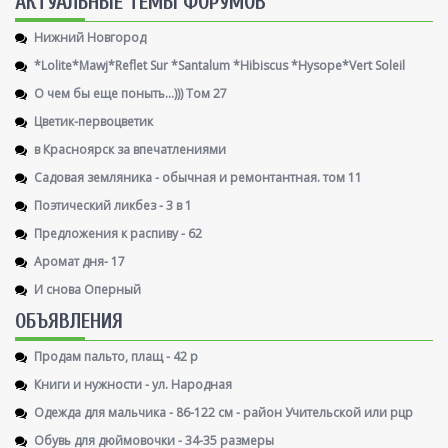
AКТУАЛЬНЫЕ ТЕМЫ ФОРУМОВ
Нижний Новгород
*Lolite*Mawj*Reflet Sur *Santalum *Hibiscus *Hysope*Vert Soleil
О чем бы еще поныть...))) Том 27
Цветик-первоцветик
в Красноярск за впечатлениями
Садовая земляника - обычная и ремонтантная. том 11
Поэтический ликбез - 3 в 1
Предложения к распиву - 62
Аромат дня- 17
И снова Оперный
ОБЪЯВЛЕНИЯ
Продам пальто, плащ - 42 р
Книги и нужности - ул. Народная
Одежда для мальчика - 86-122 см - район Учительской или рцр
Обувь для дюймовочки - 34-35 размеры