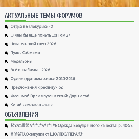
AКТУАЛЬНЫЕ ТЕМЫ ФОРУМОВ
Отдых в Белокурихе - 2
О чем бы еще поныть...))) Том 27
Читательский квест 2026
Пульс Сибмамы
Медальоны
Всё из кабачка - 2026
Одиннадцатиклассники 2025-2026
Предложения к распиву - 62
Флешмоб Время путешествий: Дары лета!
Китай самостоятельно
ОБЪЯВЛЕНИЯ
👗👕🩳👖👚 V*I*L*A*T*T*E Одежда Безупречного качества! р. 40-58
✌️🌞🤩ТАО-закупка от ШОЛПХЕЛПЕРА!💥