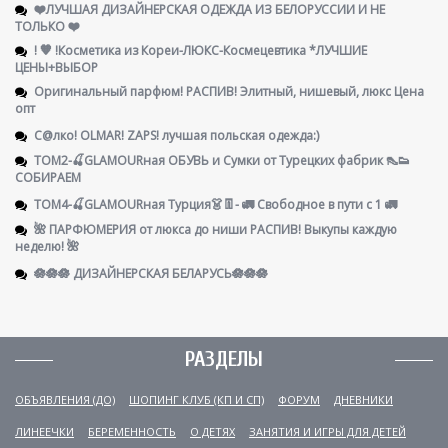
❤️ЛУЧШАЯ ДИЗАЙНЕРСКАЯ ОДЕЖДА ИЗ БЕЛОРУССИИ И НЕ
ТОЛЬКО ❤️
! 🧡 !Косметика из Кореи-ЛЮКС-Космецевтика *ЛУЧШИЕ
ЦЕНЫ+ВЫБОР
Оригинальный парфюм! РАСПИВ! Элитный, нишевый, люкс Цена
опт
С@лко! OLMAR! ZAPS! лучшая польская одежда:)
ТОМ2-🍒GLAMOURная ОБУВЬ и Сумки от Турецких фабрик 👠👟
СОБИРАЕМ
ТОМ4-🍒GLAMOURная Турция👗👖- 🚛 Свободное в пути с 1 🚛
🌺 ПАРФЮМЕРИЯ от люкса до ниши РАСПИВ! Выкупы каждую
неделю! 🌺
🪷🪷🪷 ДИЗАЙНЕРСКАЯ БЕЛАРУСЬ🪷🪷🪷
РАЗДЕЛЫ
ОБЪЯВЛЕНИЯ (ДО)
ШОПИНГ КЛУБ (КП И СП)
ФОРУМ
ДНЕВНИКИ
ЛИНЕЕЧКИ
БЕРЕМЕННОСТЬ
О ДЕТЯХ
ЗАНЯТИЯ И ИГРЫ ДЛЯ ДЕТЕЙ