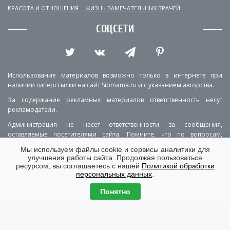
КРАСОТА И ОТНОШЕНИЯ
ЖИЗНЬ ЗАМЕЧАТЕЛЬНЫХ ВРАЧЕЙ
СОЦСЕТИ
Использование материалов возможно только в интернете при
наличии гиперссылки на сайт Sibmama.ru и с указанием авторства.
За содержание рекламных материалов ответственность несут
рекламодатели.
Администрация не несет ответственности за сообщения,
оставляемые посетителями сайта. Помните, что по вопросам,
касающимся здоровья, необходимо консультироваться с врачом.
Мы используем файлы cookie и сервисы аналитики для
улучшения работы сайта. Продолжая пользоваться
РЕКЛАМА
О ПРОЕКТЕ
КОНТАКТЫ
ресурсом, вы соглашаетесь с нашей
Политикой обработки
персональных данных
.
ПОЛИТИКА КОНФИДЕНЦИАЛЬНОСТИ
ВЕРСИЯ ДЛЯ КОМПЬЮТЕРА
Понятно
© Copyright 2001-2026 Sibmama.ru