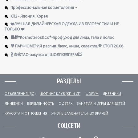
Профессиональная косметология ~
КП2 - Япония, Корея
❤️ЛУЧШАЯ ДИЗАЙНЕРСКАЯ ОДЕЖДА ИЗ БЕЛОРУССИИ И НЕ
ТОЛЬКО ❤️
🛍️🎁*Kosmoteros&Co*-проф.уход для лица, тела и волос
💜 ПАРФЮМЕРИЯ распив. Люкс, ниша, селектив.💜 СТОП 20.08
✌️🌞🤩ТАО-закупка от ШОЛПХЕЛПЕРА!💥
РАЗДЕЛЫ
ОБЪЯВЛЕНИЯ (ДО)
ШОПИНГ КЛУБ (КП И СП)
ФОРУМ
ДНЕВНИКИ
ЛИНЕЕЧКИ
БЕРЕМЕННОСТЬ
О ДЕТЯХ
ЗАНЯТИЯ И ИГРЫ ДЛЯ ДЕТЕЙ
КРАСОТА И ОТНОШЕНИЯ
ЖИЗНЬ ЗАМЕЧАТЕЛЬНЫХ ВРАЧЕЙ
СОЦСЕТИ