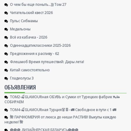
О чем бы еще поныть...))) Том 27
Читательский квест 2026
Пульс Сибмамы
Медальоны
Всё из кабачка - 2026
Одиннадцатиклассники 2025-2026
Предложения к распиву - 62
Флешмоб Время путешествий: Дары лета!
Китай самостоятельно
Гладиолусы 3
ОБЪЯВЛЕНИЯ
ТОМ2-🍒GLAMOURная ОБУВЬ и Сумки от Турецких фабрик 👠👟
СОБИРАЕМ
ТОМ4-🍒GLAMOURная Турция👗👖- 🚛 Свободное в пути с 1 🚛
🌺 ПАРФЮМЕРИЯ от люкса до ниши РАСПИВ! Выкупы каждую
неделю! 🌺
🪷🪷🪷 ДИЗАЙНЕРСКАЯ БЕЛАРУСЬ🪷🪷🪷