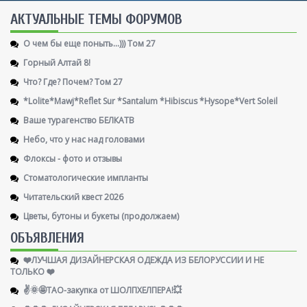
AКТУАЛЬНЫЕ ТЕМЫ ФОРУМОВ
О чем бы еще поныть...))) Том 27
Горный Алтай 8!
Что? Где? Почем? Том 27
*Lolite*Mawj*Reflet Sur *Santalum *Hibiscus *Hysope*Vert Soleil
Ваше турагенство БЕЛКАТВ
Небо, что у нас над головами
Флоксы - фото и отзывы
Стоматологические импланты
Читательский квест 2026
Цветы, бутоны и букеты (продолжаем)
ОБЪЯВЛЕНИЯ
❤️ЛУЧШАЯ ДИЗАЙНЕРСКАЯ ОДЕЖДА ИЗ БЕЛОРУССИИ И НЕ
ТОЛЬКО ❤️
✌️🌞🤩ТАО-закупка от ШОЛПХЕЛПЕРА!💥