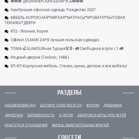
🪷🪷🪷 ДИЗАЙНЕРСКАЯ БЕЛАРУСЬ🪷🪷🪷
НаиЛучшая офисная одежда. Рождество 2027
МЕБЕЛЬ КОРПУСНАЯ*МЯГКАЯ*МАТРАСЫ*КРОВАТИ*БЫТОВАЯ
ТЕХНИКА*ДВЕРИ
КП2 - Япония, Корея
С@лко! OLMAR! ZAPS! лучшая польская одежда:)
ТОМ4-🍒GLAMOURная Турция👗👖- 🚛 Свободное в пути с 1 🚛
Модный дворик (Taobao, 1688 )
КП-67! Корпусная мебель. Стенки, кухни, детские и вся мебель!
РАЗДЕЛЫ
ОБЪЯВЛЕНИЯ (ДО)
ШОПИНГ КЛУБ (КП И СП)
ФОРУМ
ДНЕВНИКИ
ЛИНЕЕЧКИ
БЕРЕМЕННОСТЬ
О ДЕТЯХ
ЗАНЯТИЯ И ИГРЫ ДЛЯ ДЕТЕЙ
КРАСОТА И ОТНОШЕНИЯ
ЖИЗНЬ ЗАМЕЧАТЕЛЬНЫХ ВРАЧЕЙ
СОЦСЕТИ