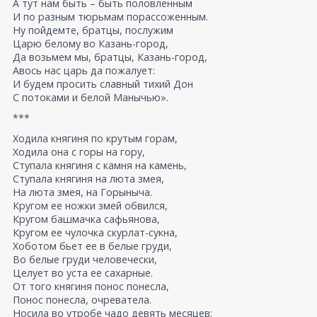
А тут нам быть – быть половленным
И по разным тюрьмам порассоженным.
Ну пойдемте, братцы, послужим
Царю белому во Казань-город,
Да возьмем мы, братцы, Казань-город,
Авось нас царь да пожалует:
И будем просить славный тихий Дон
С потоками и белой Манычью».
***
Ходила княгиня по крутым горам,
Ходила она с горы на гору,
Ступала княгиня с камня на камень,
Ступала княгиня на люта змея,
На люта змея, на Горыныча.
Кругом ее ножки змей обвился,
Кругом башмачка сафьянова,
Кругом ее чулочка скурлат-сукна,
Хоботом бьет ее в белые груди,
Во белые груди человечески,
Целует во уста ее сахарные.
От того княгиня понос понесла,
Понос понесла, очреватела.
Носила во утробе чадо девять месяцев;