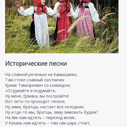
Исторические песни
На славной реченьке на Камышинке,
Там стоял славный охотничек
Ермак Тимофеевич со командою.
«Отдумайте и подумайте,
Ну меня, Ермака, вы послухайте!
Вот лето-то проходит теплое,
Ну зима, братцы, настает все холодная,
Ну и где-то мы, братцы, зиму зимовать будем?
На Яик нам идтить – переход велик,
У Казань нам идтить – там сам царь стоит;