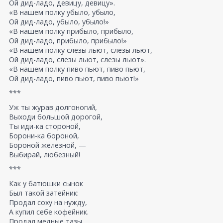
Ой дид-ладо, девицу, девицу».
«В нашем полку убыло, убыло,
Ой дид-ладо, убыло, убыло!»
«В нашем полку прибыло, прибыло,
Ой дид-ладо, прибыло, прибыло!»
«В нашем полку слезы льют, слезы льют,
Ой дид-ладо, слезы льют, слезы льют».
«В нашем полку пиво пьют, пиво пьют,
Ой дид-ладо, пиво пьют, пиво пьют!»
***
Уж ты журав долгоногий,
Выходи большой дорогой,
Ты иди-ка стороной,
Борони-ка бороной,
Бороной железной, —
Выбирай, любезный!
***
Как у батюшки сынок
Был такой затейник:
Продал соху на нужду,
А купил себе кофейник.
Продал медные тазы,