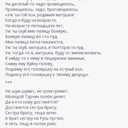
На десятый-то чадо провещилось,
Провещилось, чадо, проговорилось:
«Уж ты гой еси, родимая матушка!
Когда я буду на возрасте,
На возрасте пятнадцати лет,
Уж ты скуй мне палицу боевую,
Боевую палицу во сто пуд.
Мне палица легка покажется,
Уж ты скуй, матушка, в полтораста пуд.
Уж тогда-то я, матушка, буду со змеем воевать.
Я зайду-то к нему в пещерички змеиные,
Сниму ему буйну голову,
Подниму его головушку на острый кол,
Поднесу его головушку к твоему дворцу».
***
Не шум шумит, не гром гремит,
Молодой Турчин поло́н делит:
Да и кто кому достанется?
Достанется сестра брату,
Сестра брату, тёща зятю:
А брат сестру на Русь пустил,
А зять тещу в полон узял,