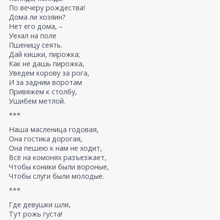
По вечеру рождества!
Дома ли хозяин?
Нет его дома, –
Уехал на поле
Пшеницу сеять.
Дай кишки, пирожка;
Как не дашь пирожка,
Уведем корову за рога,
И за задним воротам
Привяжем к столбу,
Ушибем метлой.
***
Наша масленица годовая,
Она гостика дорогая,
Она пешею к нам не ходит,
Всё на комонях разъезжает,
Чтобы коники были вороные,
Чтобы слуги были молодые.
***
Где девушки шли,
Тут рожь густа!