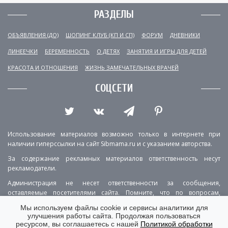
РАЗДЕЛЫ
ОБЪЯВЛЕНИЯ (ДО)
ШОПИНГ КЛУБ (КП И СП)
ФОРУМ
ДНЕВНИКИ
ЛИНЕЕЧКИ
БЕРЕМЕННОСТЬ
О ДЕТЯХ
ЗАНЯТИЯ И ИГРЫ ДЛЯ ДЕТЕЙ
КРАСОТА И ОТНОШЕНИЯ
ЖИЗНЬ ЗАМЕЧАТЕЛЬНЫХ ВРАЧЕЙ
СОЦСЕТИ
Использование материалов возможно только в интернете при
наличии гиперссылки на сайт Sibmama.ru и с указанием авторства.
За содержание рекламных материалов ответственность несут
рекламодатели.
Администрация не несет ответственности за сообщения,
оставляемые посетителями сайта. Помните, что по вопросам,
касающимся здоровья, необходимо консультироваться с врачом.
Мы используем файлы cookie и сервисы аналитики для
улучшения работы сайта. Продолжая пользоваться
РЕКЛАМА
О ПРОЕКТЕ
КОНТАКТЫ
ресурсом, вы соглашаетесь с нашей
Политикой обработки