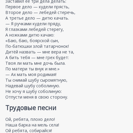
Заставил ее три дела делать:
Первое дело — кудели прясть,
Второе дело — лебедей стеречь,
А третье дело — дитю качать.
— Я ручками кудели пряду,
Я глазками лебедей стерегу,
А ножками дитю качаю:
«Баю, баю, боярской сын,
По-батюшки злой татарчонок!
Дитёй назвать — мне вера не та,
А бить тебя — мне грех будет:
Твоя ли мать мне дочь была.
По матери ты внук и мне.»
— Ах мать моя родимая!
Ты снимай шубу сыромятную,
Надевай шубу соболиную.
Не хочу я шубу соболиную:
Отпусти меня в свою сторону.
Трудовые песни
Ой, ребята, плохо дело!
Наша барка на мель села!
Ой ребята, собирайся!