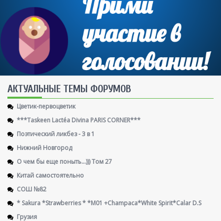
AКТУАЛЬНЫЕ ТЕМЫ ФОРУМОВ
Цветик-первоцветик
***Taskeen Lactéa Divina PARIS CORNER***
Поэтический ликбез - 3 в 1
Нижний Новгород
О чем бы еще поныть...))) Том 27
Китай самостоятельно
СОШ №82
* Sakura *Strawberries * *M01 +Champaca*White Spirit*Calar D.S
Грузия