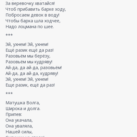
За веревочку хватайся!
Чтоб прибавить барке ходу,
Побросаем девок в воду!
Чтобы барка шла ходчее,
Надо лоцмана по шее.
***
Эй, ухнем! Эй, ухнем!
Ещё разик ещё да раз!
Разовьём мы берёзу,
Разовьём мы кудряву!
Ай-да, да ай-да, разовьём!
Ай-да, да ай-да, кудряву!
Эй, ухнем! Эй, ухнем!
Еще разик, ещё да раз!
***
Матушка Волга,
Широка и долга.
Припев:
Она укачала,
Она уваляла,
Нашей силы,