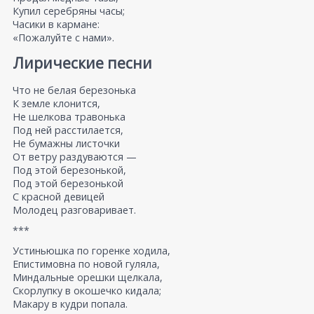
Купил серебряны часы;
Часики в кармане:
«Пожалуйте с нами».
Лирические песни
Что не белая березонька
К земле клонится,
Не шелкова травонька
Под ней расстилается,
Не бумажны листочки
От ветру раздуваются —
Под этой березонькой,
Под этой березонькой
С красной девицей
Молодец разговаривает.
***
Устиньюшка по горенке ходила,
Епистимовна по новой гуляла,
Миндальные орешки щелкала,
Скорлупку в окошечко кидала;
Макару в кудри попала.