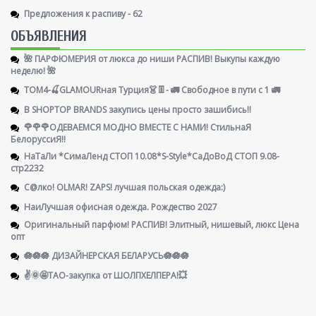
Предложения к распиву - 62
ОБЪЯВЛЕНИЯ
🌺 ПАРФЮМЕРИЯ от люкса до ниши РАСПИВ! Выкупы каждую
неделю! 🌺
ТОМ4-🍒GLAMOURная Турция👗👖- 🚛 Свободное в пути с 1 🚛
В SHOPTOP BRANDS закупись цены просто зашибись!!
🌹🌹🌹ОДЕВАЕМСЯ МОДНО ВМЕСТЕ С НАМИ! СтильнаЯ
БелоруссиЯ‼
НаТаЛи *СимаЛенд СТОП 10.08*S-Style*СаДоВоД СТОП 9.08-
стр2232
С@лко! OLMAR! ZAPS! лучшая польская одежда:)
НаиЛучшая офисная одежда. Рождество 2027
Оригинальный парфюм! РАСПИВ! Элитный, нишевый, люкс Цена
опт
🪷🪷🪷 ДИЗАЙНЕРСКАЯ БЕЛАРУСЬ🪷🪷🪷
✌️🌞🤩ТАО-закупка от ШОЛПХЕЛПЕРА!💥