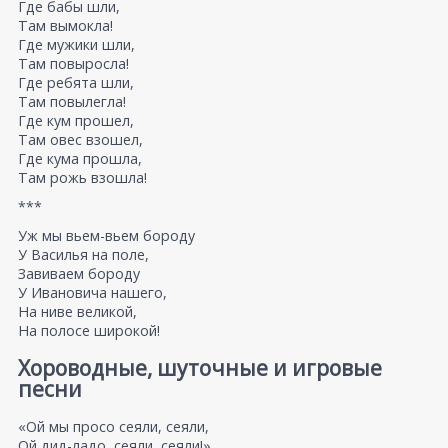
Где бабы шли,
Там вымокла!
Где мужики шли,
Там повыросла!
Где ребята шли,
Там повылегла!
Где кум прошел,
Там овес взошел,
Где кума прошла,
Там рожь взошла!
***
Уж мы вьем-вьем бороду
У Василья на поле,
Завиваем бороду
У Ивановича нашего,
На ниве великой,
На полосе широкой!
Хороводные, шуточные и игровые
песни
«Ой мы просо сеяли, сеяли,
Ой дид-ладо, сеяли, сеяли!»