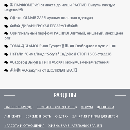
🌺 ПАРФЮМЕРИЯ от люкса до ниши РАСПИВ! Выкупы каждую
неделю! 🌺
С@лко! OLMAR! ZAPS! лучшая польская одежда:)
🪷🪷🪷 ДИЗАЙНЕРСКАЯ БЕЛАРУСЬ🪷🪷🪷
Оригинальный парфюм! РАСПИВ! Элитный, нишевый, люкс Цена
опт
ТОМ4-🍒GLAMOURная Турция👗👖- 🚛 Свободное в пути с 1 🚛
НаТаЛи *СимаЛенд *S-Style*СаДоВоД СТОП 16.08-стр2236
=Садовод Выкуп ВТ и ПТ=СоК= Пионы=Семена=Растения!
✌️🌞🤩ТАО-закупка от ШОЛПХЕЛПЕРА!💥
РАЗДЕЛЫ
ОБЪЯВЛЕНИЯ (ДО)
ШОПИНГ КЛУБ (КП И СП)
ФОРУМ
ДНЕВНИКИ
ЛИНЕЕЧКИ
БЕРЕМЕННОСТЬ
О ДЕТЯХ
ЗАНЯТИЯ И ИГРЫ ДЛЯ ДЕТЕЙ
КРАСОТА И ОТНОШЕНИЯ
ЖИЗНЬ ЗАМЕЧАТЕЛЬНЫХ ВРАЧЕЙ