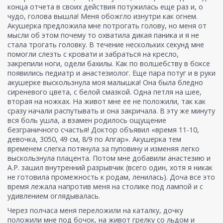
конца отчета в своих действия потужилась еще раз и, о
чудо, голова вышла! Меня обожгло изнутри как огнем.
Акушерка предложила мне потрогать голову, но меня от
мысли об этом почему то охватила дикая паника и я не
стала трогать головку. В течение нескольких секунд мне
помогли слезть с кровати и забраться на кресло,
закрепили ноги, одели бахилы. Как по волшебству в боксе
появились педиатр и анастезиолог. Еще пара потуг и в руки
акушерке выскользнула моя малышка! Она была бледно
сиреневого цвета, с белой смазкой. Одна петля на шее,
вторая на ножках. На живот мне ее не положили, так как
сразу начали распутывать и она закричала. В эту же минуту
вся боль ушла, а взамен родилось ощущение
безграничного счастья! Доктор объявил «время 11-10,
девочка, 3050, 49 см, 8/9 по Апгар». Акушерка тем
временем слегка потянула за пуповину и изменяя легко
выскользнула плацента. Потом мне добавили анастезию и
А.Р. зашил внутренний разрывчик (всего один, хотя я никак
не готовила промежность к родам, ленилась). Доча все это
время лежала напротив меня на столике под лампой и с
удивлением оглядывалась.
Через полчаса меня переложили на каталку, дочку
положили мне под бочок, на живот грелку со льдом и