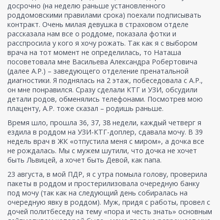
досрочно (на неделю раньше установленного
роддомовскими правилами срока) поехали подписывать
контракт. Очень милая девушка в страховом отделе
рассказала нам все о роддоме, показала фотки и
расспросила у кого я хочу рожать. Так как я с выбором
врача на тот момент не определилась, то Наташа
посоветовала мне Васильева Александра Робертовича
(далее А.Р.) – заведующего отделение пренатальной
диагностики. Я поднялась на 2 этаж, побеседовала с А.Р.,
он мне понравился. Сразу сделали КТГ и УЗИ, обсудили
детали родов, обменялись телефонами. Посмотрев мою
плаценту, А.Р. тоже сказал – родишь раньше.
Время шло, прошла 36, 37, 38 недели, каждый четверг я
ездила в роддом на УЗИ-КТГ-доплер, сдавала мочу. В 39
недель врач в ЖК «отпустила меня с миром», а дочка все
не рождалась. Мы с мужем шутили, что дочка не хочет
быть Львицей, а хочет быть Девой, как папа.
23 августа, в мой ПДР, я с утра помыла голову, проверила
пакеты в роддом и простерилизовала очередную банку
под мочу (так как на следующий день собиралась на
очередную явку в роддом). Муж, придя с работы, провел с
дочей политбеседу на тему «пора и честь знать» основным