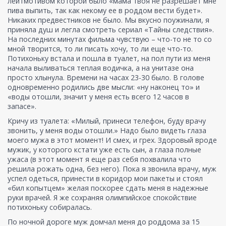
лейтмотивом которой было «мама твоя не разрешает мне
пива выпить, так как некому ее в роддом вести будет».
Никаких предвестников не было. Мы вкусно поужинали, я
приняла душ и легла смотреть сериал «Тайны следствия».
На последних минутах фильма чувствую – что-то не то со
мной творится, то ли писать хочу, то ли еще что-то.
Потихоньку встала и пошла в туалет, на пол пути из меня
начала выливаться теплая водичка, а на унитазе она
просто хлынула. Времени на часах 23-30 было. В голове
одновременно родились две мысли: «ну наконец то» и
«воды отошли, значит у меня есть всего 12 часов в
запасе».
Кричу из туалета: «Милый, принеси телефон, буду врачу
звонить, у меня воды отошли.» Надо было видеть глаза
моего мужа в этот момент! И смех, и грех. Здоровый вроде
мужик, у которого кстати уже есть сын, а глаза полные
ужаса (в этот момент я еще раз себя похвалила что
решила рожать одна, без него). Пока я звонила врачу, муж
успел одеться, принести в коридор мои пакеты и стоял
«бил копытцем» желая поскорее сдать меня в надежные
руки врачей. Я же сохраняя олимпийское спокойствие
потихоньку собиралась.
По ночной дороге муж домчал меня до роддома за 15