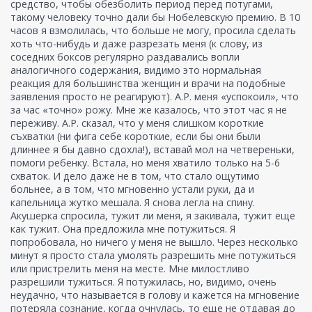
средство, чтобы обезболить период перед потугами,
такому человеку точно дали бы Нобелевскую премию. В 10
часов я взмолилась, что больше не могу, просила сделать
хоть что-нибудь и даже разрезать меня (к слову, из
соседних боксов регулярно раздавались вопли
аналогичного содержания, видимо это нормальная
реакция для большинства женщин и врачи на подобные
заявления просто не реагируют). А.Р. меня «успокоил», что
за час «точно» рожу. Мне же казалось, что этот час я не
переживу. А.Р. сказал, что у меня слишком короткие
съхватки (ни фига себе короткие, если бы они были
длиннее я бы давно сдохла!), вставай мол на четвереньки,
помоги ребенку. Встала, но меня хватило только на 5-6
схваток. И дело даже не в том, что стало ощутимо
больнее, а в том, что мгновенно устали руки, да и
капельница жутко мешала. Я снова легла на спину.
Акушерка спросила, тужит ли меня, я закивала, тужит еще
как тужит. Она предложила мне потужиться. Я
попробовала, но ничего у меня не вышло. Через несколько
минут я просто стала умолять разрешить мне потужиться
или пристрелить меня на месте. Мне милостливо
разрешили тужиться. Я потужилась, но, видимо, очень
неудачно, что называется в голову и кажется на мгновение
потеряла сознание, когда очнулась, то еще не отдавая до