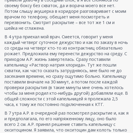
своему боксу без схваток, да и ворача моего все нет.
Потом слышу акушерка в коридоре разговаривает с моим
врачом по телефону, обещает меня посмотреть и
перезвонить. Смотрит раскрытие – все тот же 1 см и
шейка не сглажена.
В 4 утра приехал мой врач. Смеется, говорит у меня
каждый четверг суточное дежурство и как по заказу в ночь
со среды на четверг кто-то из контрактниц обязательно
рожает. Предложила ему перенести дежурство на среду. С
приходом А.Р. жизнь завертелась. Сразу поставили
капельницу «Раствор натрия хлорида». Тут же пошли
схватки, как часто сказать затрудняюсь, мне было не до
засекания времени, но сразу ощутимо больно. Капельницу
поставили вначале на 30 минут, а потом после каждой
проверки раскрытия (в такие минуты мне очень хотелось
чтобы за меня родил кто-нибудь другой) добавляли еще. В
общей сложности с этой капельницей я пролежала 2,5
часа, к тому же постоянно подключенная к КТГ.
В 7 утра А.Р. в очередной раз посмотрел раскрытие и, как я
и предполагала, по его напряженному лицу, оно было
всего 2 см. А.Р. принял решение ставить капельницу с
окситоцином. Я заявила, что окситоцин дам колоть только