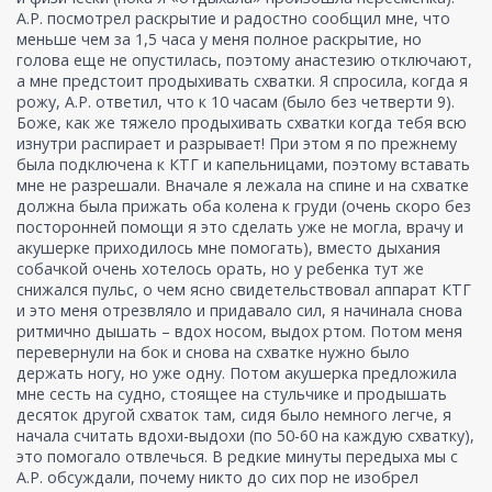
А.Р. посмотрел раскрытие и радостно сообщил мне, что
меньше чем за 1,5 часа у меня полное раскрытие, но
голова еще не опустилась, поэтому анастезию отключают,
а мне предстоит продыхивать схватки. Я спросила, когда я
рожу, А.Р. ответил, что к 10 часам (было без четверти 9).
Боже, как же тяжело продыхивать схватки когда тебя всю
изнутри распирает и разрывает! При этом я по прежнему
была подключена к КТГ и капельницами, поэтому вставать
мне не разрешали. Вначале я лежала на спине и на схватке
должна была прижать оба колена к груди (очень скоро без
посторонней помощи я это сделать уже не могла, врачу и
акушерке приходилось мне помогать), вместо дыхания
собачкой очень хотелось орать, но у ребенка тут же
снижался пульс, о чем ясно свидетельствовал аппарат КТГ
и это меня отрезвляло и придавало сил, я начинала снова
ритмично дышать – вдох носом, выдох ртом. Потом меня
перевернули на бок и снова на схватке нужно было
держать ногу, но уже одну. Потом акушерка предложила
мне сесть на судно, стоящее на стульчике и продышать
десяток другой схваток там, сидя было немного легче, я
начала считать вдохи-выдохи (по 50-60 на каждую схватку),
это помогало отвлечься. В редкие минуты передыха мы с
А.Р. обсуждали, почему никто до сих пор не изобрел