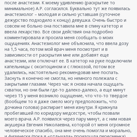
после анастезии. К моему удивлению (раскрытие то
минимальное) А.Р. согласился. Буквально тут же появилась
анастезиолог – молодая и сильно уставшая (суточное
дежурство подходило к концу) девушка. Очень быстро и
совсем не больно она поставила мне в спину катетор и
ввела лекарство. Все свои действия она подробно
комментировала и просила меня сообщать о моих
ощущениях. Анастезиолог мне объяснила, что ввела дозу
на 1,5 часа, потом мой врач меня посмотрит и в
зависимости от раскрытия мне или добавят еще
анастезии, или отключат ее. В катетор на руке подключили
капельницы с окситоцином и с глюкозой, потом все
удалились, настоятельно рекомендовав мне поспать.
Заснуть я конечно не смогла, но немного полежала с
закрытыми глазами. Через час я снова начала ощущать
схватки, но они были где-то далеко-далеко, а еще минут
через 15 у меня возникло ощущение, что что-то твердое
(Вообщем то я даже смело могу предположить, что
дочкина голова) распирает меня изнутри. Я крикнула
пробегавшей по коридору медсестре, чтобы позвали
моего врача. А.Р. появился через пару минут, а с ним новая
акушерка Евгения Николаевна, которой от меня огромное
человеческое спасибо, она мне очень помогла и морально,
и физически (пока я «отдыхала» произошла пересменка).