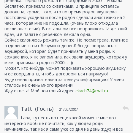
ребенка. Первого рожала в 17 роддоме в 2000 г. Рожала
беслатно, привезли со схватками. В принципе осталась
довольна, кроме, того, что во время родов акушерка
постоянно уходила и после родов сделали анастезию на 2
часа, которая мне не подошла. (очень плохо отходила
после анастезии). В остальном все понравилось. И детский
врач, и в палате с ребенком лежала одна.
Сейчас склоняюсь рожать там же. Но посмотрела, платное
отделение стоит безумных денег.Я бы договорилась с
акушеркой, которая будет принимать у меня роды. К
сожалению, я не запомнила, как звали акушерку, которая у
меня принимала роды в 2000 г. -((
Может, кто-нибудь может подсказать хорошую акушерку
и ее координаты, чтобы договориться напрямую!
Буду очень признательна за ценную информацию! У меня
сталось не очень много времени!
Жду ответа! Мой почтовый адрес
ekach74@mail.ru
Tatti (Гость)
21/05/2007
Lana, тут есть вот еще какой момент: мне вот
интересно вообще почитать, как у людей роды
начинались, так как я сама уже со дня на день жду:) и все