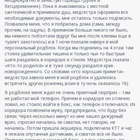
неоднократно и зачастую гораздо грубее и
бесцеремоннее). Пока я знакомилась с местной
сантехникой и принимала душ, медсестра оформила все
необходимые документы, мне осталось только подписать.
Похвалила меня, что я побрилась дома (сама, между
прочим, на ощупь). В приемном больше никого не было,
мы немного поболтали (вдруг бы мне после клизмы еще в
туалет захотелось) и в 1 ночи поехали наверх в мой
персональный родблок. Когда мы поднялись на 4 этаж там
стояла удивительная тишина и только чьи-то быстрые
шаги раздались в коридоре и стихли. Медсестра сказала :
«Кто-то родился» и в туже секунду раздался крик
новорожденного. Со словами «это хорошая примета»
медсестра завела меня в мой родблок и удалилась
встречать других рожениц (коих в ту ночь оказалось 16).
В родблоке меня ждал не очень приятный сюрприз – там
не работал мой телефон. Причем в коридоре он отлично
ловил, но стоило войти в бокс, как телефон отключался. Из
коридора позвонила мужу, предупредила, что буду без
связи. Через несколько минут ко мне зашел дежурный
врач, спросил начались ли схватки, нет говорю, не
начались. Потом пришла акушерка, подключила КТГ и час
я лежала опутанная датчиками, а схваток все не было.
Привели девочку в соседний блок, а я все слоняюсь по