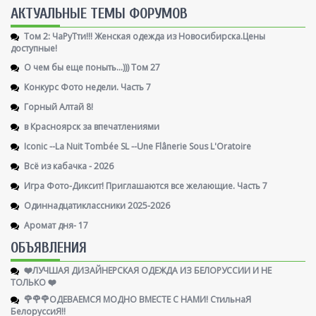
AКТУАЛЬНЫЕ ТЕМЫ ФОРУМОВ
Том 2: ЧаРуТти!!! Женская одежда из Новосибирска.Цены
доступные!
О чем бы еще поныть...))) Том 27
Конкурс Фото недели. Часть 7
Горный Алтай 8!
в Красноярск за впечатлениями
Iconic --La Nuit Tombée SL --Une Flânerie Sous L'Oratoire
Всё из кабачка - 2026
Игра Фото-Диксит! Приглашаются все желающие. Часть 7
Одиннадцатиклассники 2025-2026
Аромат дня- 17
ОБЪЯВЛЕНИЯ
❤️ЛУЧШАЯ ДИЗАЙНЕРСКАЯ ОДЕЖДА ИЗ БЕЛОРУССИИ И НЕ
ТОЛЬКО ❤️
🌹🌹🌹ОДЕВАЕМСЯ МОДНО ВМЕСТЕ С НАМИ! СтильнаЯ
БелоруссиЯ‼