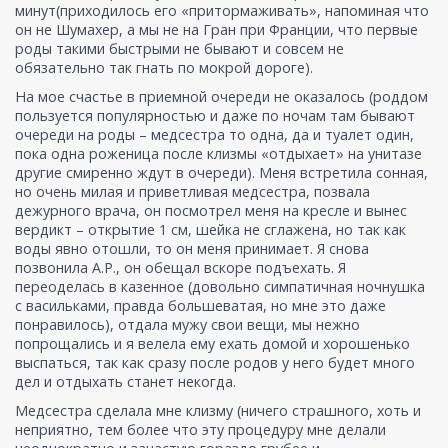
минут(приходилось его «притормаживать», напоминая что
он не Шумахер, а мы не на Гран при Франции, что первые
роды такими быстрыми не бывают и совсем не
обязательно так гнать по мокрой дороге).
На мое счастье в приемной очереди не оказалось (роддом
пользуется популярностью и даже по ночам там бывают
очереди на роды – медсестра то одна, да и туалет один,
пока одна роженица после клизмы «отдыхает» на унитазе
другие смиренно ждут в очереди). Меня встретила сонная,
но очень милая и приветливая медсестра, позвала
дежурного врача, он посмотрел меня на кресле и вынес
вердикт – открытие 1 см, шейка не сглажена, но так как
воды явно отошли, то он меня принимает. Я снова
позвонила А.Р., он обещал вскоре подъехать. Я
переоделась в казенное (довольно симпатичная ночнушка
с васильками, правда большеватая, но мне это даже
понравилось), отдала мужу свои вещи, мы нежно
попрощались и я велела ему ехать домой и хорошенько
выспаться, так как сразу после родов у него будет много
дел и отдыхать станет некогда.
Медсестра сделала мне клизму (ничего страшного, хоть и
неприятно, тем более что эту процедуру мне делали