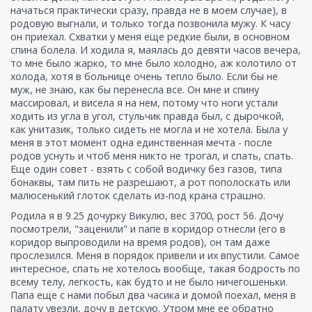
начаться практически сразу, правда не в моем случае), в
родовую выгнали, и только тогда позвонила мужу. К часу
он приехал. Схватки у меня еще редкие были, в основном
спина болела. И ходила я, маялась до девяти часов вечера,
то мне было жарко, то мне было холодно, аж колотило от
холода, хотя в больнице очень тепло было. Если бы не
муж, не знаю, как бы перенесла все. Он мне и спину
массировал, и висела я на нем, потому что ноги устали
ходить из угла в угол, стульчик правда был, с дырочкой,
как унитазик, только сидеть не могла и не хотела. Была у
меня в этот момент одна единственная мечта - после
родов уснуть и чтоб меня никто не трогал, и спать, спать.
Еще один совет - взять с собой водичку без газов, типа
бонаквы, там пить не разрешают, а рот пополоскать или
малюсенький глоток сделать из-под крана страшно.
Родила я в 9.25 дочурку Викулю, вес 3700, рост 56. Дочу
посмотрели, "заценили" и папе в коридор отнесли (его в
коридор выпроводили на время родов), он там даже
прослезился. Меня в порядок привели и их впустили. Самое
интересное, спать не хотелось вообще, такая бодрость по
всему телу, легкость, как будто и не было ничегошеньки.
Папа еще с нами побыл два часика и домой поехал, меня в
палату увезли, дочу в детскую. Утром мне ее обратно