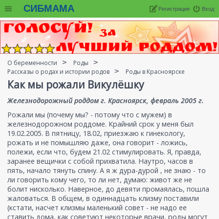
СИБМАМА
Регистрация
Вход
О беременности
Роды
Рассказы о родах и истории родов
Роды в Красноярске
Как мы рожали Викулёшку
Железнодорожный роддом г. Красноярск, февраль 2005 г.
Рожали мы (почему мы? - потому что с мужем) в
железнодорожном роддоме. Крайний срок у меня был
19.02.2005. В пятницу, 18.02, приезжаю к гинекологу,
рожать и не помышляю даже, она говорит - ложись,
полежи, если что, будем 21.02 стимулировать. Я, правда,
заранее вещички с собой прихватила. Наутро, часов в
пять, начало тянуть спину. А я ж дура-дурой , не знаю - то
ли говорить кому чего, то ли нет, думаю: живот же не
болит нисколько. Наверное, до девяти промаялась, пошла
жаловаться. В общем, в одиннадцать клизму поставили
(кстати, насчет клизмы маленький совет - не надо ее
ставить дома, как советуют некоторые врачи, роды могут