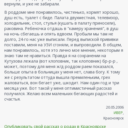
вернули, и уже не забирали.
В роддоме мне понравилось, чистенько, кормят хорошо,
душ есть, туалет с биде. Палата двухместная, телевизор,
холодильник, стол, стулья (кушать в палату приносили),
раковина. Ребеночка отдашь в "камеру хранения", в душ
на ночь сбегаешь и опять вдвоем. Пробыли мы там не
долго, 24-го нас уже выписали. Перед выпиской прививки
поставили, меня на УЗИ сгоняли, и выпроводили. В общем,
нам понравилось, хотя это лично мое мнение, некоторым я
знаю там не нравиться. Правда я на сохранении на
Кутузова лежала (вот клоповник, так клоповник) бр-р-р ,
может, поэтому для меня ж/д роддом раем показался,
больше опыта в больницах у меня нет, слава богу. К тому
же с результатом оттуда вышла премиленьким, грех
жаловаться, вон бегает уже, шкодит. Нам один год и три
месяца уже. Вот такой у меня оптимистичный рассказ
получился. Желаю всем маленьких бегающих радостей и
счастья.
20.05.2006
ИВЕР
,
Красноярск
Опубликовать свой рассказ о родах в Красноярске