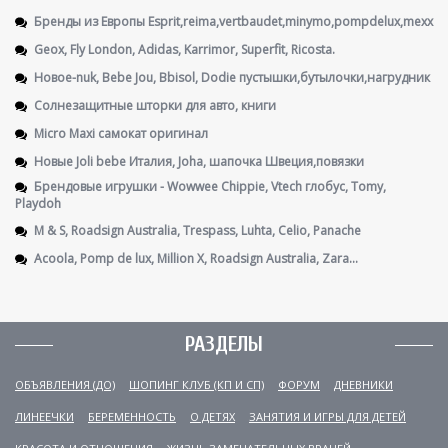
Бренды из Европы Esprit,reima,vertbaudet,minymo,pompdelux,mexx
Geox, Fly London, Adidas, Karrimor, Superfit, Ricosta.
Новое-nuk, Bebe Jou, Bbisol, Dodie пустышки,бутылочки,нагрудник
Солнезащитные шторки для авто, книги
Micro Maxi самокат оригинал
Новые Joli bebe Италия, Joha, шапочка Швеция,повязки
Брендовые игрушки - Wowwee Chippie, Vtech глобус, Tomy,
Playdoh
М & S, Roadsign Australia, Trespass, Luhta, Celio, Panache
Acoola, Pomp de lux, Million X, Roadsign Australia, Zara...
РАЗДЕЛЫ
ОБЪЯВЛЕНИЯ (ДО)
ШОПИНГ КЛУБ (КП И СП)
ФОРУМ
ДНЕВНИКИ
ЛИНЕЕЧКИ
БЕРЕМЕННОСТЬ
О ДЕТЯХ
ЗАНЯТИЯ И ИГРЫ ДЛЯ ДЕТЕЙ