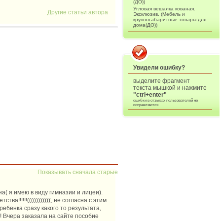
(ДО))
Угловая вешалка кованая.
Другие статьи автора
Эксклюзив. (Мебель и
крупногабаритные товары для
дома(ДО))
Увидели ошибку?
выделите фрагмент
текста мышкой и нажмите
"ctrl+enter"
ошибки в отзывах пользователей не
исправляются
Показывать сначала старые
а( я имею в виду гимназии и лицеи).
!!!!!!((((((((((((, не согласна с этим
ебенка сразу какого то результата,
! Вчера заказала на сайте пособие