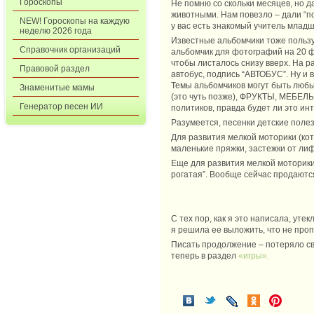
Гороскопы
Не помню со скольки месяцев, но д
животными. Нам повезло – дали “по
NEW! Гороскопы на каждую
у вас есть знакомый учитель младш
неделю 2026 года
Известные альбомчики тоже пользу
Справочник организаций
альбомчик для фотографий на 20 ф
чтобы листалось снизу вверх. На р
Правовой раздел
автобус, подпись “АВТОБУС”. Ну и
Темы альбомчиков могут быть любы
Знаменитые мамы
(это чуть позже), ФРУКТЫ, МЕБЕЛ
Генератор песен ИИ
политиков, правда будет ли это ин
Разумеется, песенки детские поле
Для развития мелкой моторики (кот
маленькие пряжки, застежки от лифч
Еще для развития мелкой моторики 
рогатая”. Вообще сейчас продаются
С тех пор, как я это написала, уте
я решила ее выложить, что не проп
Писать продолжение – потеряло св
теперь в раздел
«игры».