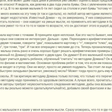
деля, или может даже пара дней и ребенок уже сможет оценить ваше предлож
е опасно! Я видела, как девочка в два года учила буквы. Она с увлечением л
 и т.д. В то же время мальчик 6-ти лет сидел за столом и учил буквы “потому 
много книжек на эту тему (я так и сделала), но любой автор методики являет
 видит недостатков. Известный Доман – ну, он американец. У них совершенно
 читать полезно – они наводят на умные мысли, но применять его методики я 
енок умеет то-то и то-то в таком-то возрасте, что он достигает этого в ущерб
ачала карточки с точками. В принципе идея неплохая. Как это часто бывает, н
оторых они совсем не интересуют. Дальше - хуже. Переходим к арифметически
двумя точками, говорите “два”, показываете карточку с “+”, говорите “плюс”, к
но”, три точки, “три”. И так все операции с числами до ста. Теперь проанализи
а, малыш очень рано и очень хорошо будет решать арифметические примеры (п
ученный по Доману) прибавляет к двум один. Он думает! В его маленькой гол
 будет учиться думать ребенок, обученный “считать” по методике Домана? Он 
о физике и математике. Основная проблема ребят в том, что если им показал
ни входят в ступор. Они не могут, просто
не умеют
подумать. Так стоит ли еще
обыстрее складывал (вычитал, умножал) числа? Может тогда просто дать ему 
околы. Я так критикую методику Домана только потому, что только что перечит
 методику надо принимать со здоровым скепсисом. А лучше всего, прочитать 
гие авторы требуют неукоснительного следования методике, дабы она возыме
 что вы реально можете сделать/купить/найти), добавьте своей фантазии и в
 малышом я и какие у меня возникли мысли. Сразу оговорюсь, что-то я где-т