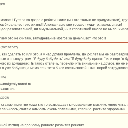
дея
малась! Гуляла во дворе с ребятишками (мы что только не придумывали), крут
бирала -вот это жизнь!!! А когда насильно тоскают куда-то...мама, спаси!
щеобразовательной, ни в музыкальной, ни в спортивной школе не было. Училась
ием это не считаю, запудревание мозгов за деньги, вот что это!!!
(20/02/2007)
как сделать то или это, а у нас другая проблема. До 2-х лет мы не разговарив
ые я слышу утром: "Я буду бабу бить" или "Я буду бабу щипать" или еще "я б
кого из домашних.Пытаюсь отвлечь, переключить внимание на другое, но не вс
 я уже бабушка, а мама ее и тетя были очень спокойными, порой затрудняюсь
005)
/malgeniy.narod.ru
развития.
3/2005)
 статью, приятно когда кто то возвращает к нормальным мыслям, много читал
се забылось, считаю альбомы очень полезными, спасибо, растите здоровыми.
иной взгляд на проблему раннего развития ребенка.