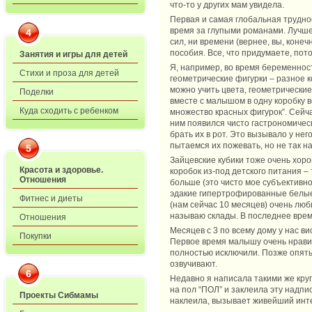
что-то у других мам увидела.
Первая и самая глобальная труднос
время за глупыми романами. Лучше
4
сил, ни времени (вернее, вы, конеч
пособия. Все, что придумаете, пот
Занятия и игры для детей
Я, например, во время беременност
Стихи и проза для детей
геометрические фигурки – разное к
можно учить цвета, геометрические
Поделки
вместе с малышом в одну коробку вс
Куда сходить с ребенком
множество красных фигурок”. Сейча
ним появился чисто гастрономическ
брать их в рот. Это вызывало у не
пытаемся их пожевать, но не так н
5
Зайцевские кубики тоже очень хоро
Красота и здоровье.
коробок из-под детского питания –
Отношения
больше (это чисто мое субъективн
эдакие гипертрофированные белые 
Фитнес и диеты
(нам сейчас 10 месяцев) очень люб
называю склады. В последнее время
Отношения
Месяцев с 3 по всему дому у нас в
Покупки
Первое время малышу очень нравило
полностью исключили. Позже опять 
озвучивают.
6
Недавно я написала такими же кру
на пол “ПОЛ” и заклеила эту надпи
Проекты Сибмамы
наклеила, вызывает живейший инт