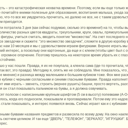
ть – это катастрофическая нехватка времени. Поэтому, если вы еще только 
 почитайте книжки полезные для образования, воспитания малыша, ухода за 
но, что-то все же умудритесь прочитать, но далеко не все, не с таким удовольс
ом пригодится.
и потратила 3 дня (как сейчас подумаю, сколько это времени!) на то, чтобы в
оличество разных цветов квадраты, треугольники, круги, овалы, прямоугольни
 фигуры, учиться считать, вводить понятие “множества”. На счет последнего н
е звездочки и скажите: “это множество звездочек”, сложите в другую коробку 
с нам 10 месяцев и мы с удовольствием играем фигурками. Вернее играть мы
ий интерес, а поскольку они картонные, да еще и с клеем (чтобы цвет был с 
го огромное огорчение. Поэтому пришлось на некоторое время убрать их с глаз
астойчиво.
шо у нас пошли. Правда, я их не покупала, а клеила сама (где-то прочитала, 
 так вот, это правда). Методику я, опять же не соблюдала. Мне показалось, ч
ое мнение) и разница между маленьким и большим кубиком тоже. Фон мне рас
кубики с черными согласными и синими гласными буквами. Правда наполнит
ит ими играть – звенеть, строить (вернее рушить) башни, просто вертеть, раз
 он стал показывать пальчиком на буквы, а я должна озвучивать.
исят полоски с написанными крупным шрифтом (5 см в высоту) попевками (А-
сь, когда его подносили, показывали и проговаривали. Потом ему это надое
стали показывать, и интерес появился вновь. Сейчас играет как и с кубиками
пными буквами названия предметов и развесила по всему дому. На окно накл
сь скотчем целиком. И так еще “ДВЕРЬ”, ”ТЕЛЕФОН”, ”ЗЕРКАЛО”, ”ИГРУШКИ”. Бо
ерес.