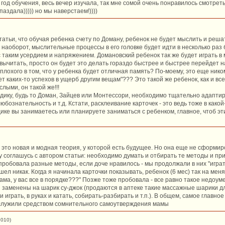
 год обучения, весь вечер изучала, так мне сомой очень понравилось смотрет
паздала))))) но мы наверстаем!))))
татьи, что обучая ребенка счету по Доману, ребенок не будет мыслить и реша
 наоборот, мыслительные процессы в его головке будет идти в несколько раз б
с таким усердием и напряжением. Домановский ребенок так же будет играть в м
 вычитать, просто он будет это делать гораздо быстрее и быстрее перейдет 
плохого в том, что у ребенка будет отличная память? По-моему, это еще нико
т каких-то успехов в ущерб другим вещам"??? Это такой же ребенок, как и все,
лыми, он такой же!!!
одику, будь то Доман, Зайцев или Монтессори, необходимо тщательно адаптир
юбознательность и т.д. Кстати, расклеивание карточек - это ведь тоже в какой
дике вы занимаетесь или планируете заниматься с ребенком, главное, чтоб эт
 это новая и модная теория, у которой есть будущее. Но она еще не сформир
 соглашусь с автором статьи: необходимо думать и отбирать те методы и пр
пробовала разные методы, если доче нравилось - мы продолжали в них "играть
ел никак. Когда я начинала карточки показывать, ребенок (6 мес) так на меня
ама, у вас все в порядке???" Позже тоже пробовала - все равно такое недоуме
 заменены на шарик су-джок (продаются в аптеке такие массажные шарики дл
и играть, в руках и катать, собирать-разбирать и т.п.). В общем, самое главно
 служили средством сомнительного самоутверждения мамы
2010)