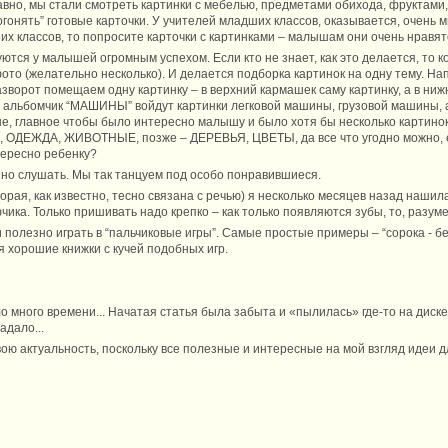
авно, мы стали смотреть картинки с мебелью, предметами обихода, фруктами,
гонять” готовые карточки. У учителей младших классов, оказывается, очень м
их классов, то попросите карточки с картинками – малышам они очень нравят
ются у малышей огромным успехом. Если кто не знает, как это делается, то 
ото (желательно несколько). И делается подборка картинок на одну тему. На
азворот помещаем одну картинку – в верхний кармашек саму картинку, а в ниж
 в альбомчик “МАШИНЫ” войдут картинки легковой машины, грузовой машины, 
е, главное чтобы было интересно малышу и было хотя бы несколько картино
Ь, ОДЕЖДА, ЖИВОТНЫЕ, позже – ДЕРЕВЬЯ, ЦВЕТЫ, да все что угодно можно, е
тересно ребенку?
зно слушать. Мы так танцуем под особо понравившиеся.
орая, как известно, тесно связана с речью) я несколько месяцев назад нашил
ика. Только пришивать надо крепко – как только появляются зубы, то, разумее
полезно играть в “пальчиковые игры”. Самые простые примеры – “сорока - бе
 хорошие книжки с кучей подобных игр.
кло много времени... Начатая статья была забыта и «пылилась» где-то на диске
адало...
ою актуальность, поскольку все полезные и интересные на мой взгляд идеи 