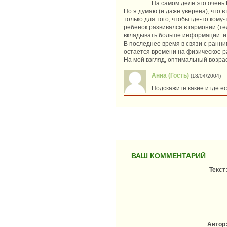
На самом деле это очень
Но я думаю (и даже уверена), что в
только для того, чтобы где-то кому-
ребенок развивался в гармонии (те
вкладывать больше информации. и 
В последнее время в связи с ранн
остается времени на физическое р
На мой взгляд, оптимальный возрас
Анна (Гость)
(18/04/2004)
Подскажите какие и где е
ВАШ КОММЕНТАРИЙ
Текст
Автор