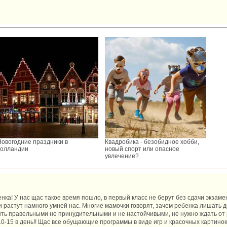
Новогодние праздники в
Квадробика - безобидное хобби,
Голландии
новый спорт или опасное
увлечение?
енка! У нас щас такое время пошло, в первый класс не берут без сдачи экзамен
растут намного умней нас. Многие мамочки говорят, зачем ребенка лишать детства
ть правельными не принудительными и не настойчивыми, не нужно ждать от р
0-15 в день!! Щас все обущающие программы в виде игр и красочных картинок