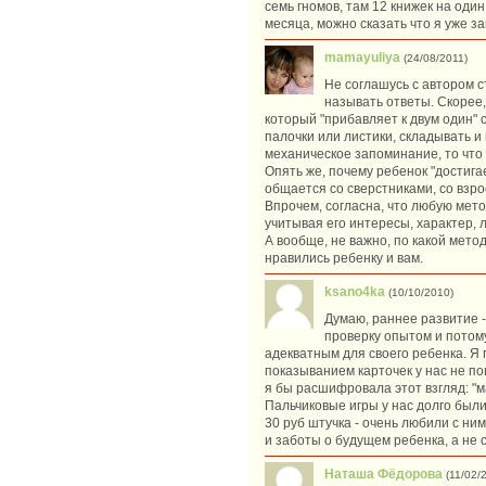
семь гномов, там 12 книжек на один
месяца, можно сказать что я уже за
mamayuliya
(24/08/2011)
Не соглашусь с автором с
называть ответы. Скорее,
который "прибавляет к двум один" 
палочки или листики, складывать и
механическое запоминание, то что 
Опять же, почему ребенок "достигае
общается со сверстниками, со взрос
Впрочем, согласна, что любую мет
учитывая его интересы, характер, л
А вообще, не важно, по какой мето
нравились ребенку и вам.
ksano4ka
(10/10/2010)
Думаю, раннее развитие -
проверку опытом и потому
адекватным для своего ребенка. Я 
показыванием карточек у нас не пош
я бы расшифровала этот взгляд: "м
Пальчиковые игры у нас долго были
30 руб штучка - очень любили с ним
и заботы о будущем ребенка, а не
Наташа Фёдорова
(11/02/