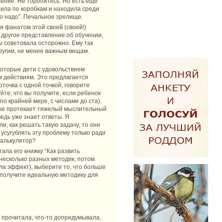
ение. Не торопитесь. Но есть еще
азила по коробкам и находила среди
что надо”. Печальное зрелище.
ся фанатом этой своей (своей!)
 другое представление об обучении,
бы советовала осторожно. Ему так
 другим, не менее важным вещам.
екоторые дети с удовольствием
м действиям. Это предлагается
арточка с одной точкой, говорите
руйте, что вы получите, если ребенок
о крайней мере, с числами до ста).
овке протекает тяжелый мыслительный
ведь уже знает ответы. Я
и, как решать такую задачу, то они
 усугублять эту проблему только ради
калькулятор?
ала его книжку “Как развить
несколько разных методик, потом
ла эффект), выберите то, что больше
ы получите идеальную методику для
о прочитала, что-то допридумывала,