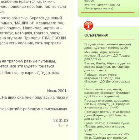
форум)
 особенно нравятся картинки с
Кто что читает? Том 23
ного подобных пособий. Так что если
(Культурная жизнь)
ся.
коротко объясню. Берется дешевый
пример, “МАШИНЫ”. Кладем его так,
ний подпись. Например, картинка –
автобус, мотоцикл, трактор, поезд…
Объявления
к на эту тему. Примеры: ЕДА, ОВОЩИ
сли есть желание, хоть портреты
Продам качественный детский
диван (Детская мебель (ДО))
Миньоны, игры, мягкие
игрушки (Барнаул. ДО Товары
для детей)
а на тряпочку разные пуговицы,
Бьюти, Лакби, Айрин и другие
тся, все это будет и грызться.
фирмы (Барнаул. ДО Одежда
для взрослых)
лобока кашку варила”, “идет коза
Рубашки, худи, куртки,
ветровки от 122 до 164
(Барнаул. ДО Детская одежда
)
Настольные игры, книги,
Июнь 2001г.
раскраски (Барнаул. Букинист
- ДО Книги и журналы)
. На днях она мне попалась на глаза и
Рассада виктории, домашние
цветы (Барнаул ДО. Продажа
животных и растений)
для занятий с ребенком я выкладываю
Растущая парта и стул фирма
Дэми (Барнаул. ДО Товары
для детей)
23.01.03
Сумки, клатчи. Пляжная сумка.
Тан Я
(Товары для дома и семьи.
(ДО))
Женское. Есть эксклюзив. 42-
50 р. (Одежда для взрослых