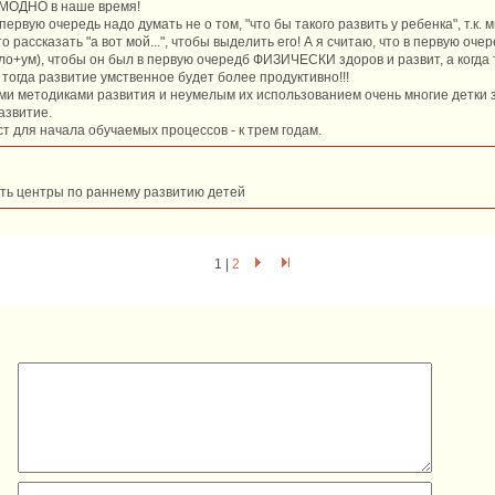
 МОДНО в наше время!
 первую очередь надо думать не о том, "что бы такого развить у ребенка", т.к.
то рассказать "а вот мой...", чтобы выделить его! А я считаю, что в первую оч
ло+ум), чтобы он был в первую очередб ФИЗИЧЕСКИ здоров и развит, а когда 
тогда развитие умственное будет более продуктивно!!!
ими методиками развития и неумелым их использованием очень многие детки 
азвитие.
т для начала обучаемых процессов - к трем годам.
сть центры по раннему развитию детей
1 |
2
:
: