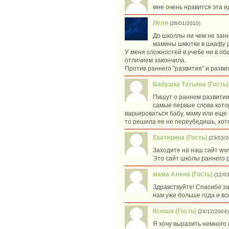
мне очень нравится эта и
Лёля
(26/01/2010)
До школлы ни чем не зани
мамины шмотки в шкафу раз
У меня сложностей в учебе ни в об
отличием закончила.
Против раннего "развития" и развит
Бабушка Татьяна (Гость)
Пишут о раннем развитии, 
самые первые слова котор
варьироваться бабу, маму или еще 
то решила ее не переубедишь, хотя
Eкатерина (Гость)
(23/03/2
Заходите на наш сайт www
Это сайт школы раннего 
мама Алена (Гость)
(12/0
Здравствуйте! Спасибо за
нам уже больше года и в
Ксюша (Гость)
(24/12/2004)
Я хочу выразить немного 