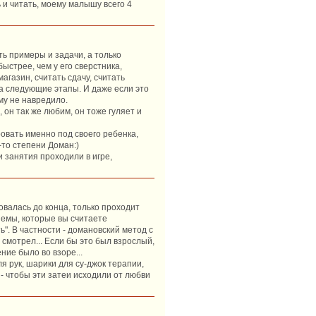
ь и читать, моему малышу всего 4
ть примеры и задачи, а только
ыстрее, чем у его сверстника,
агазин, считать сдачу, считать
на следующие этапы. И даже если это
му не навредило.
 он так же любим, он тоже гуляет и
овать именно под своего ребенка,
-то степени Доман:)
и занятия проходили в игре,
овалась до конца, только проходит
иемы, которые вы считаете
". В частности - домановский метод с
 смотрел... Если бы это был взрослый,
ние было во взоре...
я рук, шарики для су-джок терапии,
е - чтобы эти затеи исходили от любви