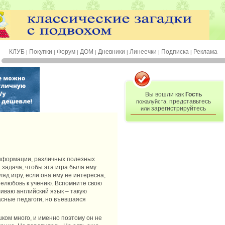
КЛУБ
Покупки
Форум
ДОМ
Дневники
Линеечки
Подписка
Реклама
|
|
|
|
|
|
|
Вы вошли как
Гость
представьтесь
пожалуйста,
зарегистрируйтесь
или
 информации, различных полезных
 задача, чтобы эта игра была ему
яд игру, если она ему не интересна,
 нелюбовь к учению. Вспомните свою
ливаю английский язык – такую
расные педагоги, но въевшаяся
шком много, и именно поэтому он не