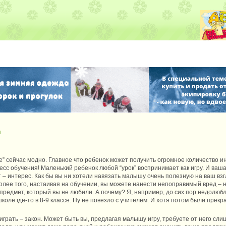
я
тие” сейчас модно. Главное что ребенок может получить огромное количество
сс обучения! Маленький ребенок любой “урок” воспринимает как игру. И ваша
т – интерес. Как бы вы ни хотели навязать малышу очень полезную на ваш взгл
. Более того, настаивая на обучении, вы можете нанести непоправимый вред –
предмет, который вы не любили. А почему? Я, например, до сих пор недолюб
коле где-то в 8-9 классе. Ну не повезло с учителем. И хотя потом были прек
грать – закон. Может быть вы, предлагая малышу игру, требуете от него сли