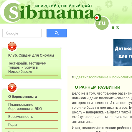
1
Клуб. Скидки для Сибмам
Тест-драйв. Тестируем
товары и услуги в
Новосибирске
/
О детях
/
Воспитание и психологи
О РАННЕМ РАЗВИТИИ
2
Дело не в том, что “раннее разви
О беременности
навыков и даже полюбить сам проце
интересна и полезна. И главное ту
Планирование
то он не будет в нее играть и все
беременности. ЭКО
школу – наверняка найдется такой 
Беременность
стойкую неприязнь мне привили в ш
антипатия…
Роды
Итак, желание/нежелание ребенка и