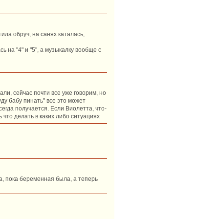
ила обруч, на санях каталась,
 на "4" и "5", а музыкалку вообще с
али, сейчас почти все уже говорим, но
уду бабу пинать" все это может
егда получается. Если Виолетта, что-
 что делать в каких либо ситуациях
а, пока беременная была, а теперь