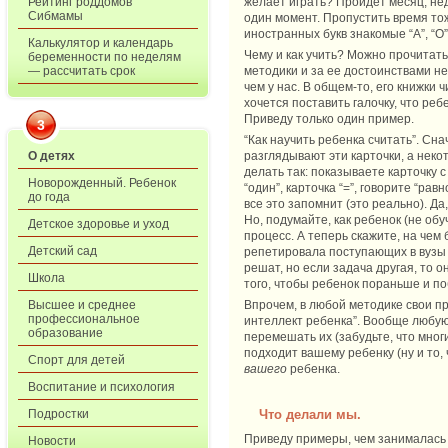
Рейтинг роддомов
желает играть? Пройдет месяц, не
Сибмамы
один момент. Пропустить время тож
иностранных букв знакомые “А”, “О”
Калькулятор и календарь
Чему и как учить? Можно прочитать 
беременности по неделям
— рассчитать срок
методики и за ее достоинствами не
чем у нас. В общем-то, его книжки
хочется поставить галочку, что реб
Приведу только один пример.
3
“Как научить ребенка считать”. Сн
О детях
разглядывают эти карточки, а нек
делать так: показываете карточку с 
Новорожденный. Ребенок
“один”, карточка “=”, говорите “рав
до года
все это запомнит (это реально). Д
Но, подумайте, как ребенок (не об
Детское здоровье и уход
процесс. А теперь скажите, на чем
Детский сад
репетировала поступающих в вузы п
решат, но если задача другая, то о
Школа
того, чтобы ребенок пораньше и п
Высшее и среднее
Впрочем, в любой методике свои пр
профессиональное
интеллект ребенка”. Вообще любую
образование
перемешать их (забудьте, что мно
подходит вашему ребенку (ну и то,
Спорт для детей
вашего
ребенка.
Воспитание и психология
Что делали мы.
Подростки
Приведу примеры, чем занималась с
Новости