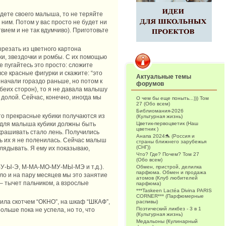
ждете своего малыша, то не теряйте
ним. Потом у вас просто не будет ни
твием и не так вдумчиво). Приготовьте
ырезать из цветного картона
ки, звездочки и ромбы. С их помощью
е пугайтесь это просто: сложите
все красные фигурки и скажите: “это
Актуальные темы
 начали гораздо раньше, но потом к
форумов
обеих сторон), то я не давала малышу
 долой. Сейчас, конечно, иногда мы
О чем бы еще поныть...))) Том
27 (Обо всем)
Библиомания-2026
что прекрасные кубики получаются из
(Культурная жизнь)
Цветик-первоцветик (Наш
то для малыша кубики должны быть
цветник )
крашивать стало лень. Получились
Анапа 2024🐬 (Россия и
ь их я не поленилась. Сейчас малыш
страны ближнего зарубежья
(СНГ))
глядывать. Я ему их показываю,
Что? Где? Почем? Том 27
(Обо всем)
О-У-Ы-Э, М-МА-МО-МУ-МЫ-МЭ и т.д.).
Обмен, пристрой, делилка
парфюма. Обмен и продажа
ло и на пару месяцев мы это занятие
атомов (Клуб любителей
 – тычет пальчиком, а взрослые
парфюма)
***Taskeen Lactéa Divina PARIS
CORNER*** (Парфюмерные
еила скотчем “ОКНО”, на шкаф “ШКАФ”,
распивы)
Поэтический ликбез - 3 в 1
льше пока не успела, но то, что
(Культурная жизнь)
Медальоны (Кулинарный