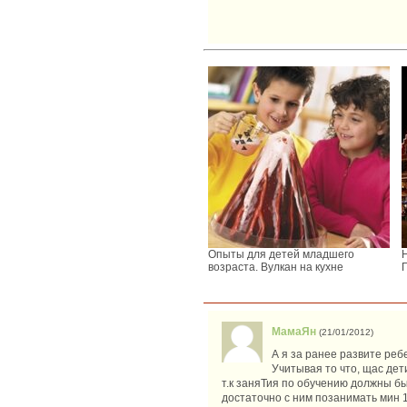
Опыты для детей младшего
возраста. Вулкан на кухне
МамаЯн
(21/01/2012)
А я за ранее развите реб
Учитывая то что, щас дети 
т.к заняТия по обучению должны бы
достаточно с ним позанимать мин 1