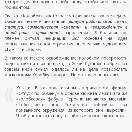
которое делает круг по небосводу, чтобы исчезнуть за
горизонтом.
Сказка «Колобок» часто рассматривается как метафора
«земного пути» и инициации (
ритуал радикальной смены
статуса, символическая «смерть» и «возрождение» в
новой роли – прим. авт
.), взросления. В большинстве
племен ритуал инициации был основан на идее
проглатывания героя огромным зверем или чудовищем:
«Гам! — и съела».
В таком контексте освобождение Колобком поверхности
подоконника и пьяная выходка Жени Лукашина обретают
совсем иной смысл. Удалось ли на деле повзрослеть
московскому Колобку – вопрос. Но он точно попытался.
Кстати: В очаровательном американском фильме
«Отпуск по обмену» в основе сюжета лежит эта же
«колобковая» фабула. Героини меняются местами,
чтобы хоть под Рождество избавиться от
привычного окружения, из которого они «выросли».
Чтобы встретить новую любовь и новые сложности.