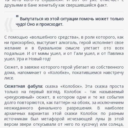
друзьями в бане женитьбу как свершившийся факт.
"
Выпутаться из этой ситуации помочь может только
чудо! Оно и происходит.
С помощью «волшебного средства», в роли которого, как
ни прискорбно, выступает алкоголь, герой исполняет свое
желание и в буквальном смысле улетает ото всех
подальше. И от мамы ушел, и от Гали ушел, и от Павлика
ушел. Ура и Новый год!
Сюжет, в завязке которого герой убегает из собственного
дома, напоминает о «Колобке», покатившемся навстречу
лисе.
Сюжетная фабула:
сказка «Колобок». Эта сказка проста
только на первый взгляд. Колобок – так называемый
«рекурсивный» сюжет, в котором одни и те же события
долго повторяются, как паттерн на обоях, за исключением
неожиданного финального разрешения. В наиболее
архаичных вариантах этой сказки Колобок по разным
источникам был метафорой исчезающей луны (в этой
версии звери откусывали от него по кусочку) или солнца,