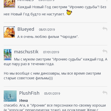
Каждый Новый Год смотрим "Иронию судьбы"! Без
нее Новый Год будто не наступает.
Blueyed
08/01/2019
А я очень люблю фильм "Чародеи".
maschustik
07/01/2019
Мы с мужем смотрим "Иронию судьбы" каждый год. А
еще пару раз в течении года.
Но мы вообще с ним динозавры, мы все время смотрим
старые советские фильмы)))
PlushFish
05/01/2019
Инна
спасибо. Ага, в "Иронии" все персонажи по-своему хороши
(и "хороши" периодически тоже). на осуждение Жени с