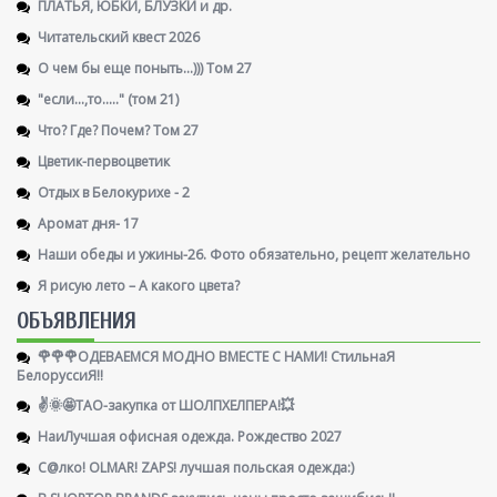
ПЛАТЬЯ, ЮБКИ, БЛУЗКИ и др.
Читательский квест 2026
О чем бы еще поныть...))) Том 27
"если...,то....." (том 21)
Что? Где? Почем? Том 27
Цветик-первоцветик
Отдых в Белокурихе - 2
Аромат дня- 17
Наши обеды и ужины-26. Фото обязательно, рецепт желательно
Я рисую лето – А какого цвета?
ОБЪЯВЛЕНИЯ
🌹🌹🌹ОДЕВАЕМСЯ МОДНО ВМЕСТЕ С НАМИ! СтильнаЯ
БелоруссиЯ‼
✌️🌞🤩ТАО-закупка от ШОЛПХЕЛПЕРА!💥
НаиЛучшая офисная одежда. Рождество 2027
С@лко! OLMAR! ZAPS! лучшая польская одежда:)