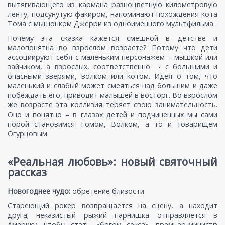
вытягивающего из кармана разноцветную километровую
ленту, подсунутую факиром, напоминают похождения кота
Тома с мышонком Джерри из одноименного мультфильма.
Почему эта сказка кажется смешной в детстве и
малопонятна во взрослом возрасте? Потому что дети
ассоциируют себя с маленьким персонажем – мышкой или
зайчиком, а взрослых, соответственно - с большими и
опасными зверями, волком или котом. Идея о том, что
маленький и слабый может смеяться над большим и даже
побеждать его, приводит малышей в восторг. Во взрослом
же возрасте эта коллизия теряет свою занимательность.
Оно и понятно – в глазах детей и подчиненных мы сами
порой становимся Томом, Волком, а то и товарищем
Огурцовым.
«Реальная любовь»: новый святочный
рассказ
Новогоднее чудо:
обретение близости
Стареющий рокер возвращается на сцену, а находит
друга; неказистый рыжий парнишка отправляется в
Америку, чтобы стать «богом секса»; премьер-министр