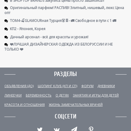
В SHOPTOP BRANDS закупись цены просто зашибись!!
Оригинальный парфюм! РАСПИВ! Элитный, нишевый, люкс Цена
опт
ТОМ4-🍒GLAMOURная Турция👗👖- 🚛 Свободное в пути с 1 🚛
КП2 - Япония, Корея
Дачный арсенал - всё для красоты и урожая!
❤️ЛУЧШАЯ ДИЗАЙНЕРСКАЯ ОДЕЖДА ИЗ БЕЛОРУССИИ И НЕ
ТОЛЬКО ❤️
РАЗДЕЛЫ
ОБЪЯВЛЕНИЯ (ДО)
ШОПИНГ КЛУБ (КП И СП)
ФОРУМ
ДНЕВНИКИ
ЛИНЕЕЧКИ
БЕРЕМЕННОСТЬ
О ДЕТЯХ
ЗАНЯТИЯ И ИГРЫ ДЛЯ ДЕТЕЙ
КРАСОТА И ОТНОШЕНИЯ
ЖИЗНЬ ЗАМЕЧАТЕЛЬНЫХ ВРАЧЕЙ
СОЦСЕТИ