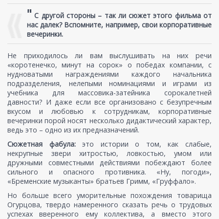
"
С другой стороны – так ли сюжет этого фильма от
нас далек? Вспомните, например, свои корпоративные
вечеринки.
Не приходилось ли вам выслушивать на них речи
«коротенечко, минут на сорок» о победах компании, с
нудноватыми награждениями каждого начальника
подразделения, нелепыми номинациями и играми из
учебника для массовика-затейника сорокалетней
давности? И даже если все организовано с безупречным
вкусом и любовью к сотрудникам, корпоративные
вечеринки порой носят несколько дидактический характер,
ведь это – одно из их предназначений.
Сюжетная фабула:
это истории о том, как слабые,
некрупные звери хитростью, ловкостью, умом или
дружными совместными действиями побеждают более
сильного и опасного противника. «Ну, погоди»,
«Бременские музыканты» братьев Гримм, «Груффало».
Но больше всего уморительные похождения товарища
Огурцова, твердо намеренного сказать речь о трудовых
успехах вверенного ему коллектива, а вместо этого