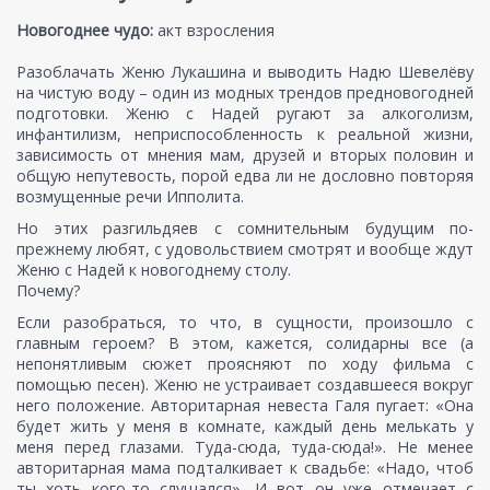
Новогоднее чудо:
акт взросления
Разоблачать Женю Лукашина и выводить Надю Шевелёву
на чистую воду – один из модных трендов предновогодней
подготовки. Женю с Надей ругают за алкоголизм,
инфантилизм, неприспособленность к реальной жизни,
зависимость от мнения мам, друзей и вторых половин и
общую непутевость, порой едва ли не дословно повторяя
возмущенные речи Ипполита.
Но этих разгильдяев с сомнительным будущим по-
прежнему любят, с удовольствием смотрят и вообще ждут
Женю с Надей к новогоднему столу.
Почему?
Если разобраться, то что, в сущности, произошло с
главным героем? В этом, кажется, солидарны все (а
непонятливым сюжет проясняют по ходу фильма с
помощью песен). Женю не устраивает создавшееся вокруг
него положение. Авторитарная невеста Галя пугает: «Она
будет жить у меня в комнате, каждый день мелькать у
меня перед глазами. Туда-сюда, туда-сюда!». Не менее
авторитарная мама подталкивает к свадьбе: «Надо, чтоб
ты хоть кого-то слушался». И вот он уже отмечает с