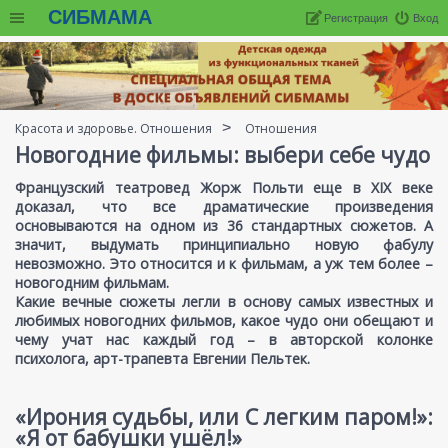
СИБМАМА
Регистрация
Вход
Красота и здоровье. Отношения
Отношения
Новогодние фильмы: выбери себе чудо
Французский театровед Жорж Польти еще в XIX веке
доказал, что все драматические произведения
основываются на одном из 36 стандартных сюжетов. А
значит, выдумать принципиально новую фабулу
невозможно. Это относится и к фильмам, а уж тем более –
новогодним фильмам.
Какие вечные сюжеты легли в основу самых известных и
любимых новогодних фильмов, какое чудо они обещают и
чему учат нас каждый год – в авторской колонке
психолога, арт-трапевта Евгении Пельтек.
«Ирония судьбы, или С легким паром!»:
«Я от бабушки ушёл!»