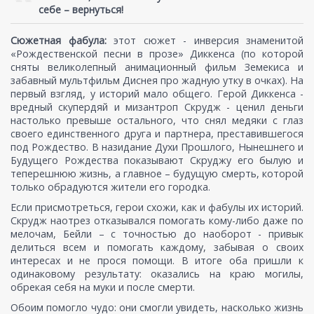
себе – вернуться!
Сюжетная фабула:
этот сюжет - инверсия знаменитой
«Рождественской песни в прозе» Диккенса (по которой
сняты великолепный анимационный фильм Земекиса и
забавный мультфильм Диснея про жадную утку в очках). На
первый взгляд, у историй мало общего. Герой Диккенса -
вредный скупердяй и мизантроп Скрудж - ценил деньги
настолько превыше остального, что снял медяки с глаз
своего единственного друга и партнера, преставившегося
под Рождество. В назидание Духи Прошлого, Нынешнего и
Будущего Рождества показывают Скруджу его былую и
теперешнюю жизнь, а главное – будущую смерть, которой
только обрадуются жители его городка.
Если присмотреться, герои схожи, как и фабулы их историй.
Скрудж наотрез отказывался помогать кому-либо даже по
мелочам, Бейли – с точностью до наоборот - привык
делиться всем и помогать каждому, забывая о своих
интересах и не прося помощи. В итоге оба пришли к
одинаковому результату: оказались на краю могилы,
обрекая себя на муки и после смерти.
Обоим помогло чудо: они смогли увидеть, насколько жизнь