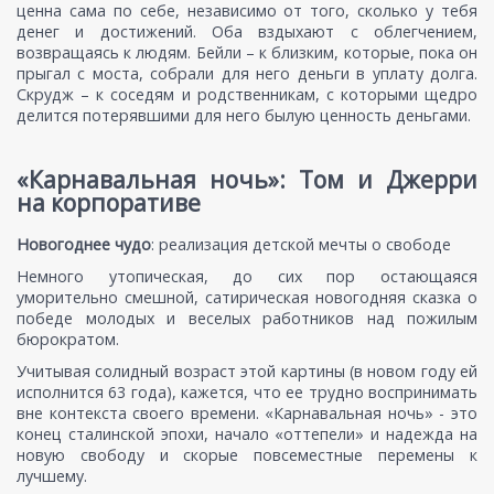
ценна сама по себе, независимо от того, сколько у тебя
денег и достижений. Оба вздыхают с облегчением,
возвращаясь к людям. Бейли – к близким, которые, пока он
прыгал с моста, собрали для него деньги в уплату долга.
Скрудж – к соседям и родственникам, с которыми щедро
делится потерявшими для него былую ценность деньгами.
«
Карнавальная ночь
»
: Том и Джерри
на корпоративе
Новогоднее чудо
: реализация детской мечты о свободе
Немного утопическая, до сих пор остающаяся
уморительно смешной, сатирическая новогодняя сказка о
победе молодых и веселых работников над пожилым
бюрократом.
Учитывая солидный возраст этой картины (в новом году ей
исполнится 63 года), кажется, что ее трудно воспринимать
вне контекста своего времени. «Карнавальная ночь» - это
конец сталинской эпохи, начало «оттепели» и надежда на
новую свободу и скорые повсеместные перемены к
лучшему.