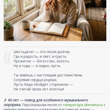
Шестьдесят — это песня долгая,
Где и радость, и свет, и грусть.
Прожитое — богатство, золото,
Ну а годы — и ладно, пусть.
Ты живёшь с настоящим достоинством,
Согревая сердца родных.
Пусть беда обойдёт сторонкою —
Не считай своих лет золотых!
🎵
60 лет — повод для особенного музыкального
сюрприза.
Персональная песня от
генератора sibmama.ru
с
именем именинницы и важными фактами её жизни —