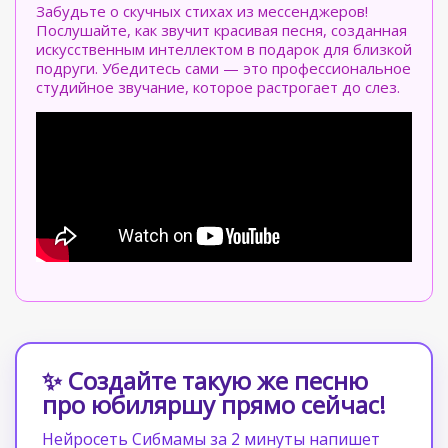
Забудьте о скучных стихах из мессенджеров!
Послушайте, как звучит красивая песня, созданная
искусственным интеллектом в подарок для близкой
подруги. Убедитесь сами — это профессиональное
студийное звучание, которое растрогает до слез.
✨ Создайте такую же песню
про юбиляршу прямо сейчас!
Нейросеть Сибмамы за 2 минуты напишет