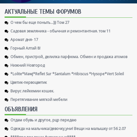
AКТУАЛЬНЫЕ ТЕМЫ ФОРУМОВ
О чем бы еще поныть...))) Том 27
Садовая земляника - обычная и ремонтантная. том 11
Аромат дня- 17
Горный Алтай 8!
Обмен, пристрой, делилка парфюма. Обмен и продажа атомов
Нижний Новгород
*Lolite*Mawj*Reflet Sur *Santalum *Hibiscus *Hysope*Vert Soleil
Цветик-первоцветик
Вирус лейкемии кошек.
Перетягивание мягкой мебели
ОБЪЯВЛЕНИЯ
Отдам обувь и другое, рцр передаю
Одежда на мальчика/девочку,уни! Вещи на малышку от 56 2.07
****продам вещи фирменные****