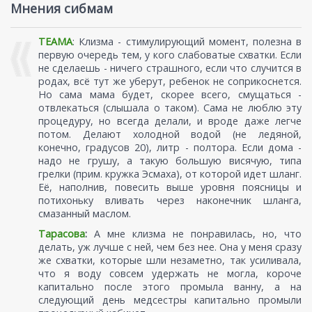
Мнения сибмам
ТЕАМА
: Клизма - стимулирующий момент, полезна в
первую очередь тем, у кого слабоватые схватки. Если
не сделаешь - ничего страшного, если что случится в
родах, всё тут же уберут, ребенок не соприкоснется.
Но сама мама будет, скорее всего, смущаться -
отвлекаться (слышала о таком). Сама не люблю эту
процедуру, но всегда делали, и вроде даже легче
потом. Делают холодной водой (не ледяной,
конечно, градусов 20), литр - полтора. Если дома -
надо не грушу, а такую большую висячую, типа
грелки (прим. кружка Эсмаха), от которой идет шланг.
Её, наполнив, повесить выше уровня поясницы и
потихоньку вливать через наконечник шланга,
смазанный маслом.
Тарасова
:
А мне клизма не понравилась, но, что
делать, уж лучше с ней, чем без нее. Она у меня сразу
же схватки, которые шли незаметно, так усиливала,
что я воду совсем удержать не могла, короче
капитально после этого промыла ванну, а на
следующий день медсестры капитально промыли