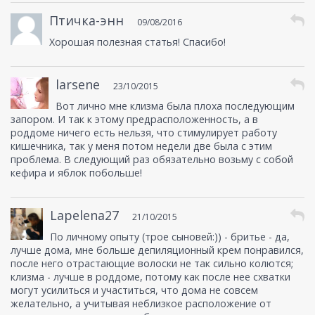
Птичка-энн
09/08/2016
Хорошая полезная статья! Спасибо!
larsene
23/10/2015
Вот лично мне клизма была плоха последующим
запором. И так к этому предрасположенность, а в
роддоме ничего есть нельзя, что стимулирует работу
кишечника, так у меня потом недели две была с этим
проблема. В следующий раз обязательно возьму с собой
кефира и яблок побольше!
Lapelena27
21/10/2015
По личному опыту (трое сыновей:)) - бритье - да,
лучше дома, мне больше депиляционный крем понравился,
после него отрастающие волоски не так сильно колются;
клизма - лучше в роддоме, потому как после нее схватки
могут усилиться и участиться, что дома не совсем
желательно, а учитывая неблизкое расположение от