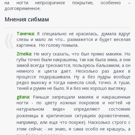
на ногти непрозрачное покрытие, особенно –
долговременное.
Мнения сибмам
Танечка
:
Я специально не красилась, думала вдруг
слезы и мало ли что... размажется и будет веселая
картинка. Но голову помыла.
Zmeika
:
Не могу сказать, что был прямо макияж. Но
губы точно были накрашены, так как была зима, а они
зимой всегда трескаются, пользуюсь бальзамом, а он
немного и цвета дает. Несколько раз даже в
процессе подкрашивала. Ну а без пудры вообще
редко выхожу и тогда нанесла слой, точно. А туши,
теней и румян не было. Я и без них хорошо выгляжу.
gitana
:
Раньше запрещали макияж и накрашенные
ногти - по цвету кожных покровов и ногтей
«
в
натуральном виде
»
определяют состояние
роженицы в критических ситуациях (кровотечение,
например, или еще что похуже). Насколько строго с
этим сейчас - не знаю, я сама особо не крашусь, а