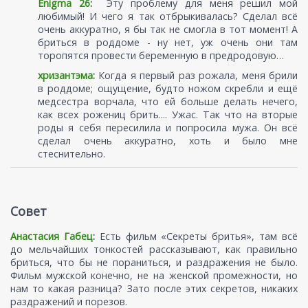
Enigma 26
:
Эту проблему для меня решил мой
любимый! И чего я так отбрыкивалась? Сделал всё
очень аккуратно, я бы так не смогла в тот момент! А
бриться в роддоме - ну нет, уж очень они там
торопятся провести беременную в предродовую…
хризантэма
:
Когда я первый раз рожала, меня брили
в роддоме; ощущение, будто ножом скребли и ещё
медсестра ворчала, что ей больше делать нечего,
как всех рожениц брить.... Ужас. Так что на вторые
роды я себя пересилила и попросила мужа. Он всё
сделал очень аккуратно, хоть и было мне
стеснительно.
Совет
Анастасия Габец
:
Есть фильм «Секреты бритья», там всё
до мельчайших тонкостей рассказывают, как правильно
бриться, что бы не пораниться, и раздражения не было.
Фильм мужской конечно, не на женской промежности, но
нам то какая разница? Зато после этих секретов, никаких
раздражений и порезов.