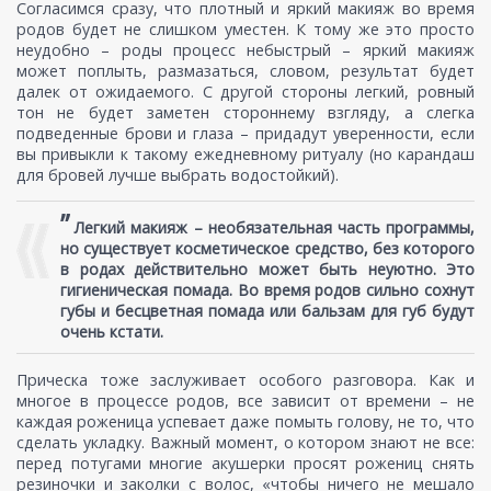
Согласимся сразу, что плотный и яркий макияж во время
родов будет не слишком уместен. К тому же это просто
неудобно – роды процесс небыстрый – яркий макияж
может поплыть, размазаться, словом, результат будет
далек от ожидаемого. С другой стороны легкий, ровный
тон не будет заметен стороннему взгляду, а слегка
подведенные брови и глаза – придадут уверенности, если
вы привыкли к такому ежедневному ритуалу (но карандаш
для бровей лучше выбрать водостойкий).
”
Легкий макияж – необязательная часть программы,
но существует косметическое средство, без которого
в родах действительно может быть неуютно. Это
гигиеническая помада. Во время родов сильно сохнут
губы и бесцветная помада или бальзам для губ будут
очень кстати.
Прическа тоже заслуживает особого разговора. Как и
многое в процессе родов, все зависит от времени – не
каждая роженица успевает даже помыть голову, не то, что
сделать укладку. Важный момент, о котором знают не все:
перед потугами многие акушерки просят рожениц снять
резиночки и заколки с волос, «чтобы ничего не мешало