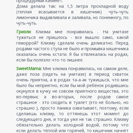
процедурный кабинет.
Дома делала так: на 1,5 литра прохладной воду
(теплая всасывается в кишечник) чуть-чуть
лимончика выдавливала и заливала, но понемногу, по
чуть-чуть.
Гризли
: Клизма мне понравилась . На унитазе
тужиться не пришлось - все вышло само, какой
геморрой? Клизму сделали очень деликатно. Перед
родами частого стула не было и промывка кишечника
оказалась очень кстати. Я бы отвлекалась на родах,
если бы полезло что-то лишнее.
SweetMama
:
Мне клизма понравилась, на самом деле,
даже поза (сидеть на унитазе) в период схваток
очень приятна, а в родах та-а-ак тужишься, что мне
было бы неприятно, если бы мой ребёнок родившись
окунулся в кучку не совсем приятного вещества, это
во-первых; а во-вторых, после родов самое
страшное - это сходить в туалет (это не больно, но
страшно ), просто паника охватывает, поэтому, если
сделаешь клизму, то оттянешь этот момент до
следующего дня, и тогда уже не так страшно. Клизму
обязательно делать холодной водой, потому что
если делать тёплой или горячей, то кишечник начнёт