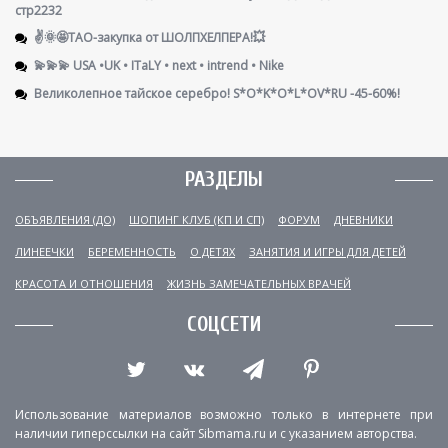
стр2232
✌️🌞🤩ТАО-закупка от ШОЛПХЕЛПЕРА!💥
💫💫💫 USA •UK • ITaLY • next • intrend • Nike
Великолепное тайское серебро! S*O*K*O*L*OV*RU -45-60%!
РАЗДЕЛЫ
ОБЪЯВЛЕНИЯ (ДО)
ШОПИНГ КЛУБ (КП И СП)
ФОРУМ
ДНЕВНИКИ
ЛИНЕЕЧКИ
БЕРЕМЕННОСТЬ
О ДЕТЯХ
ЗАНЯТИЯ И ИГРЫ ДЛЯ ДЕТЕЙ
КРАСОТА И ОТНОШЕНИЯ
ЖИЗНЬ ЗАМЕЧАТЕЛЬНЫХ ВРАЧЕЙ
СОЦСЕТИ
Использование материалов возможно только в интернете при
наличии гиперссылки на сайт Sibmama.ru и с указанием авторства.