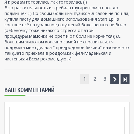
Я к родам готовилась,так готовилась)))
Всю растительность истребила шугарингом от ног до
подмышек ;-) Со своим большим пузиком,в салон не пошла,
купила пасту для домашнего использования Start Epil,в
составе всё натуральное,ощущений болезненных не было
(ребеночку тоже никакого стресса от этой
процедуры.Мамочка не орет и от боли не корчится))).С
большим животом конечно самой не справиться,т.ч.
подружка мне сделала " предродовое бикини"-назовем это
так))Зато приехала в роддом,как фея-гладенькая и
чистенькая.Всем рекомендую ;-)
1
2
3
ВАШ КОММЕНТАРИЙ