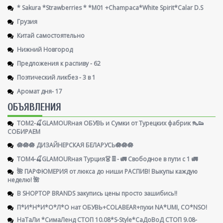
* Sakura *Strawberries * *M01 +Champaca*White Spirit*Calar D.S
Грузия
Китай самостоятельно
Нижний Новгород
Предложения к распиву - 62
Поэтический ликбез - 3 в 1
Аромат дня- 17
ОБЪЯВЛЕНИЯ
ТОМ2-🍒GLAMOURная ОБУВЬ и Сумки от Турецких фабрик 👠👟
СОБИРАЕМ
🪷🪷🪷 ДИЗАЙНЕРСКАЯ БЕЛАРУСЬ🪷🪷🪷
ТОМ4-🍒GLAMOURная Турция👗👖- 🚛 Свободное в пути с 1 🚛
🌺 ПАРФЮМЕРИЯ от люкса до ниши РАСПИВ! Выкупы каждую
неделю! 🌺
В SHOPTOP BRANDS закупись цены просто зашибись!!
П*И*Н*И*О*Л*О нат ОБУВЬ+COLABEAR+пухи NA*UMI, CO*NSO!
НаТаЛи *СимаЛенд СТОП 10.08*S-Style*СаДоВоД СТОП 9.08-