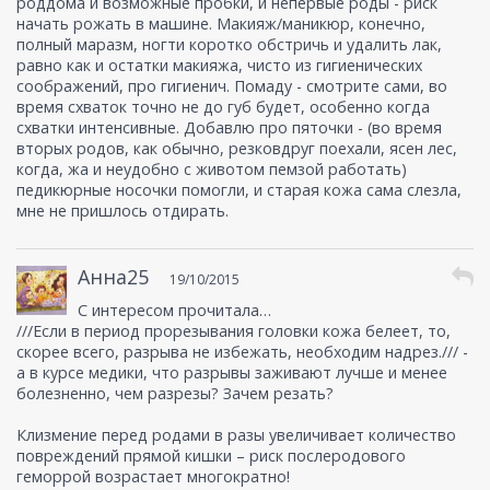
роддома и возможные пробки, и непервые роды - риск
начать рожать в машине. Макияж/маникюр, конечно,
полный маразм, ногти коротко обстричь и удалить лак,
равно как и остатки макияжа, чисто из гигиенических
соображений, про гигиенич. Помаду - смотрите сами, во
время схваток точно не до губ будет, особенно когда
схватки интенсивные. Добавлю про пяточки - (во время
вторых родов, как обычно, резковдруг поехали, ясен лес,
когда, жа и неудобно с животом пемзой работать)
педикюрные носочки помогли, и старая кожа сама слезла,
мне не пришлось отдирать.
Анна25
19/10/2015
С интересом прочитала…
///Если в период прорезывания головки кожа белеет, то,
скорее всего, разрыва не избежать, необходим надрез./// -
а в курсе медики, что разрывы заживают лучше и менее
болезненно, чем разрезы? Зачем резать?
Клизмение перед родами в разы увеличивает количество
повреждений прямой кишки – риск послеродового
геморрой возрастает многократно!