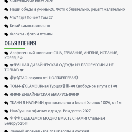
Читательский квест 2026
Наши обеды и ужины-26. Фото обязательно, рецепт желательно
Что? Где? Почем? Том 27
Китай самостоятельно
Флоксы - фото и отзывы
ОБЪЯВЛЕНИЯ
Ааафигенный шоппинг: США, ГЕРМАНИЯ, АНГЛИЯ, ИСПАНИЯ,
КОРЕЯ, РФ
❤️ЛУЧШАЯ ДИЗАЙНЕРСКАЯ ОДЕЖДА ИЗ БЕЛОРУССИИ И НЕ
ТОЛЬКО ❤️
✌️🌞🤩ТАО-закупка от ШОЛПХЕЛПЕРА!💥
ТОМ4-🍒GLAMOURная Турция👗👖- 🚛 Свободное в пути с 1 🚛
🪷🪷🪷 ДИЗАЙНЕРСКАЯ БЕЛАРУСЬ🪷🪷🪷
ТКАНИ В НАЛИЧИИ для постельного белья! Хлопок 100%, от 1м
НаиЛучшая офисная одежда. Рождество 2027
🌹🌹🌹ОДЕВАЕМСЯ МОДНО ВМЕСТЕ С НАМИ! СтильнаЯ
БелоруссиЯ‼
Дачный арсенал - всё для красоты и урожая!