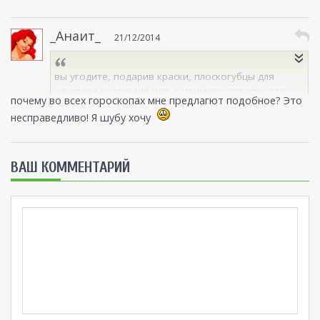
_Анаит_
21/12/2014
вы угодите, подарив краски, плоскогубцы для
ювелирных изделий или, к примеру, горелку для
почему во всех гороскопах мне предлагют подобное? Это
домашней стеклодувной мастерской.
несправедливо! Я шубу хочу
ВАШ КОММЕНТАРИЙ