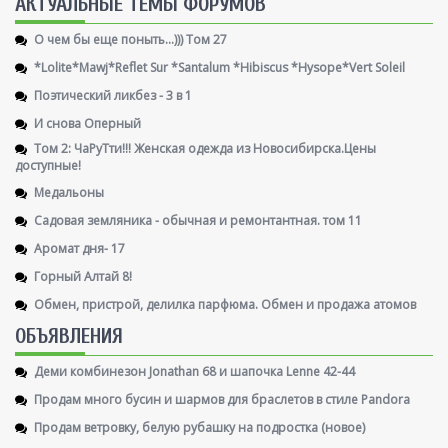
AКТУАЛЬНЫЕ ТЕМЫ ФОРУМОВ
О чем бы еще поныть...))) Том 27
*Lolite*Mawj*Reflet Sur *Santalum *Hibiscus *Hysope*Vert Soleil
Поэтический ликбез - 3 в 1
И снова Оперный
Том 2: ЧаРуТти!!! Женская одежда из Новосибирска.Цены
доступные!
Медальоны
Садовая земляника - обычная и ремонтантная. том 11
Аромат дня- 17
Горный Алтай 8!
Обмен, пристрой, делилка парфюма. Обмен и продажа атомов
ОБЪЯВЛЕНИЯ
Деми комбинезон Jonathan 68 и шапочка Lenne 42-44
Продам много бусин и шармов для браслетов в стиле Pandora
Продам ветровку, белую рубашку на подростка (новое)