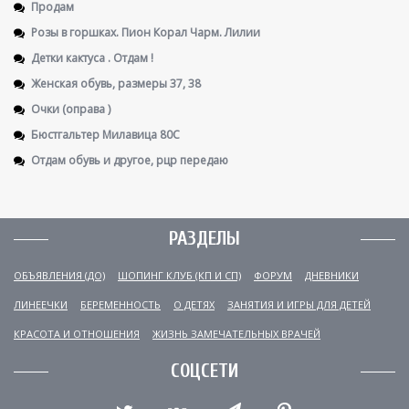
Продам
Розы в горшках. Пион Корал Чарм. Лилии
Детки кактуса . Отдам !
Женская обувь, размеры 37, 38
Очки (оправа )
Бюстгальтер Милавица 80С
Отдам обувь и другое, рцр передаю
РАЗДЕЛЫ
ОБЪЯВЛЕНИЯ (ДО)
ШОПИНГ КЛУБ (КП И СП)
ФОРУМ
ДНЕВНИКИ
ЛИНЕЕЧКИ
БЕРЕМЕННОСТЬ
О ДЕТЯХ
ЗАНЯТИЯ И ИГРЫ ДЛЯ ДЕТЕЙ
КРАСОТА И ОТНОШЕНИЯ
ЖИЗНЬ ЗАМЕЧАТЕЛЬНЫХ ВРАЧЕЙ
СОЦСЕТИ