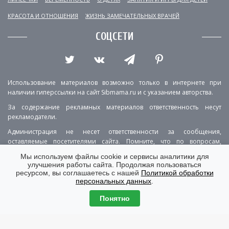
КРАСОТА И ОТНОШЕНИЯ
ЖИЗНЬ ЗАМЕЧАТЕЛЬНЫХ ВРАЧЕЙ
СОЦСЕТИ
Использование материалов возможно только в интернете при
наличии гиперссылки на сайт Sibmama.ru и с указанием авторства.
За содержание рекламных материалов ответственность несут
рекламодатели.
Администрация не несет ответственности за сообщения,
оставляемые посетителями сайта. Помните, что по вопросам,
касающимся здоровья, необходимо консультироваться с врачом.
Мы используем файлы cookie и сервисы аналитики для
улучшения работы сайта. Продолжая пользоваться
РЕКЛАМА
О ПРОЕКТЕ
КОНТАКТЫ
ресурсом, вы соглашаетесь с нашей
Политикой обработки
персональных данных
.
ПОЛИТИКА КОНФИДЕНЦИАЛЬНОСТИ
ВЕРСИЯ ДЛЯ КОМПЬЮТЕРА
Понятно
© Copyright 2001-2026 Sibmama.ru