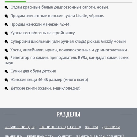
Отдам красивые белые демисезонные сапоги, новые.
Продам элегантные женские туфли Lisette, чёрные.
Продам женский манекен 42-44
Куртка весна/осень на стройняшку
Суперский школьный (или ручная кладь) рюкзак Grizzly Новый
Хосты, лилейники, ирисы, почвопокровные и др.многолетники .
Репетитор по химии, преподаватель ВУЗа, кандидат химических
наук
Сумки для обуви детские
Женские вещи 46-48 размер (много всего)
Детские книги (сказки, энциклопедии)
РАЗДЕЛЫ
ОБЪЯВЛЕНИЯ (ДО)
ШОПИНГ КЛУБ (КП И СП)
ФОРУМ
ДНЕВНИКИ
ЛИНЕЕЧКИ
БЕРЕМЕННОСТЬ
О ДЕТЯХ
ЗАНЯТИЯ И ИГРЫ ДЛЯ ДЕТЕЙ