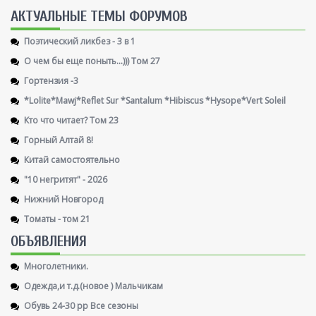
AКТУАЛЬНЫЕ ТЕМЫ ФОРУМОВ
Поэтический ликбез - 3 в 1
О чем бы еще поныть...))) Том 27
Гортензия -3
*Lolite*Mawj*Reflet Sur *Santalum *Hibiscus *Hysope*Vert Soleil
Кто что читает? Том 23
Горный Алтай 8!
Китай самостоятельно
"10 негритят" - 2026
Нижний Новгород
Томаты - том 21
ОБЪЯВЛЕНИЯ
Многолетники.
Одежда,и т.д.(новое ) Мальчикам
Обувь 24-30 рр Все сезоны