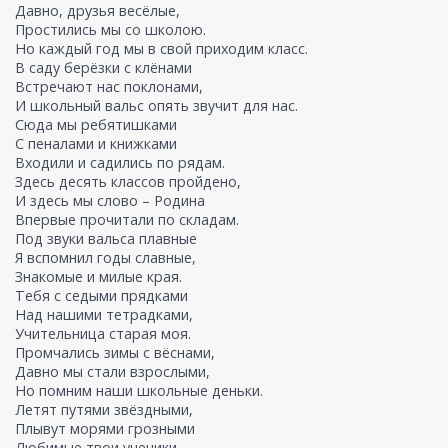
Давно, друзья весёлые,
Простились мы со школою.
Но каждый год мы в свой приходим класс.
В саду берёзки с клёнами
Встречают нас поклонами,
И школьный вальс опять звучит для нас.
Сюда мы ребятишками
С пеналами и книжками
Входили и садились по рядам.
Здесь десять классов пройдено,
И здесь мы слово – Родина
Впервые прочитали по складам.
Под звуки вальса плавные
Я вспомнил годы славные,
Знакомые и милые края.
Тебя с седыми прядками
Над нашими тетрадками,
Учительница старая моя.
Промчались зимы с вёснами,
Давно мы стали взрослыми,
Но помним наши школьные деньки.
Летят путями звёздными,
Плывут морями грозными
Любимые твои ученики.