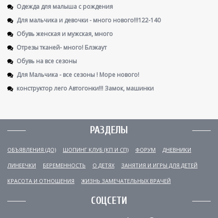
Одежда для малыша с рождения
Для мальчика и девочки - много нового!!!122-140
Обувь женская и мужская, много
Отрезы тканей- много! Блэкаут
Обувь на все сезоны
Для Мальчика - все сезоны ! Море нового!
конструктор лего Автогонки!!! Замок, машинки
РАЗДЕЛЫ
ОБЪЯВЛЕНИЯ (ДО)
ШОПИНГ КЛУБ (КП И СП)
ФОРУМ
ДНЕВНИКИ
ЛИНЕЕЧКИ
БЕРЕМЕННОСТЬ
О ДЕТЯХ
ЗАНЯТИЯ И ИГРЫ ДЛЯ ДЕТЕЙ
КРАСОТА И ОТНОШЕНИЯ
ЖИЗНЬ ЗАМЕЧАТЕЛЬНЫХ ВРАЧЕЙ
СОЦСЕТИ