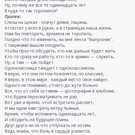
Ну, почему же все те одиннадцать лет
Я куда-то так торопился?
Припев:
Слезы на щеках - плачут девки, пацаны,
Аттестат у всех в руках, а в страницах наша жизнь.
Нам бы повторить, времена не торопить,
Поздно что-то изменить, на мне лента "Выпускник".
С пацанами вышли покурить,
Чтобы просто обсудить, кто как дальше будет жить.
Кто-то сразу на работу, кто-то в армию — служить,
Ну, а там — как пойдет.
Одноклассница танцует с одноклассником,
Я верю, что они потом поженятся, по классике,
Я верю, в этом мире - каждый место свое найдет.
Одного не понимаю, отчего до жути больно.
Все, что от себя оставим — фотографии в альбоме,
Что будем пересматривать не раз.
Вот уже и время, чтоб встретить рассвет,
И мы идем навстречу ветру пьяные.
Время, чтобы вспомнить одиннадцать лет,
И обсудить на будущее планы.
Друг друга ни за что отпускать не хотим,
Ведь знаем, что боль в сердце усилится,