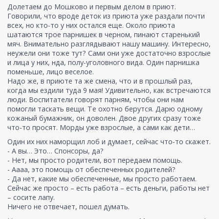
Долетаем до Мошково и первым делом в приют.
Говорили, что вроде деток из приюта уже раздали почти
всех, но кто-то у них остался еще. Около приюта
шатаются трое парнишек в черном, пинают старенький
мяч. Внимательно разглядывают нашу машину. Интересно,
неужели они тоже тут? Сами они уже достаточно взрослые
и лица у них, нда, полу-уголовного вида. Один парнишка
поменьше, лицо веселое.
Надо же, в приюте та же смена, что и в прошлый раз,
когда мы ездили туда 9 мая! Удивительно, как встречаются
люди. Воспитатели говорят парням, чтобы они нам
помогли таскать вещи. Те охотно берутся. Дарю одному
кожаный бумажник, он доволен. Двое других сразу тоже
что-то просят. Морды уже взрослые, а сами как дети…
Один их них наморщил лоб и думает, сейчас что-то скажет.
- А вы… Это… Спонсоры, да?
- Нет, мы просто родители, вот передаем помощь.
- Аааа, это помощь от обеспеченных родителей?
- Да нет, какие мы обеспеченные, мы просто работаем.
Сейчас же просто – есть работа – есть деньги, работы нет
– сосите лапу.
Ничего не отвечает, пошел думать.