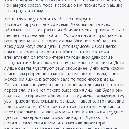
но нам уже совсем пора! Разрешаю им посидеть в машине
– они рады и этому.
Дети никак не угомонятся, бегают вокруг нас,
фотографируются все со всеми. Девочки опять всех
обнимают. На этот раз Оля обнимает меня, прижимается и
шепчет, что она нас любит… Фото на память, прощаемся,
разворачиваемся в сторону дома. Уже восьмой час, нас
всех дома ждут свои дети. Пустой Одиссей бежит легко,
нам всем хорошо и приятно. Как все-таки непохожи
впечатления от этого интерната годичной давности и
сегодняшние! Микроклимат внутри сильно изменился. Дети
лучше одеты, чувствуют себя свободнее, у них есть кружки
всякие, им разрешают смотреть телевизор самим, а не в
железном ящике в актовом зале по паре часов в день.
Сильно заметно улучшение отношения к детям со стороны
персонала. У них нет такого выражения лиц, как будто они
возятся с отбросами общества – эту дикую формулировку,
увы, приходилось слышать раньше. Наверно, это наследие
советских времен? Спокойные такие тетеньки. А детишки
всех взрослых называют «мама». Слова «папа» им труднее
дается – наверное, мало мужчин видят. Думаю, что
причина изменения в том, что сменили директора
интерната. Но это не важно, очень приятно, что теперь