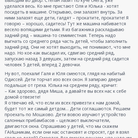
Выходим во двор. Степан лазит по куче снега, уже
уделался весь. Ко мне пристают Оля и Юлька - хотят
посидеть в машине. Открываю, они залазят внутрь. За
ними залазят еще дети, галдят – прокатите, прокатите! Я
говорю – хорошо, садитесь! Тут же машина набивается
весело вопящими детьми. Я из багажника раскладываю
задний ряд – машина-то семиместная. Теперь надо
выгнать со среднего ряда часть детей, чтобы заполнить
задний ряд. Они не хотят выходить, не понимают, что мне
надо. Но кое-как высадил их, сдвигаю средний ряд,
запускаю назад 3 девушек, затем на средний ряд садится
человек 5 детей, вперед 2 девочки.
Ну вот, поехали! Галя и Юля смеются, глядя на набитый
Одиссей. Дети торчат изо всех окон. Я запираю двери
подальше от греха. Юлька на среднем ряду, кричит:
– Как здорово, дядя Миша, а давайте вы всех нас к себе
домой отвезете!
Я отвечаю ей, что если их всех привезти к нам домой,
будет тот же самый детдом… Дети соглашаются. Решаем
проехать по Мошково. Дети вовсю изучают устройство
салонных прибамбасов – щелкают выключатели,
двигаются окна. Спрашиваю у детей, что мы скажем
ГАИшникам, если они нас остановят и спросят, где я взял
столько детей? Смеются. Все вместе решаем, что надо им