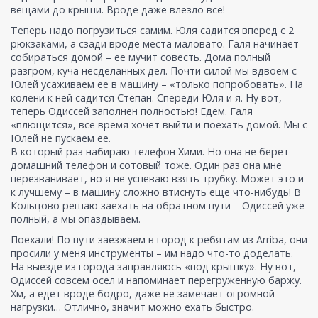
вещами до крыши. Вроде даже влезло все!
Теперь надо погрузиться самим. Юля садится вперед с 2
рюкзаками, а сзади вроде места маловато. Галя начинает
собираться домой – ее мучит совесть. Дома полный
разгром, куча несделанных дел. Почти силой мы вдвоем с
Юлей усаживаем ее в машину – «только попробовать». На
колени к ней садится Степан. Спереди Юля и я. Ну вот,
теперь Одиссей заполнен полностью! Едем. Галя
«плющится», все время хочет выйти и поехать домой. Мы с
Юлей не пускаем ее.
В который раз набираю телефон Хими. Но она не берет
домашний телефон и сотовый тоже. Один раз она мне
перезванивает, но я не успеваю взять трубку. Может это и
к лучшему – в машину сложно втиснуть еще что-нибудь! В
Кольцово решаю заехать на обратном пути – Одиссей уже
полный, а мы опаздываем.
Поехали! По пути заезжаем в город к ребятам из Arriba, они
просили у меня инструменты – им надо что-то доделать.
На выезде из города заправляюсь «под крышку». Ну вот,
Одиссей совсем осел и напоминает перегруженную баржу.
Хм, а едет вроде бодро, даже не замечает огромной
нагрузки… Отлично, значит можно ехать быстро.