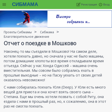
СИБМАМА
Регистрация
Вход
Проекты Сибмамы
Сибмама
Благотворительное движение
Отчет о поездке в Мошково
Наконец-то мы съездили в Мошково! На самом деле,
хотели поехать давно, но сначала у нас не было машины,
потом домашние хлопоты все время откладывали время
отъезда. Сейчас у нас Хонда Одиссей – машина очень
вместительная. Мы совсем было собрались ехать в
прошлые выходные – но на Пасху уехать от своих детей
оказалось невозможно!
С нами собиралась поехать Юля (Deep). У Юли есть много
вещей для приюта и она хочет взять своего сына –
Степана. Еще мы очень хотели позвать с собой Риту, она
ездила с нами в прошлый раз, но, к сожалению, она в этот
раз не смогла поехать.