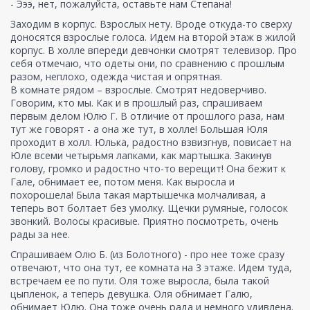
- Эээ, нет, пожалуйста, оставьте нам Степана!
Заходим в корпус. Взрослых нету. Вроде откуда-то сверху
доносятся взрослые голоса. Идем на второй этаж в жилой
корпус. В холле впереди девчонки смотрят телевизор. Про
себя отмечаю, что одеты они, по сравнению с прошлым
разом, неплохо, одежда чистая и опрятная.
В комнате рядом – взрослые. Смотрят недоверчиво.
Говорим, кто мы. Как и в прошлый раз, спрашиваем
первым делом Юлю Г. В отличие от прошлого раза, нам
тут же говорят - а она же тут, в холле! Большая Юля
проходит в холл. Юлька, радостно взвизгнув, повисает на
Юле всеми четырьмя лапками, как мартышка. Закинув
голову, громко и радостно что-то верещит! Она бежит к
Гале, обнимает ее, потом меня. Как выросла и
похорошела! Была такая мартышечка молчаливая, а
теперь вот болтает без умолку. Щечки румяные, голосок
звонкий. Волосы красивые. Приятно посмотреть, очень
рады за нее.
Спрашиваем Олю Б. (из Болотного) - про нее тоже сразу
отвечают, что она тут, ее комната на 3 этаже. Идем туда,
встречаем ее по пути. Оля тоже выросла, была такой
цыпленок, а теперь девушка. Оля обнимает Галю,
обнимает Юлю. Она тоже очень рада и немного удивлена.