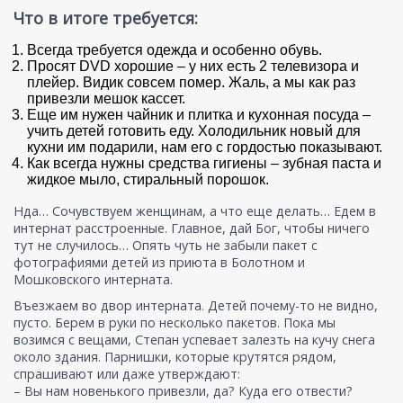
Что в итоге требуется:
Всегда требуется одежда и особенно обувь.
Просят DVD хорошие – у них есть 2 телевизора и
плейер. Видик совсем помер. Жаль, а мы как раз
привезли мешок кассет.
Еще им нужен чайник и плитка и кухонная посуда –
учить детей готовить еду. Холодильник новый для
кухни им подарили, нам его с гордостью показывают.
Как всегда нужны средства гигиены – зубная паста и
жидкое мыло, стиральный порошок.
Нда… Сочувствуем женщинам, а что еще делать… Едем в
интернат расстроенные. Главное, дай Бог, чтобы ничего
тут не случилось… Опять чуть не забыли пакет с
фотографиями детей из приюта в Болотном и
Мошковского интерната.
Въезжаем во двор интерната. Детей почему-то не видно,
пусто. Берем в руки по несколько пакетов. Пока мы
возимся с вещами, Степан успевает залезть на кучу снега
около здания. Парнишки, которые крутятся рядом,
спрашивают или даже утверждают:
– Вы нам новенького привезли, да? Куда его отвести?