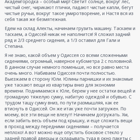
Академгородка – особый мир! Светит солнце, вокруг лес,
чистый снег, чирикают птички, падают чистые капли, бегут
чистые ручьи, вокруг такое умиротворение, и Настя вся из
себя такая же безмятежная.
Едем на склад Алекты, начинаем грузить машину. Таскаем и
таскаем, а Одиссей никак не наполнится! Я сложил задний
ряд и 2/3 среднего сидения, а 1/3 оставил для Гали и
Степана.
Я не знаю, какой объем у Одиссея со всеми сложенными
сидениями, огромный, наверное кубометра 2 с половиной.
В данном случае немного поменьше, но все равно места
очень много. Набиваем Одиссея почти полностью.
Выезжаем в сторону Юли. Юлины парнишки и их знакомые
уже таскают вещи из квартиры вниз для экономии
времени. Поднимаемся к Юле, берем у нее остатки вещей и
громадную тяжелую сумку, набитую одеждой и обувью. С
трудом тащу сумку вниз, по пути размышляя, как ее
втиснуть в Одиссей. Он же итак уже почти загружен. По
моему, все эти вещи не влезут! Начинаем догружать. Хм,
если забить весь объем под крышку, и еще сложить вещи
в проход между передними сидениями – получается
неплохо! А вот можно еще опустить боковое стекло у
задней правой дверцы и складывать туда в окно пакеты с