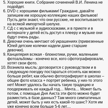
Хорошие книги. Собрание сочинений В.И. Ленина не
подойдет.
DVD с хорошими фильмами! Граждане, давайте
запишем им хорошую коллекцию наших фильмов!
Пусть дети знают, что они русские, не воспитываются
на всякой импортной шелухе.
СД с с музыкой и аудиосказками, и в приюте и в
интернате у детей есть доступ к плееру и музыке они
будут очень рады.
Девочки очень мечтают об украшениях (привезенные
Юлей детские колечки надели даже старшие
девочки).
Канцелярия всякая - блокнотики, ручки, маленькие
фотоальбомы - конечно все, кого сфотографировали,
хотят свои фото.
Возникла мысль: договорится с руководством и в
следующую поездку постараться отснять как можно
больше ребят, как обычно фотографируют в школах –
общее фото класса + портрет ребенка, у них-то этого
нет! Может удалось бы начать такую традицию и
поодерживать ее каждый год… Мечта… Может быть
потом, с помощью Дня Аиста эти фото можно будет
разместить в базе данных? Там много симпатичных
детей, может быть у них есть какой-то шанс? Хотя им
уже конечно всем больше 5-6 лет…