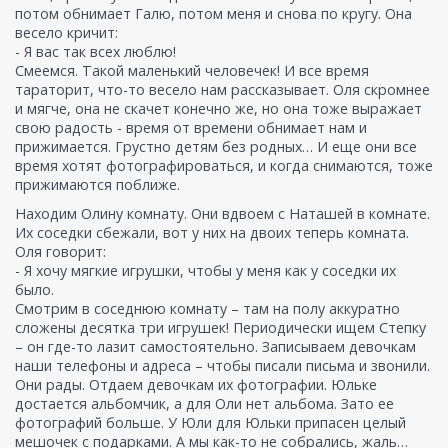
потом обнимает Галю, потом меня и снова по кругу. Она
весело кричит:
- Я вас так всех люблю!
Смеемся. Такой маленький человечек! И все время
тараторит, что-то весело нам рассказывает. Оля скромнее
и мягче, она не скачет конечно же, но она тоже выражает
свою радость - время от времени обнимает нам и
прижимается. Грустно детям без родных… И еще они все
время хотят фотографироваться, и когда снимаются, тоже
прижимаются поближе.
Находим Олину комнату. Они вдвоем с Наташей в комнате.
Их соседки сбежали, вот у них на двоих теперь комната.
Оля говорит:
- Я хочу мягкие игрушки, чтобы у меня как у соседки их
было.
Смотрим в соседнюю комнату – там на полу аккуратно
сложены десятка три игрушек! Периодически ищем Степку
– он где-то лазит самостоятельно. Записываем девочкам
наши телефоны и адреса – чтобы писали письма и звонили.
Они рады. Отдаем девочкам их фотографии. Юльке
достается альбомчик, а для Оли нет альбома. Зато ее
фотографий больше. У Юли для Юльки припасен целый
мешочек с подарками. А мы как-то не собрались, жаль…