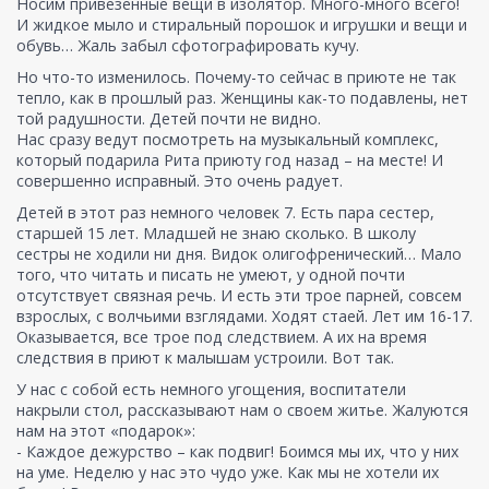
Носим привезенные вещи в изолятор. Много-много всего!
И жидкое мыло и стиральный порошок и игрушки и вещи и
обувь… Жаль забыл сфотографировать кучу.
Но что-то изменилось. Почему-то сейчас в приюте не так
тепло, как в прошлый раз. Женщины как-то подавлены, нет
той радушности. Детей почти не видно.
Нас сразу ведут посмотреть на музыкальный комплекс,
который подарила Рита приюту год назад – на месте! И
совершенно исправный. Это очень радует.
Детей в этот раз немного человек 7. Есть пара сестер,
старшей 15 лет. Младшей не знаю сколько. В школу
сестры не ходили ни дня. Видок олигофренический… Мало
того, что читать и писать не умеют, у одной почти
отсутствует связная речь. И есть эти трое парней, совсем
взрослых, с волчьими взглядами. Ходят стаей. Лет им 16-17.
Оказывается, все трое под следствием. А их на время
следствия в приют к малышам устроили. Вот так.
У нас с собой есть немного угощения, воспитатели
накрыли стол, рассказывают нам о своем житье. Жалуются
нам на этот «подарок»:
- Каждое дежурство – как подвиг! Боимся мы их, что у них
на уме. Неделю у нас это чудо уже. Как мы не хотели их