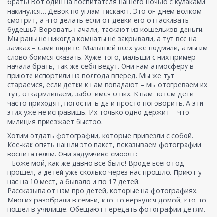
брать! Вот один на воспитателя нашего ночью с кулаками
накинулся… Девок по углам тискают. Это он днем волком
смотрит, а что делать если от девки его оттаскивать
будешь? Воровать начали, таскают из кошельков деньги.
Мы раньше никогда комнаты не закрывали, а тут все на
замках – сами видите. Малышей всех уже подмяли, а мы им
слово боимся сказать. Хуже того, малыши с них пример
начала брать, так же себя ведут. Они нам атмосферу в
приюте испортили на полгода вперед. Мы же тут
стараемся, если детки к нам попадают – мы отогреваем их
тут, откармливаем, заботимся о них. К нам потом дети
часто приходят, погостить да и просто поговорить. А эти –
этих уже не исправишь. Их только одно держит – что
милиция приезжает быстро.
Хотим отдать фотографии, которые привезли с собой.
Кое-как опять нашли это пакет, показываем фотографии
воспитателям. Они задумчиво сморят:
- Боже мой, как же давно все было! Вроде всего год
прошел, а детей уже сколько через нас прошло. Приют у
нас на 10 мест, а бывало и по 17 детей.
Рассказывают нам про детей, которые на фотографиях.
Многих разобрали в семьи, кто-то вернулся домой, кто-то
пошел в училище. Обещают передать фотографии детям.