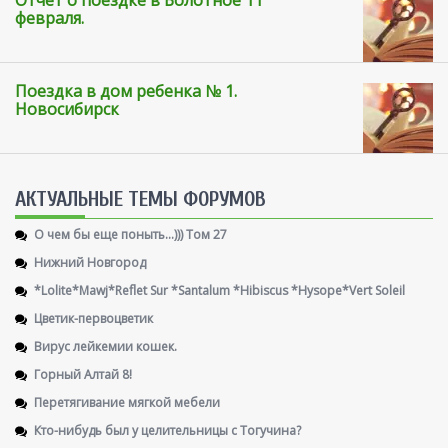
Отчет о поездке в Болотное 11
февраля.
Поездка в дом ребенка № 1.
Новосибирск
AКТУАЛЬНЫЕ ТЕМЫ ФОРУМОВ
О чем бы еще поныть...))) Том 27
Нижний Новгород
*Lolite*Mawj*Reflet Sur *Santalum *Hibiscus *Hysope*Vert Soleil
Цветик-первоцветик
Вирус лейкемии кошек.
Горный Алтай 8!
Перетягивание мягкой мебели
Кто-нибудь был у целительницы с Тогучина?