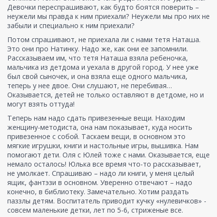
Девочки переспрашивают, как будто боятся поверить –
неужели мы правда к ним приехали? Неужели мы про них не
забыли и специально к ним приехали?
Потом спрашивают, не приехала ли с нами тетя Наташа.
Это они про Натинку. Надо же, как они ее запомнили.
Рассказываем им, что тетя Наташа взяла ребеночка,
мальчика из детдома и уехала в другой город. У нее уже
был свой сыночек, и она взяла еще одного мальчика,
теперь у нее двое. Они слушают, не перебивая…
Оказывается, детей не только оставляют в детдоме, но и
могут взять оттуда!
Теперь нам надо сдать привезенные вещи. Находим
женщину-методиста, она нам показывает, куда носить
привезенное с собой. Таскаем вещи, в основном это
мягкие игрушки, книги и настольные игры, вышивка. Нам
помогают дети. Оля с Юлей тоже с нами. Оказывается, еще
немало осталось! Юлька все время что-то рассказывает,
не умолкает. Спрашиваю – надо ли книги, у меня целый
ящик, фантэзи в основном. Уверенно отвечают – надо
конечно, в библиотеку. Замечательно. Хотим раздать
паззлы детям. Воспитатель приводит кучку «нулевичков» -
совсем маленькие детки, лет по 5-6, стриженые все.