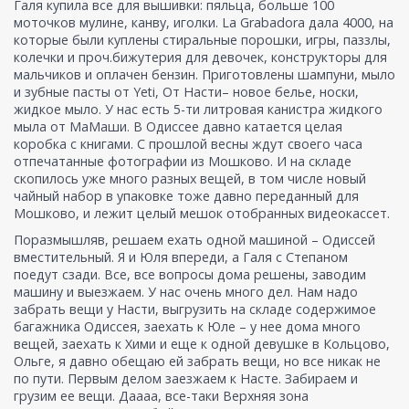
Галя купила все для вышивки: пяльца, больше 100
моточков мулине, канву, иголки. La Grabadora дала 4000, на
которые были куплены стиральные порошки, игры, паззлы,
колечки и проч.бижутерия для девочек, конструкторы для
мальчиков и оплачен бензин. Приготовлены шампуни, мыло
и зубные пасты от Yeti, От Насти– новое белье, носки,
жидкое мыло. У нас есть 5-ти литровая канистра жидкого
мыла от МаМаши. В Одиссее давно катается целая
коробка с книгами. С прошлой весны ждут своего часа
отпечатанные фотографии из Мошково. И на складе
скопилось уже много разных вещей, в том числе новый
чайный набор в упаковке тоже давно переданный для
Мошково, и лежит целый мешок отобранных видеокассет.
Поразмышляв, решаем ехать одной машиной – Одиссей
вместительный. Я и Юля впереди, а Галя с Степаном
поедут сзади. Все, все вопросы дома решены, заводим
машину и выезжаем. У нас очень много дел. Нам надо
забрать вещи у Насти, выгрузить на складе содержимое
багажника Одиссея, заехать к Юле – у нее дома много
вещей, заехать к Хими и еще к одной девушке в Кольцово,
Ольге, я давно обещаю ей забрать вещи, но все никак не
по пути. Первым делом заезжаем к Насте. Забираем и
грузим ее вещи. Даааа, все-таки Верхняя зона