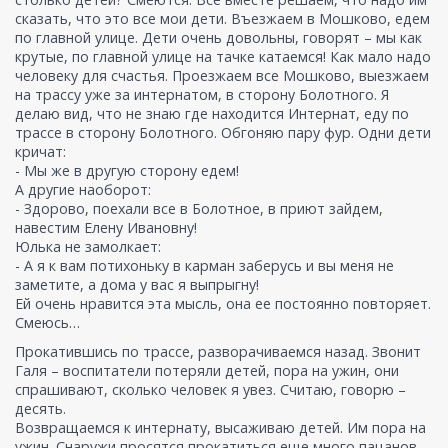
сказать, что это все мои дети. Въезжаем в Мошково, едем
по главной улице. Дети очень довольны, говорят – мы как
крутые, по главной улице на тачке катаемся! Как мало надо
человеку для счастья. Проезжаем все Мошково, выезжаем
на трассу уже за интернатом, в сторону Болотного. Я
делаю вид, что не знаю где находится Интернат, еду по
трассе в сторону Болотного. Обгоняю пару фур. Одни дети
кричат:
- Мы же в другую сторону едем!
А другие наоборот:
- Здорово, поехали все в Болотное, в приют зайдем,
навестим Елену Ивановну!
Юлька не замолкает:
- А я к вам потихоньку в карман заберусь и вы меня не
заметите, а дома у вас я выпрыгну!
Ей очень нравится эта мысль, она ее постоянно повторяет.
Смеюсь…
Прокатившись по трассе, разворачиваемся назад. Звонит
Галя – воспитатели потеряли детей, пора на ужин, они
спрашивают, сколько человек я увез. Считаю, говорю –
десять.
Возвращаемся к интернату, высаживаю детей. Им пора на
ужин. Снаружи просятся прокатиться еще много пацанов,