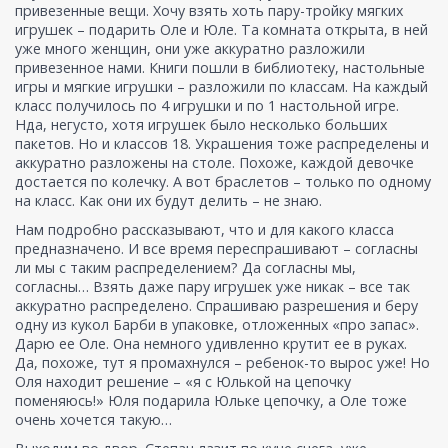
привезенные вещи. Хочу взять хоть пару-тройку мягких
игрушек – подарить Оле и Юле. Та комната открыта, в ней
уже много женщин, они уже аккуратно разложили
привезенное нами. Книги пошли в библиотеку, настольные
игры и мягкие игрушки – разложили по классам. На каждый
класс получилось по 4 игрушки и по 1 настольной игре.
Нда, негусто, хотя игрушек было несколько больших
пакетов. Но и классов 18. Украшения тоже распределены и
аккуратно разложены на столе. Похоже, каждой девочке
достается по колечку. А вот браслетов – только по одному
на класс. Как они их будут делить – не знаю.
Нам подробно рассказывают, что и для какого класса
предназначено. И все время переспрашивают – согласны
ли мы с таким распределением? Да согласны мы,
согласны… Взять даже пару игрушек уже никак – все так
аккуратно распределено. Спрашиваю разрешения и беру
одну из кукол Барби в упаковке, отложенных «про запас».
Дарю ее Оле. Она немного удивленно крутит ее в руках.
Да, похоже, тут я промахнулся – ребенок-то вырос уже! Но
Оля находит решение – «я с Юлькой на цепочку
поменяюсь!» Юля подарила Юльке цепочку, а Оле тоже
очень хочется такую…