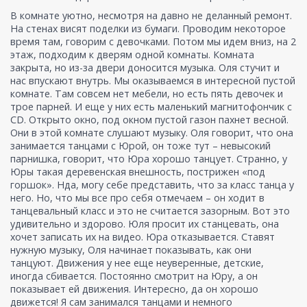
В комнате уютно, несмотря на давно не деланный ремонт.
На стенах висят поделки из бумаги. Проводим некоторое
время там, говорим с девочками. Потом мы идем вниз, на 2
этаж, подходим к дверям одной комнаты. Комната
закрыта, но из-за двери доносится музыка. Оля стучит и
нас впускают внутрь. Мы оказываемся в интересной пустой
комнате. Там совсем нет мебели, но есть пять девочек и
трое парней. И еще у них есть маленький магнитофончик с
CD. Открыто окно, под окном пустой газон пахнет весной.
Они в этой комнате слушают музыку. Оля говорит, что она
занимается танцами с Юрой, он тоже тут – невысокий
парнишка, говорит, что Юра хорошо танцует. Странно, у
Юры такая деревенская внешность, пострижен «под
горшок». Нда, могу себе представить, что за класс танца у
него. Но, что мы все про себя отмечаем – он ходит в
танцевальный класс и это не считается зазорным. Вот это
удивительно и здорово. Юля просит их станцевать, она
хочет записать их на видео. Юра отказывается. Ставят
нужную музыку, Оля начинает показывать, как они
танцуют. Движения у нее еще неуверенные, детские,
иногда сбивается. Постоянно смотрит на Юру, а он
показывает ей движения. Интересно, да он хорошо
движется! Я сам занимался танцами и немного