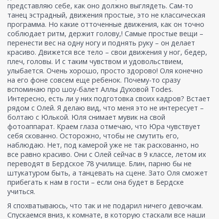
представляю себе, как оно должно выглядеть. Сам-то
танец эстрадный, движения простые, это не классическая
программа. Но какие отточенные движения, как он точно
соблюдает ритм, держит голову,! Самые простые вещи –
перенести вес на одну ногу и поднять руку – он делает
красиво. Движется все тело – свои движения у ног, бедер,
плеч, головы. И с таким чувством и удовольствием,
улыбается. Очень хорошо, просто здорово! Оля конечно
на его фоне совсем еще ребенок. Почему-то сразу
вспоминаю про шоу-балет Аллы Духовой Todes.
Интересно, есть ли у них подготовка своих кадров? Встает
рядом с Олей. Я делаю вид, что меня это не интересует –
болтаю с Юлькой. Юля снимает мувик на свой
фотоаппарат. Краем глаза отмечаю, что Юра чувствует
себя скованно. Осторожно, чтобы не смутить его,
наблюдаю. Нет, под камерой уже не так раскованно, но
все равно красиво. Они с Олей сейчас в 9 классе, летом их
переводят в Бердское 78 училище. Блин, парню бы не
штукатуром быть, а танцевать на сцене. Зато Оля сможет
прибегать к нам в гости – если она будет в Бердске
учиться.
Я спохватываюсь, что так и не подарил ничего девочкам.
Спускаемся вниз, к комнате, в которую стаскали все наши