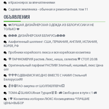
в Красноярск за впечатлениями
Садовая земляника - обычная и ремонтантная. том 11
ОБЪЯВЛЕНИЯ
❤️ЛУЧШАЯ ДИЗАЙНЕРСКАЯ ОДЕЖДА ИЗ БЕЛОРУССИИ И НЕ
ТОЛЬКО ❤️
🪷🪷🪷 ДИЗАЙНЕРСКАЯ БЕЛАРУСЬ🪷🪷🪷
Ааафигенный шоппинг: США, ГЕРМАНИЯ, АНГЛИЯ, ИСПАНИЯ,
КОРЕЯ, РФ
Пробники корейского люкса и вся корейская косметика
💜 ПАРФЮМЕРИЯ распив. Люкс, ниша, селектив.💜 СТОП 20.08
Оригинальный парфюм! РАСПИВ! Элитный, нишевый, люкс Цена
опт
🌹🌹🌹ОДЕВАЕМСЯ МОДНО ВМЕСТЕ С НАМИ! СтильнаЯ
БелоруссиЯ‼
✌️🌞🤩ТАО-закупка от ШОЛПХЕЛПЕРА!💥
ТОМ4-🍒GLAMOURная Турция👗👖- 🚛 Свободное в пути с 1 🚛
! 🧡 !Косметика из Кореи-ЛЮКС-Космецевтика *ЛУЧШИЕ
ЦЕНЫ+ВЫБОР