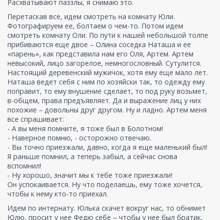
Расхватывают паззлы, я снимаю это.
Перетаскав все, идем смотреть на комнату Юли.
Фотографируем ее, болтаем о чем-то. Потом идем
смотреть комнату Оли. По пути к нашей небольшой толпе
прибиваются еще двое – Олина соседка Наташа и ее
«парень», как представила нам его Оля, Артем. Артем
невысокий, лицо загорелое, немногословный. Сутулится.
Настоящий деревенский мужичок, хотя ему еще мало лет.
Наташа ведет себя с ним по хозяйски так, то одежду ему
поправит, то ему внушение сделает, то под руку возьмет,
в-общем, права предъявляет. Да и выражение лиц у них
похожие – довольны друг другом. Ну и ладно. Артем меня
все спрашивает:
- А вы меня помните, я тоже был в Болотном!
- Наверное помню, - осторожно отвечаю.
- Вы точно приезжали, давно, когда я еще маленький был!
Я раньше помнил, а теперь забыл, а сейчас снова
вспомнил!
- Ну хорошо, значит мы к тебе тоже приезжали!
Он успокаивается. Ну что поделаешь, ему тоже хочется,
чтобы к нему кто-то приехал.
Идем по интернату. Юлька скачет вокруг нас, то обнимет
Юлю, просит у нее Федю себе – чтобы у нее был братик,