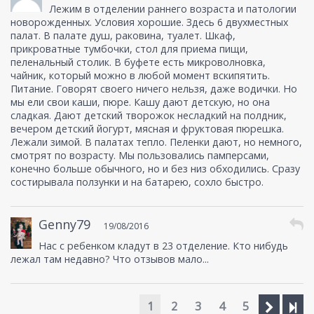
Лежим в отделении раннего возраста и патологии
новорожденных. Условия хорошие. Здесь 6 двухместных
палат. В палате душ, раковина, туалет. Шкаф,
прикроватные тумбочки, стол для приема пищи,
пеленальный столик. В буфете есть микроволновка,
чайник, который можно в любой момент вскипятить.
Питание. Говорят своего ничего нельзя, даже водички. Но
мы ели свои каши, пюре. Кашу дают детскую, но она
сладкая. Дают детский творожок несладкий на полдник,
вечером детский йогурт, мясная и фруктовая пюрешка.
Лежали зимой. В палатах тепло. Пеленки дают, но немного,
смотрят по возрасту. Мы пользовались памперсами,
конечно больше обычного, но и без низ обходились. Сразу
состирывала ползунки и на батарею, сохло быстро.
Genny79
19/08/2016
Нас с ребенком кладут в 23 отделение. Кто нибудь
лежал там недавно? Что отзывов мало...
1
2
3
4
5