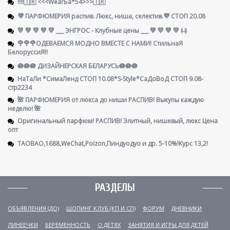
!!!!🇹🇷 <<<WearБа*54>>>🇹🇷
💜 ПАРФЮМЕРИЯ распив. Люкс, ниша, селектив.💜 СТОП 20.08
💛 💚 💛 💚 💛 ___ ЭНГРОС - Клубные цены ___ 💚 💛 💚 💛 ㈏
🌹🌹🌹ОДЕВАЕМСЯ МОДНО ВМЕСТЕ С НАМИ! СтильнаЯ
БелоруссиЯ‼
🪷🪷🪷 ДИЗАЙНЕРСКАЯ БЕЛАРУСЬ🪷🪷🪷
НаТаЛи *СимаЛенд СТОП 10.08*S-Style*СаДоВоД СТОП 9.08-
стр2234
🌺 ПАРФЮМЕРИЯ от люкса до ниши РАСПИВ! Выкупы каждую
неделю! 🌺
Оригинальный парфюм! РАСПИВ! Элитный, нишевый, люкс Цена
опт
TAOBAO,1688,WeChat,Poizon,Пиндуодуо и др. 5-10%!Курс 13,2!
РАЗДЕЛЫ
ОБЪЯВЛЕНИЯ (ДО)
ШОПИНГ КЛУБ (КП И СП)
ФОРУМ
ДНЕВНИКИ
ЛИНЕЕЧКИ
БЕРЕМЕННОСТЬ
О ДЕТЯХ
ЗАНЯТИЯ И ИГРЫ ДЛЯ ДЕТЕЙ