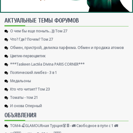
AКТУАЛЬНЫЕ ТЕМЫ ФОРУМОВ
О чем бы еще поныть...))) Том 27
Что? Где? Почем? Том 27
Обмен, пристрой, делилка парфюма. Обмен и продажа атомов
Цветик-первоцветик
***Taskeen Lactéa Divina PARIS CORNER***
Поэтический ликбез - 3 в 1
Медальоны
Кто что читает? Том 23
Томаты - том 21
И снова Оперный
ОБЪЯВЛЕНИЯ
ТОМ4-🍒GLAMOURная Турция👗👖- 🚛 Свободное в пути с 1 🚛