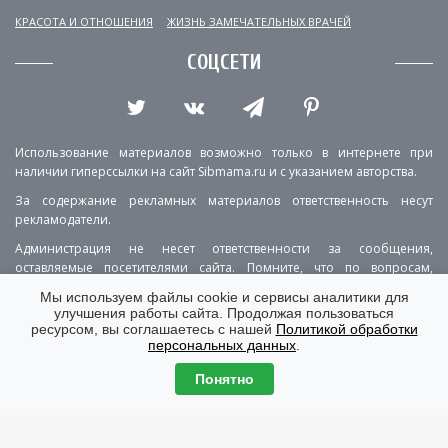
КРАСОТА И ОТНОШЕНИЯ
ЖИЗНЬ ЗАМЕЧАТЕЛЬНЫХ ВРАЧЕЙ
СОЦСЕТИ
Использование материалов возможно только в интернете при
наличии гиперссылки на сайт Sibmama.ru и с указанием авторства.
За содержание рекламных материалов ответственность несут
рекламодатели.
Администрация не несет ответственности за сообщения,
оставляемые посетителями сайта. Помните, что по вопросам,
касающимся здоровья, необходимо консультироваться с врачом.
Мы используем файлы cookie и сервисы аналитики для
улучшения работы сайта. Продолжая пользоваться
РЕКЛАМА
О ПРОЕКТЕ
КОНТАКТЫ
ресурсом, вы соглашаетесь с нашей
Политикой обработки
персональных данных
.
ПОЛИТИКА КОНФИДЕНЦИАЛЬНОСТИ
ВЕРСИЯ ДЛЯ КОМПЬЮТЕРА
Понятно
© Copyright 2001-2026 Sibmama.ru