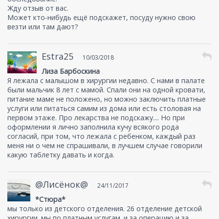
Жду отзыв от вас.
Может кто-нибудь ещё подскажет, посуду нужно свою
везти или там дают?
Estra25
10/03/2018
Лиза Барбоскина
Я лежала с малышом в хирургии недавно. С нами в палате
были мальчик 8 лет с мамой. Спали они на одной кровати,
питание маме не положено, но можно заключить платные
услуги или питаться самим из дома или есть столовая на
первом этаже. Про лекарства не подскажу.... Но при
оформлении я лично заполнила кучу всякого рода
согласий, при том, что лежала с ребенком, каждый раз
меня ни о чем не спрашивали, в лучшем случае говорили
какую таблетку давать и когда.
@Лисёнок@
24/11/2017
*Стюра*
мы только из детского отделения. 26 отделение детской
хирургии. мы по платным услугам. и за операцию и за