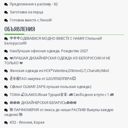
Предложения к распиву - 62
Заготовки из перца
Готовим вместе с Леной!
ОБЪЯВЛЕНИЯ
🌹🌹🌹ОДЕВАЕМСЯ МОДНО ВМЕСТЕ С НАМИ! СтильнаЯ
БелоруссиЯ‼
НаиЛучшая офисная одежда. Рождество 2027
❤️ЛУЧШАЯ ДИЗАЙНЕРСКАЯ ОДЕЖДА ИЗ БЕЛОРУССИИ И НЕ
ТОЛЬКО ❤️
Женская одежда из НСК*Valentina,DStrend,LT,Charutti,Nikol
✌️🌞🤩ТАО-закупка от ШОЛПХЕЛПЕРА!💥
С@лко! OLMAR! ZAPS! лучшая польская одежда:)
ТОМ4-🍒GLAMOURная Турция👗👖- 🚛 Свободное в пути с 1 🚛
🪷🪷🪷 ДИЗАЙНЕРСКАЯ БЕЛАРУСЬ🪷🪷🪷
🌺 ПАРФЮМЕРИЯ от люкса до ниши РАСПИВ! Выкупы каждую
неделю! 🌺
КП2 - Япония, Корея