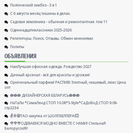
Поэтический ликбез - 3 в 1
С 6 августа месяц тишины в делах.
Садовая земляника - обычная и ремонтантная. том 11
Одиннадцатиклассники 2025-2026
Репетиторы. Поиск. Отзывы. Обмен мнениями
Полипы
ОБЪЯВЛЕНИЯ
НаиЛучшая офисная одежда. Рождество 2027
Дачный арсенал - всё для красоты и урожая!
Оригинальный парфюм! РАСПИВ! Элитный, нишевый, люкс Цена
опт
🪷🪷🪷 ДИЗАЙНЕРСКАЯ БЕЛАРУСЬ🪷🪷🪷
НаТаЛи *СимаЛенд СТОП 10.08*S-Style*СаДоВоД СТОП 9.08-
стр2234
✌️🌞🤩ТАО-закупка от ШОЛПХЕЛПЕРА!💥
🌹🌹🌹ОДЕВАЕМСЯ МОДНО ВМЕСТЕ С НАМИ! СтильнаЯ
БелоруссиЯ‼