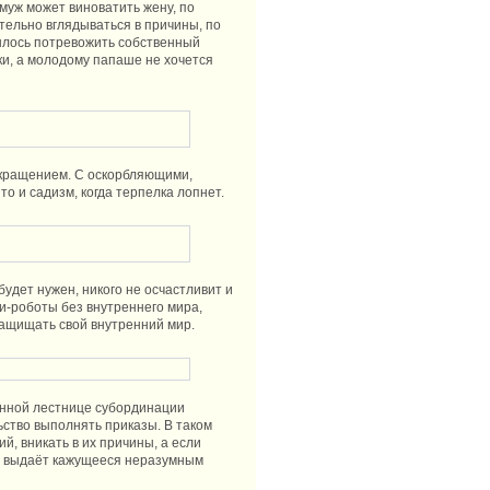
муж может виноватить жену, по
тельно вглядываться в причины, по
шлось потревожить собственный
ки, а молодому папаше не хочется
екращением. С оскорбляющими,
о и садизм, когда терпелка лопнет.
 будет нужен, никого не осчастливит и
ди-роботы без внутреннего мира,
защищать свой внутренний мир.
ленной лестнице субординации
ство выполнять приказы. В таком
й, вникать в их причины, а если
то выдаёт кажущееся неразумным