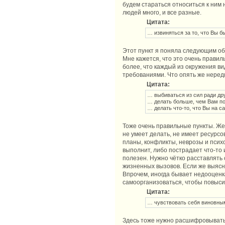
будем стараться относиться к ним 
людей много, и все разные.
Цитата:
… извиняться за то, что Вы 
Этот пункт я поняла следующим об
Мне кажется, что это очень правил
более, что каждый из окружения ви
требованиями. Что опять же нередк
Цитата:
… выбиваться из сил ради др
… делать больше, чем Вам п
… делать что-то, что Вы на с
Тоже очень правильные пункты. Жел
не умеет делать, не имеет ресурсо
планы, конфликты, неврозы и психо
выполнит, либо пострадает что-то 
полезен. Нужно чётко расставлять
жизненных вызовов. Если же выясн
Впрочем, иногда бывает недооценк
самоорганизоваться, чтобы повысит
Цитата:
… чувствовать себя виновны
Здесь тоже нужно расшифровывать к