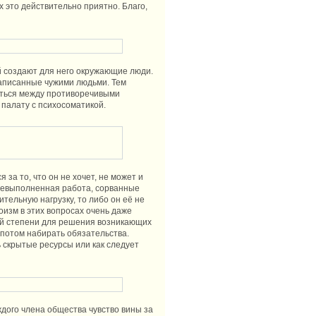
х это действительно приятно. Благо,
й создают для него окружающие люди.
 написанные чужими людьми. Тем
ваться между противоречивыми
 палату с психосоматикой.
за то, что он не хочет, не может и
- невыполненная работа, сорванные
тельную нагрузку, то либо он её не
оизм в этих вопросах очень даже
кой степени для решения возникающих
 потом набирать обязательства.
 скрытые ресурсы или как следует
ждого члена общества чувство вины за