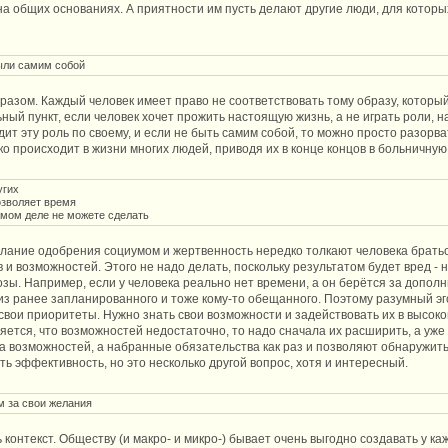
на общих основаниях. А приятности им пусть делают другие люди, для которы
были самим собой
разом. Каждый человек имеет право не соответствовать тому образу, которы
ьный пункт, если человек хочет прожить настоящую жизнь, а не играть роли,
дит эту роль по своему, и если не быть самим собой, то можно просто разор
о происходит в жизни многих людей, приводя их в конце концов в больничную
угих
озволяет время
амом деле не можете сделать
ание одобрения социумом и жертвенность нередко толкают человека браться 
в и возможностей. Этого не надо делать, поскольку результатом будет вред 
зы. Например, если у человека реально нет времени, а он берётся за дополни
из ранее запланированного и тоже кому-то обещанного. Поэтому разумный эг
 свои приоритеты. Нужно знать свои возможности и задействовать их в высо
яется, что возможностей недостаточно, то надо сначала их расширить, а уже
а возможностей, а набранные обязательства как раз и позволяют обнаружить
ь эффективность, но это несколько другой вопрос, хотя и интересный.
м за свои желания
онтекст. Обществу (и макро- и микро-) бывает очень выгодно создавать у ка