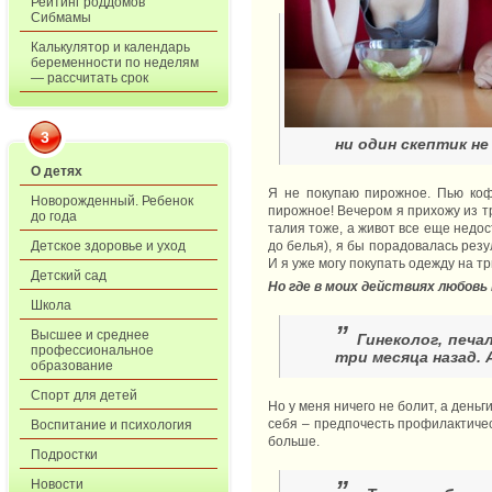
Рейтинг роддомов
Сибмамы
Калькулятор и календарь
беременности по неделям
— рассчитать срок
3
ни один скептик не
О детях
Я не покупаю пирожное. Пью коф
Новорожденный. Ребенок
пирожное! Вечером я прихожу из т
до года
талия тоже, а живот все еще недос
Детское здоровье и уход
до белья), я бы порадовалась резу
И я уже могу покупать одежду на т
Детский сад
Но где в моих действиях любовь
Школа
”
Высшее и среднее
Гинеколог, печа
профессиональное
три месяца назад. 
образование
Спорт для детей
Но у меня ничего не болит, а день
себя – предпочесть профилактичес
Воспитание и психология
больше.
Подростки
”
Новости