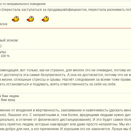
го-то неправильного поведения
ом (перестала заступаться за продавцов/официанток, перестала разнимать по
расна
вый эгоизм:
):
АНЫ:
 100 %
ндация, вот только, как ни странно, для многих это не очевидно, потому их
ет достигнута эта самая безупречность. А она не достигается, потому что не 
 в жизни, сплошные стрессы и срывы. Насчёт следования за всеми тоже прави
меть остановиться и подумать, взять ответственность за себя на себя.
м Вам людям
 Вам вред
жение от впадения в жертвенность, заискивание и навязчивость (дескать мен
ное). Лишнее это. С неприятными и, тем более, вредящими людьми нужно дис
а реально, в отличие от физического дистанцирования). И это будет самое б
лать приятно людям, которые нам вредят или даже просто неприятны. Мы их 
рим добро для них, а его причиняем. И хорошим это не закончится. Лучше мы