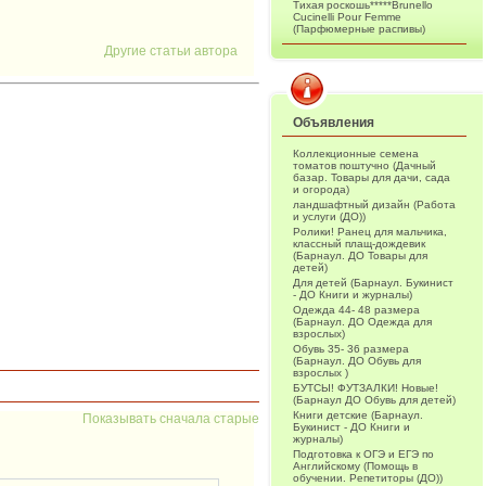
Тихая роскошь*****Brunello
Cucinelli Pour Femme
(Парфюмерные распивы)
Другие статьи автора
Объявления
Коллекционные семена
томатов поштучно (Дачный
базар. Товары для дачи, сада
и огорода)
ландшафтный дизайн (Работа
и услуги (ДО))
Ролики! Ранец для мальчика,
классный плащ-дождевик
(Барнаул. ДО Товары для
детей)
Для детей (Барнаул. Букинист
- ДО Книги и журналы)
Одежда 44- 48 размера
(Барнаул. ДО Одежда для
взрослых)
Обувь 35- 36 размера
(Барнаул. ДО Обувь для
взрослых )
БУТСЫ! ФУТЗАЛКИ! Новые!
(Барнаул ДО Обувь для детей)
Книги детские (Барнаул.
Показывать сначала старые
Букинист - ДО Книги и
журналы)
Подготовка к ОГЭ и ЕГЭ по
Английскому (Помощь в
обучении. Репетиторы (ДО))