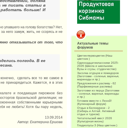
редставлении, должна
а не писать статьи в
о работать больше! И
о упавшего на голову богатства? Нет,
за него замуж, жить, не ссорясь и не
оянно отказываться от того, что
Актуальные темы
форумов
Цветик-первоцветик (Наш
цветник )
иделись полгода. В ее
Одиннадцатиклассники 2025-
есана.
2026 (Школа и школьники.
Вузы и ссузы, студенчество)
Засолка огурцов и помидоров
(Заготовки - соленья, варенья,
 конечно, сделать все то же самое в
маринады и пр.)
не принарядиться. Кажется, я в этих
Предложения к распиву - 62
(Парфюмерные распивы)
Заготовки из перца (Заготовки
 халате и поедающая пирожное без
- соленья, варенья, маринады
и пр.)
сторгов бразильской депиляции; не
Готовим вместе с Леной!
покоенная собственными карьерными
(Кулинарный форум)
ебя не любить! Хотя бы пару недель,
Отдых в Белокурихе - 2
(Сибирь и Алтай. Активный
отдых и туризм)
13.09.2014
Читательский квест 2026
(Культурная жизнь)
Автор: Екатерина Ершова
Гладиолусы 3 (Наш цветник )