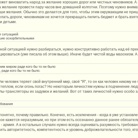
ожет виноватить народ за желание хороших дорог или честных чиновников. А 
а желание провести пару часов вне домашней колготни. Поэтому нужно внима
ши желания. Обычно это делается для того, чтобы этим окружающим не при
елать дороги, чиновникам не хочется прекращать пилить бюджет и брать взят
и детьми.
м ситуацией
вшие оскорбительными
ой ситуацией нужно разбираться, нужно конструктивно работать над её пр
роваться (уже писала об этом выше). Иначе будет чистой воды мазохизм. А т
им миром ради кого бы то ни было
 ради кого бы то ни было.
ли человек теряет свой внутренний мир, своё "Я", то он как человек никому не
м теплом, если огонь погас? Но некоторым личностям нужны в подчинение лю
лы-трансляторы их задумок и желаний. Вот от таких личностей нужно особо 
ебования
понятно, почему правильно. Конечно, есть исключения - когда в уже установ
ое кажется неразумным, но при этом есть осознанно данное ранее обязатель
 - армия. А в остальных случаях нужно всегда оценивать разумность требовани
енить авторитетность, компетентность и уровень доброжелательности того, к