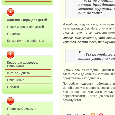
«Ты не любишь 
лениво дрейфовать
женские журналы. 
4
еще больше!
Занятия и игры для детей
И вообще, подумать о другом муже 
Стихи и проза для детей
не отказалась бы. Но это ничуть н
ругаясь – это что, акт самоуничиже
Поделки
Иногда мне кажется, что люби
Куда сходить с ребенком
хочется, во имя того, что нужно
”
«Ты не любишь с
5
глазах ужас: я в х
Красота и здоровье.
Отношения
В моих планах сегодня – диван и 
Фитнес и диеты
элегантном домашнем костюме и с 
представлениях одинока?
Отношения
Попробую подвести небольшие и
Покупки
малейшего угрызения совести; с
беспокоящаяся, что мужа «уведу
перспективами, – боже, да это ж
пожалуйста!
6
Проекты Сибмамы