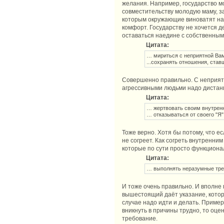
желания. Например, государство м
совместительству молодую маму, з
которым окружающие виноватят на
комфорт. Государству не хочется д
оставаться наедине с собственным
Цитата:
… мириться с неприятной Ва
...сохранять отношения, ста
Совершенно правильно. С неприятн
агрессивными людьми надо дистанци
Цитата:
… жертвовать своим внутренн
… отказываться от своего "Я",
Тоже верно. Хотя бы потому, что ес
не согреет. Как согреть внутренни
которые по сути просто функциона
Цитата:
… выполнять неразумные тр
И тоже очень правильно. И вполне 
вышестоящий даёт указание, котор
случае надо идти и делать. Пример
вникнуть в причины трудно, то оц
требование.