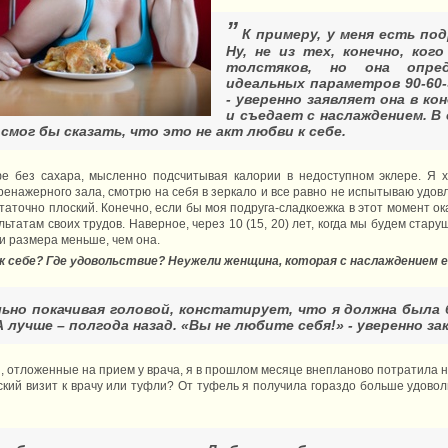
”
К примеру, у меня есть по
Ну, не из тех, конечно, ко
толстяков, но она опре
идеальных параметров 90-60-
- уверенно заявляет она в к
и съедает с наслаждением. В е
 смог бы сказать, что это не акт любви к себе.
е без сахара, мысленно подсчитывая калории в недоступном эклере. Я х
ренажерного зала, смотрю на себя в зеркало и все равно не испытываю удов
таточно плоский. Конечно, если бы моя подруга-сладкоежка в этот момент о
льтатам своих трудов. Наверное, через 10 (15, 20) лет, когда мы будем стар
ри размера меньше, чем она.
 к себе? Где удовольствие? Неужели женщина, которая с наслаждением 
льно покачивая головой, констатирует, что я должна была 
А лучше – полгода назад. «Вы не любите себя!» - уверенно з
ги, отложенные на прием у врача, я в прошлом месяце внепланово потратила 
кий визит к врачу или туфли? От туфель я получила гораздо больше удоволь