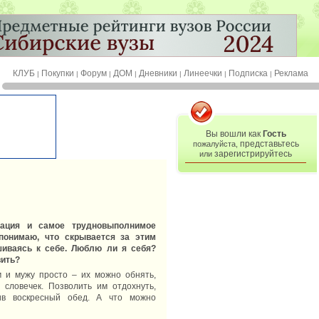
КЛУБ
Покупки
Форум
ДОМ
Дневники
Линеечки
Подписка
Реклама
|
|
|
|
|
|
|
Вы вошли как
Гость
представьтесь
пожалуйста,
зарегистрируйтесь
или
дация и самое трудновыполнимое
понимаю, что скрывается за этим
шиваясь к себе. Люблю ли я себя?
вить?
 и мужу просто – их можно обнять,
 словечек. Позволить им отдохнуть,
ив воскресный обед. А что можно