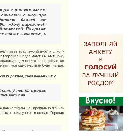
друга с лишним весом.
го снимают в шоу про
деленно далека от
90. «Хочу пирожное!»
ондитерской. Покупает
е глазах – счастье, и
очу иметь красивую фигуру и… хочу
летворения: бедра могли бы быть уже,
казалась рядом (желательно, раздетая
ушками, мое самочувствие будет лучше.
ест пирожное, себя ненавидит?
быть у нее на приеме
аключает она.
на новые туфли. Как правильно любить
ствия, если уж на то пошло. Гораздо