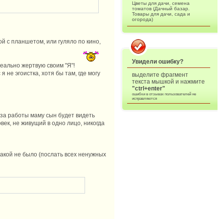
Цветы для дачи, семена
томатов (Дачный базар.
Товары для дачи, сада и
огорода)
ой с планшетом, или гуляло по кино,
Увидели ошибку?
реально жертвую своим "Я"!
я не эгоистка, хотя бы там, где могу
выделите фрагмент
текста мышкой и нажмите
"ctrl+enter"
ошибки в отзывах пользователей не
исправляются
из-за работы маму сын будет видеть
век, не живущий в одно лицо, никогда
такой не было (послать всех ненужных