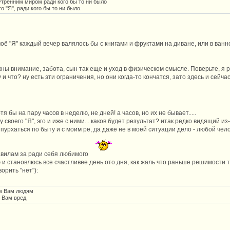
тренним миром ради кого бы то ни было
 "Я", ради кого бы то ни было.
моё "Я" каждый вечер валялось бы с книгами и фруктами на диване, или в ванн
ужны внимание, забота, сын так еще и уход в физическом смысле. Поверьте, я 
 и что? ну есть эти ограничения, но они когда-то кончатся, зато здесь и сейчас 
 бы на пару часов в неделю, не дней! а часов, но их не бывает.....
ду своего "Я", эго и иже с ними....каков будет результат? итак редко видящий 
урхаться по быту и с моим ре, да даже не в моей ситуации дело - любой чело
авилам за ради себя любимого
ю и становлюсь все счастливее день ото дня, как жаль что раньше решимости 
орить "нет"):
м Вам людям
 Вам вред