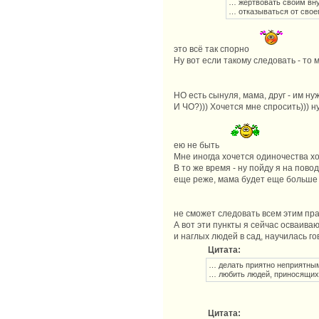
… жертвовать своим вну
… отказываться от своего
это всё так спорно
Ну вот если такому следовать - то 
НО есть сынуля, мама, друг - им н
И ЧО?))) Хочется мне спросить))) ну
ею не быть
Мне иногда хочется одиночества хотя
В то же время - ну пойду я на пово
еще реже, мама будет еще больше п
не сможет следовать всем этим пр
А вот эти пункты я сейчас осваива
и наглых людей в сад, научилась гов
Цитата:
… делать приятно неприятны
… любить людей, приносящих
Цитата: