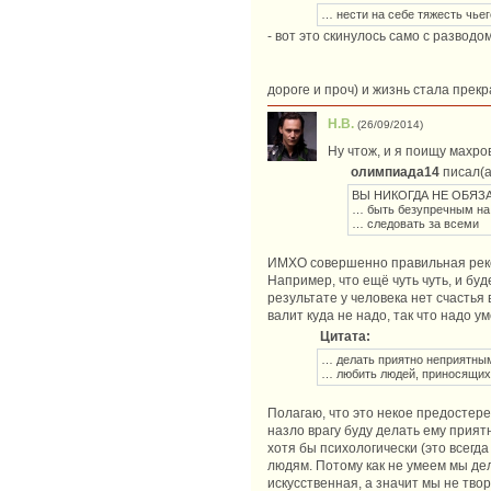
… нести на себе тяжесть чье
- вот это скинулось само с развод
дороге и проч) и жизнь стала прек
Н.В.
(26/09/2014)
Ну чтож, и я поищу махро
олимпиада14
писал(а
ВЫ НИКОГДА НЕ ОБЯЗ
… быть безупречным на
… следовать за всеми
ИМХО совершенно правильная рекоме
Например, что ещё чуть чуть, и буд
результате у человека нет счастья
валит куда не надо, так что надо у
Цитата:
… делать приятно неприятны
… любить людей, приносящих
Полагаю, что это некое предостере
назло врагу буду делать ему прият
хотя бы психологически (это всегд
людям. Потому как не умеем мы де
искусственная, а значит мы не тво