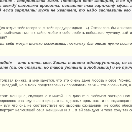
себя» - встревожена мама. Любящая себя женщина, в ее п
 между салонами красоты, оставляя там зарплату мужа, 
А если зарплаты мужа не хватает, то надо заставить ег
(«а ведь я тебе говорила, я тебя предупреждала…»). Отказалась бы я внезапн
е приближает меня к тайне любви к себе: любить небогатого мужчину, выйти 
ния?
ть себя могут только мазохисты, поскольку для этого нужно пост
.
ебя!» - это опять мне. Зашла в гости одногруппница, не в
алате (да, он старый, но такой уютный и любимый!) и не прич
толстая книжка, и мне кажется, что это очень даже любовь к себе. Можно,
укладкой, но в моих представлениях побаловать себя – это облениться, а 
тоги: женщина, сидящая с книжкой на диване в любимом застиранном
овершенно равнодушная к цифрам на одежных ярлычках и не ведающая во
т» или что она не соответствует его высоким ожиданиям; не особо обес
е портрет нелюбящей себя женщины! И я… я ей завидую! Я тоже хочу так с