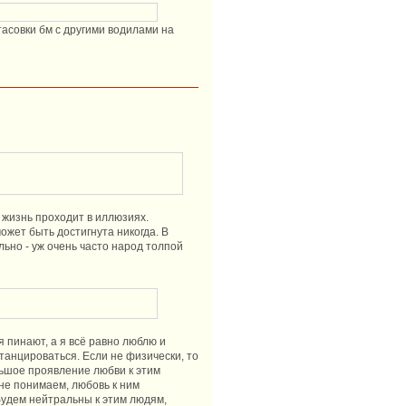
тасовки бм с другими водилами на
 жизнь проходит в иллюзиях.
может быть достигнута никогда. В
льно - уж очень часто народ толпой
я пинают, а я всё равно люблю и
танцироваться. Если не физически, то
ольшое проявление любви к этим
не понимаем, любовь к ним
 будем нейтральны к этим людям,