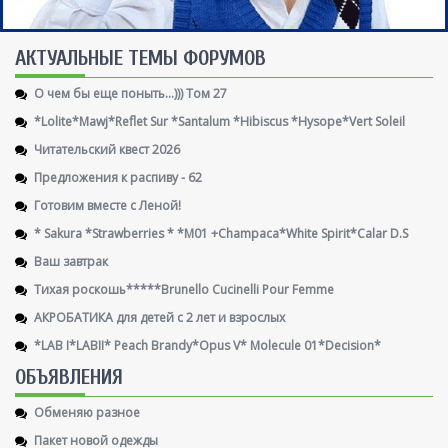
AКТУАЛЬНЫЕ ТЕМЫ ФОРУМОВ
О чем бы еще поныть...))) Том 27
*Lolite*Mawj*Reflet Sur *Santalum *Hibiscus *Hysope*Vert Soleil
Читательский квест 2026
Предложения к распиву - 62
Готовим вместе с Леной!
* Sakura *Strawberries * *M01 +Champaca*White Spirit*Calar D.S
Ваш завтрак
Тихая роскошь*****Brunello Cucinelli Pour Femme
АКРОБАТИКА для детей с 2 лет и взрослых
*LAB I*LABII* Peach Brandy*Opus V* Molecule 01*Decision*
ОБЪЯВЛЕНИЯ
Обменяю разное
Пакет новой одежды