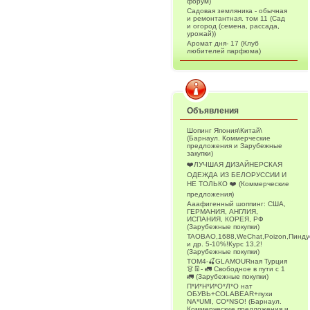
форум)
Садовая земляника - обычная
и ремонтантная. том 11 (Сад
и огород (семена, рассада,
урожай))
Аромат дня- 17 (Клуб
любителей парфюма)
Объявления
Шопинг Япония\Китай\
(Барнаул. Коммерческие
предложения и Зарубежные
закупки)
❤️ЛУЧШАЯ ДИЗАЙНЕРСКАЯ
ОДЕЖДА ИЗ БЕЛОРУССИИ И
НЕ ТОЛЬКО ❤️ (Коммерческие
предложения)
Ааафигенный шоппинг: США,
ГЕРМАНИЯ, АНГЛИЯ,
ИСПАНИЯ, КОРЕЯ, РФ
(Зарубежные покупки)
TAOBAO,1688,WeChat,Poizon,Пинду
и др. 5-10%!Курс 13,2!
(Зарубежные покупки)
ТОМ4-🍒GLAMOURная Турция
👗👖- 🚛 Свободное в пути с 1
🚛 (Зарубежные покупки)
П*И*Н*И*О*Л*О нат
ОБУВЬ+COLABEAR+пухи
NA*UMI, CO*NSO! (Барнаул.
Коммерческие предложения и