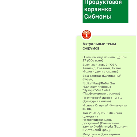
Актуальные темы
форумов
О чем бы еще поныть...))) Том
27 (Обо всем)
Вьетнам Часть 9 (ЮВА -
Тайланд, Вьетнам, Китай,
Индия и другие страны)
Ваш завтрак (Кулинарный
форум)
*Lolite*Mawj*Reflet Sur
*Santalum *Hibiscus
*Hysope*Vert Soleil
(Парфюмерные распивы)
Поэтический ликбез - 3 в 1
(Культурная жизнь)
И снова Оперный (Культурная
жизнь)
Том 2: ЧаРуТти!!! Женская
одежда из
Новосибирска.Цены
доступные! (Совместные
закупки Хобби-клуба (Барнаул
и Алтайский край))
Медальоны (Кулинарный