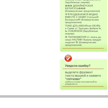
Зарубежные закупки)
🪷🪷🪷 ДИЗАЙНЕРСКАЯ
БЕЛАРУСЬ🪷🪷🪷
(Коммерческие предложения)
🌹🌹🌹ОДЕВАЕМСЯ МОДНО
ВМЕСТЕ С НАМИ! СтильнаЯ
БелоруссиЯ‼ (Коммерческие
предложения)
ТОМ2-🍒GLAMOURная ОБУВЬ
и Сумки от Турецких фабрик 👠
👟 СОБИРАЕМ (Зарубежные
покупки)
🌺 ПАРФЮМЕРИЯ от люкса до
ниши РАСПИВ! Выкупы каждую
неделю! 🌺 (Коммерческие
предложения)
Увидели ошибку?
выделите фрагмент
текста мышкой и нажмите
"ctrl+enter"
ошибки в отзывах пользователей не
исправляются