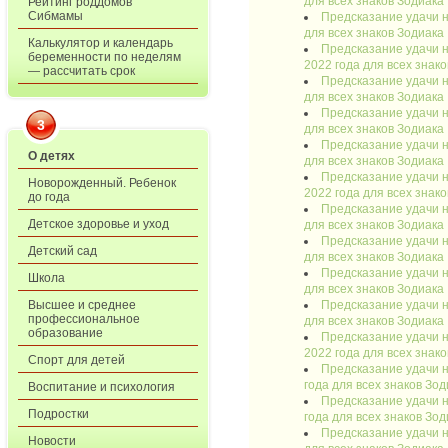
для всех знаков Зодиака
Рейтинг роддомов
Сибмамы
Предсказание удачи н
для всех знаков Зодиака
Калькулятор и календарь
Предсказание удачи н
беременности по неделям
2022 года для всех знак
— рассчитать срок
Предсказание удачи н
для всех знаков Зодиака
Предсказание удачи н
3
для всех знаков Зодиака
Предсказание удачи н
О детях
для всех знаков Зодиака
Предсказание удачи н
Новорожденный. Ребенок
2022 года для всех знак
до года
Предсказание удачи н
Детское здоровье и уход
для всех знаков Зодиака
Предсказание удачи н
Детский сад
для всех знаков Зодиака
Предсказание удачи н
Школа
для всех знаков Зодиака
Предсказание удачи н
Высшее и среднее
профессиональное
для всех знаков Зодиака
образование
Предсказание удачи н
2022 года для всех знак
Спорт для детей
Предсказание удачи н
года для всех знаков Зод
Воспитание и психология
Предсказание удачи н
Подростки
года для всех знаков Зод
Предсказание удачи н
Новости