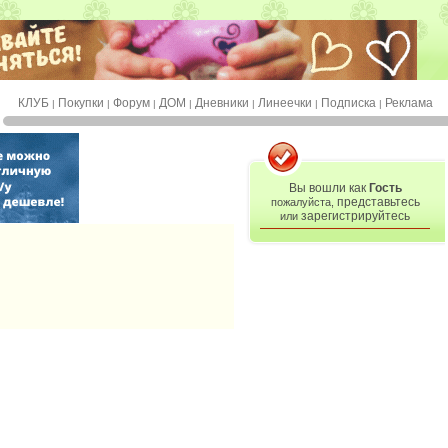
КЛУБ
Покупки
Форум
ДОМ
Дневники
Линеечки
Подписка
Реклама
|
|
|
|
|
|
|
Вы вошли как
Гость
представьтесь
пожалуйста,
зарегистрируйтесь
или