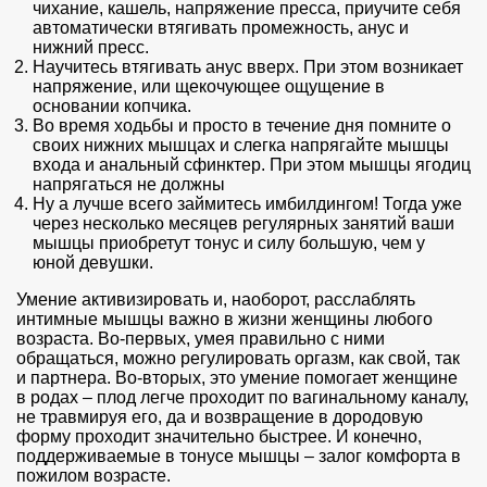
чихание, кашель, напряжение пресса, приучите себя
автоматически втягивать промежность, анус и
нижний пресс.
Научитесь втягивать анус вверх. При этом возникает
напряжение, или щекочующее ощущение в
основании копчика.
Во время ходьбы и просто в течение дня помните о
своих нижних мышцах и слегка напрягайте мышцы
входа и анальный сфинктер. При этом мышцы ягодиц
напрягаться не должны
Ну а лучше всего займитесь имбилдингом! Тогда уже
через несколько месяцев регулярных занятий ваши
мышцы приобретут тонус и силу большую, чем у
юной девушки.
Умение активизировать и, наоборот, расслаблять
интимные мышцы важно в жизни женщины любого
возраста. Во-первых, умея правильно с ними
обращаться, можно регулировать оргазм, как свой, так
и партнера. Во-вторых, это умение помогает женщине
в родах – плод легче проходит по вагинальному каналу,
не травмируя его, да и возвращение в дородовую
форму проходит значительно быстрее. И конечно,
поддерживаемые в тонусе мышцы – залог комфорта в
пожилом возрасте.