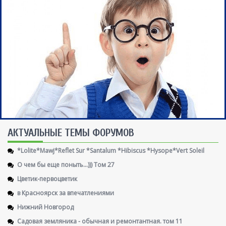
AКТУАЛЬНЫЕ ТЕМЫ ФОРУМОВ
*Lolite*Mawj*Reflet Sur *Santalum *Hibiscus *Hysope*Vert Soleil
О чем бы еще поныть...))) Том 27
Цветик-первоцветик
в Красноярск за впечатлениями
Нижний Новгород
Садовая земляника - обычная и ремонтантная. том 11