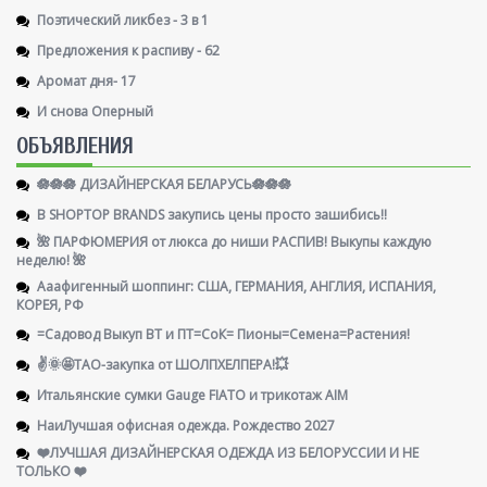
Поэтический ликбез - 3 в 1
Предложения к распиву - 62
Аромат дня- 17
И снова Оперный
ОБЪЯВЛЕНИЯ
🪷🪷🪷 ДИЗАЙНЕРСКАЯ БЕЛАРУСЬ🪷🪷🪷
В SHOPTOP BRANDS закупись цены просто зашибись!!
🌺 ПАРФЮМЕРИЯ от люкса до ниши РАСПИВ! Выкупы каждую
неделю! 🌺
Ааафигенный шоппинг: США, ГЕРМАНИЯ, АНГЛИЯ, ИСПАНИЯ,
КОРЕЯ, РФ
=Садовод Выкуп ВТ и ПТ=СоК= Пионы=Семена=Растения!
✌️🌞🤩ТАО-закупка от ШОЛПХЕЛПЕРА!💥
Итальянские сумки Gauge FIATO и трикотаж AIM
НаиЛучшая офисная одежда. Рождество 2027
❤️ЛУЧШАЯ ДИЗАЙНЕРСКАЯ ОДЕЖДА ИЗ БЕЛОРУССИИ И НЕ
ТОЛЬКО ❤️