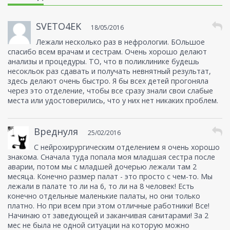
SVETO4EK
18/05/2016
Лежали несколько раз в нефрологии. БОльшое
спасибо всем врачам и сестрам. Очень хорошо делают
анализы и процедуры. ТО, что в поликлинике будешь
несокльок раз сдавать и получать невнятный результат,
здесь делают очень быстро. Я бы всех детей прогоняла
через это отделение, чтобы все сразу знали свои слабые
места или удостоверились, что у них нет никаких проблем.
Вреднуля
25/02/2016
С нейрохирургическим отделением я очень хорошо
знакома. Сначала туда попала моя младшая сестра после
аварии, потом мы с младшей дочерью лежали там 2
месяца. Конечно размер палат - это просто с чем-то. Мы
лежали в палате то ли на 6, то ли на 8 человек! Есть
конечно отдельные маленькие палаты, но они только
платно. Но при всем при этом отличные работники! Все!
Начинаю от заведующей и заканчивая санитарами! За 2
мес не была не одной ситуации на которую можно