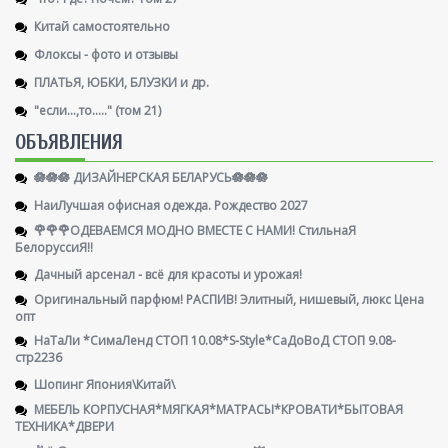
Китай самостоятельно
Флоксы - фото и отзывы
ПЛАТЬЯ, ЮБКИ, БЛУЗКИ и др.
"если...,то....." (том 21)
ОБЪЯВЛЕНИЯ
🪷🪷🪷 ДИЗАЙНЕРСКАЯ БЕЛАРУСЬ🪷🪷🪷
НаиЛучшая офисная одежда. Рождество 2027
🌹🌹🌹ОДЕВАЕМСЯ МОДНО ВМЕСТЕ С НАМИ! СтильнаЯ
БелоруссиЯ‼
Дачный арсенал - всё для красоты и урожая!
Оригинальный парфюм! РАСПИВ! Элитный, нишевый, люкс Цена
опт
НаТаЛи *СимаЛенд СТОП 10.08*S-Style*СаДоВоД СТОП 9.08-
стр2236
Шопинг Япония\Китай\
МЕБЕЛЬ КОРПУСНАЯ*МЯГКАЯ*МАТРАСЫ*КРОВАТИ*БЫТОВАЯ
ТЕХНИКА*ДВЕРИ