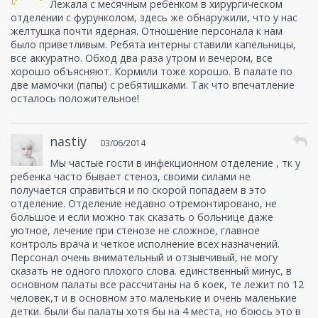
Лежала с месячным ребенком в хирургическом
отделении с фурунколом, здесь же обнаружили, что у нас
желтушка почти ядерная. Отношение персонала к нам
было приветливым. Ребята интерны ставили капельницы,
все аккуратно. Обход два раза утром и вечером, все
хорошо объясняют. Кормили тоже хорошо. В палате по
две мамочки (папы) с ребятишками. Так что впечатление
осталось положительное!
nastiy
03/06/2014
Мы частые гости в инфекционном отделение , тк у
ребенка часто бывает стеноз, своими силами не
получается справиться и по скорой попадаем в это
отделение. Отделение недавно отремонтировано, не
большое и если можно так сказать о больнице даже
уютное, лечение при стенозе не сложное, главное
контроль врача и четкое исполнение всех назначений.
Персонал очень внимательный и отзывчивый, не могу
сказать не одного плохого слова. единственный минус, в
основном палаты все рассчитаны на 6 коек, те лежит по 12
человек,т и в основном это маленькие и очень маленькие
детки. были бы палаты хотя бы на 4 места, но боюсь это в