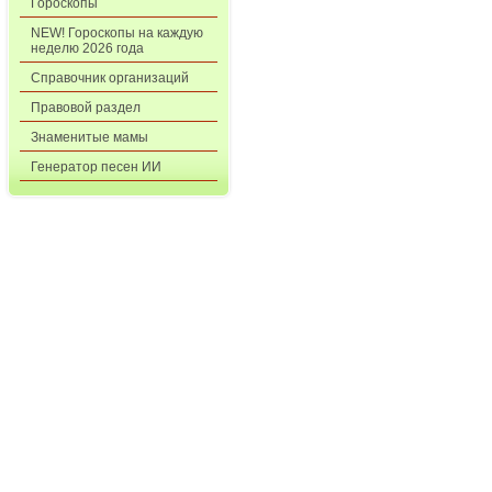
Гороскопы
NEW! Гороскопы на каждую
неделю 2026 года
Справочник организаций
Правовой раздел
Знаменитые мамы
Генератор песен ИИ