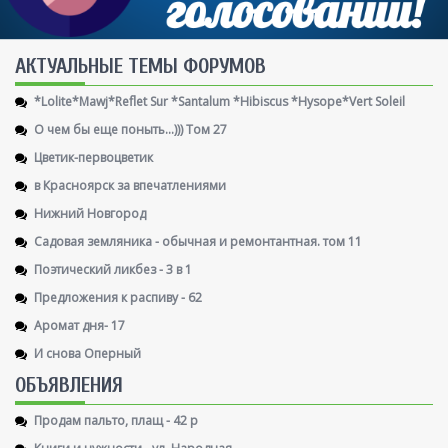
AКТУАЛЬНЫЕ ТЕМЫ ФОРУМОВ
*Lolite*Mawj*Reflet Sur *Santalum *Hibiscus *Hysope*Vert Soleil
О чем бы еще поныть...))) Том 27
Цветик-первоцветик
в Красноярск за впечатлениями
Нижний Новгород
Садовая земляника - обычная и ремонтантная. том 11
Поэтический ликбез - 3 в 1
Предложения к распиву - 62
Аромат дня- 17
И снова Оперный
ОБЪЯВЛЕНИЯ
Продам пальто, плащ - 42 р
Книги и нужности - ул. Народная