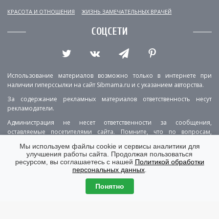
КРАСОТА И ОТНОШЕНИЯ
ЖИЗНЬ ЗАМЕЧАТЕЛЬНЫХ ВРАЧЕЙ
СОЦСЕТИ
Использование материалов возможно только в интернете при
наличии гиперссылки на сайт Sibmama.ru и с указанием авторства.
За содержание рекламных материалов ответственность несут
рекламодатели.
Администрация не несет ответственности за сообщения,
оставляемые посетителями сайта. Помните, что по вопросам,
касающимся здоровья, необходимо консультироваться с врачом.
Мы используем файлы cookie и сервисы аналитики для
улучшения работы сайта. Продолжая пользоваться
РЕКЛАМА
О ПРОЕКТЕ
КОНТАКТЫ
ресурсом, вы соглашаетесь с нашей
Политикой обработки
персональных данных
.
ПОЛИТИКА КОНФИДЕНЦИАЛЬНОСТИ
ВЕРСИЯ ДЛЯ КОМПЬЮТЕРА
Понятно
© Copyright 2001-2026 Sibmama.ru