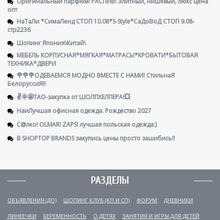
Оригинальный парфюм! РАСПИВ! Элитный, нишевый, люкс Цена
опт
НаТаЛи *СимаЛенд СТОП 10.08*S-Style*СаДоВоД СТОП 9.08-
стр2236
Шопинг Япония\Китай\
МЕБЕЛЬ КОРПУСНАЯ*МЯГКАЯ*МАТРАСЫ*КРОВАТИ*БЫТОВАЯ
ТЕХНИКА*ДВЕРИ
🌹🌹🌹ОДЕВАЕМСЯ МОДНО ВМЕСТЕ С НАМИ! СтильнаЯ
БелоруссиЯ‼
✌️🌞🤩ТАО-закупка от ШОЛПХЕЛПЕРА!💥
НаиЛучшая офисная одежда. Рождество 2027
С@лко! OLMAR! ZAPS! лучшая польская одежда:)
В SHOPTOP BRANDS закупись цены просто зашибись!!
РАЗДЕЛЫ
ОБЪЯВЛЕНИЯ (ДО)
ШОПИНГ КЛУБ (КП И СП)
ФОРУМ
ДНЕВНИКИ
ЛИНЕЕЧКИ
БЕРЕМЕННОСТЬ
О ДЕТЯХ
ЗАНЯТИЯ И ИГРЫ ДЛЯ ДЕТЕЙ