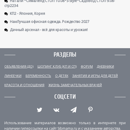
НаТаЛи *СимаЛенд СТОП 10.08*S-Style*СаДоВоД СТОП 9.08-
стр2234
КП2 - Япония, Корея
НаиЛучшая офисная одежда. Рождество 2027
Дачный арсенал - всё для красоты и урожая!
РАЗДЕЛЫ
ОБЪЯВЛЕНИЯ (ДО)
ШОПИНГ КЛУБ (КП И СП)
ФОРУМ
ДНЕВНИКИ
ЛИНЕЕЧКИ
БЕРЕМЕННОСТЬ
О ДЕТЯХ
ЗАНЯТИЯ И ИГРЫ ДЛЯ ДЕТЕЙ
КРАСОТА И ОТНОШЕНИЯ
ЖИЗНЬ ЗАМЕЧАТЕЛЬНЫХ ВРАЧЕЙ
СОЦСЕТИ
Использование материалов возможно только в интернете при
наличии гиперссылки на сайт Sibmama.ru и с указанием авторства.