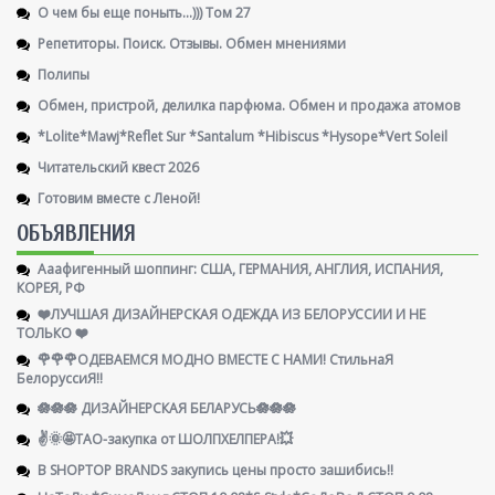
О чем бы еще поныть...))) Том 27
Репетиторы. Поиск. Отзывы. Обмен мнениями
Полипы
Обмен, пристрой, делилка парфюма. Обмен и продажа атомов
*Lolite*Mawj*Reflet Sur *Santalum *Hibiscus *Hysope*Vert Soleil
Читательский квест 2026
Готовим вместе с Леной!
ОБЪЯВЛЕНИЯ
Ааафигенный шоппинг: США, ГЕРМАНИЯ, АНГЛИЯ, ИСПАНИЯ,
КОРЕЯ, РФ
❤️ЛУЧШАЯ ДИЗАЙНЕРСКАЯ ОДЕЖДА ИЗ БЕЛОРУССИИ И НЕ
ТОЛЬКО ❤️
🌹🌹🌹ОДЕВАЕМСЯ МОДНО ВМЕСТЕ С НАМИ! СтильнаЯ
БелоруссиЯ‼
🪷🪷🪷 ДИЗАЙНЕРСКАЯ БЕЛАРУСЬ🪷🪷🪷
✌️🌞🤩ТАО-закупка от ШОЛПХЕЛПЕРА!💥
В SHOPTOP BRANDS закупись цены просто зашибись!!